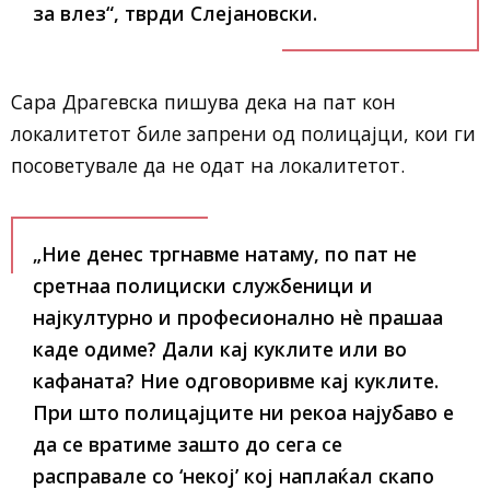
за влез“, тврди Слејановски.
Сара Драгевска пишува дека на пат кон
локалитетот биле запрени од полицајци, кои ги
посоветувале да не одат на локалитетот.
„Ние денес тргнавме натаму, по пат не
сретнаа полициски службеници и
најкултурно и професионално нѐ прашаа
каде одиме? Дали кај куклите или во
кафаната? Ние одговоривме кај куклите.
При што полицајците ни рекоа најубаво е
да се вратиме зашто до сега се
расправале со ‘некој’ кој наплаќал скапо