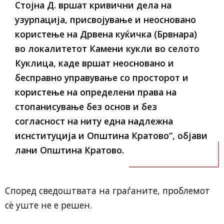
Стојна Д. вршат кривични дела на
узурпација, присвојување и неосновано
користење на Дрвена куќичка (Брвнара)
во локалитетот Камени кукли во селото
Куклица, каде вршат неосновано и
бесправно управување со просторот и
користење на определени права на
стопанисување без основ и без
согласност на ниту една надлежна
иснституција и Општина Кратово“, објави
лани Општина Кратово.
Според сведоштвата на граѓаните, проблемот
сѐ уште не е решен.