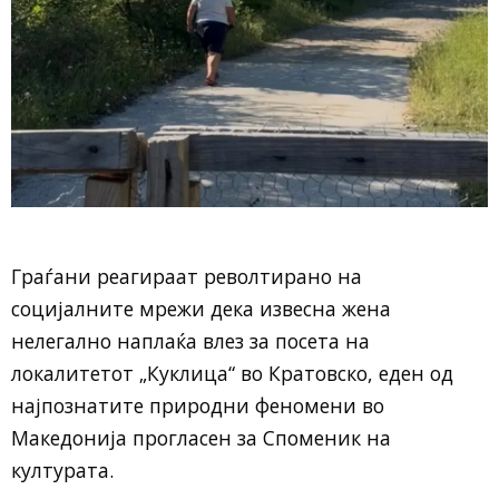
Граѓани реагираат револтирано на
социјалните мрежи дека извесна жена
нелегално наплаќа влез за посета на
локалитетот „Куклица“ во Кратовско, еден од
најпознатите природни феномени во
Македонија прогласен за Споменик на
културата.