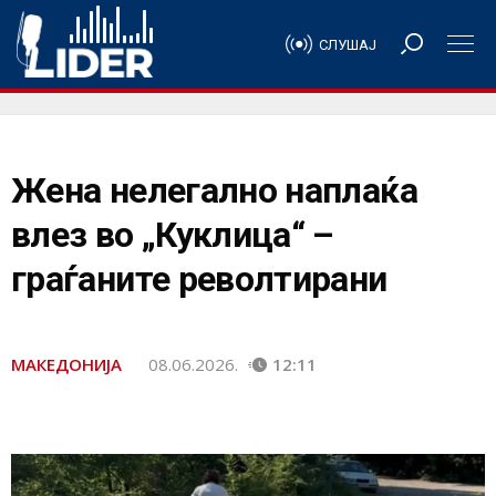
СЛУШАЈ
Жена нелегално наплаќа
влез во „Куклица“ –
граѓаните револтирани
МАКЕДОНИЈА
08.06.2026.
12:11