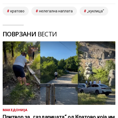
кратово
нелегална наплата
„куклица“
ПОВРЗАНИ
ВЕСТИ
МАКЕДОНИЈА
Притвор за „газдарицата“ од Кратово која им