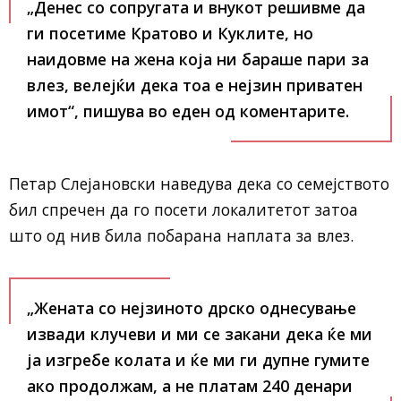
„Денес со сопругата и внукот решивме да
ги посетиме Кратово и Куклите, но
наидовме на жена која ни бараше пари за
влез, велејќи дека тоа е нејзин приватен
имот“, пишува во еден од коментарите.
Петар Слејановски наведува дека со семејството
бил спречен да го посети локалитетот затоа
што од нив била побарана наплата за влез.
„Жената со нејзиното дрско однесување
извади клучеви и ми се закани дека ќе ми
ја изгребе колата и ќе ми ги дупне гумите
ако продолжам, а не платам 240 денари