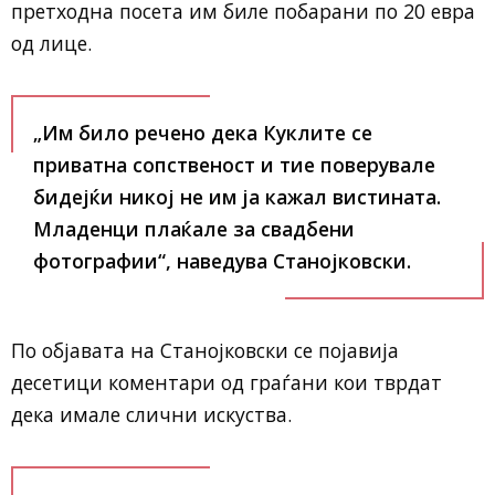
претходна посета им биле побарани по 20 евра
од лице.
„Им било речено дека Куклите се
приватна сопственост и тие поверувале
бидејќи никој не им ја кажал вистината.
Младенци плаќале за свадбени
фотографии“, наведува Станојковски.
По објавата на Станојковски се појавија
десетици коментари од граѓани кои тврдат
дека имале слични искуства.