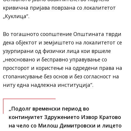
кривична пријава поврзана со локалитетот
„Куклица“.
Во тогашното соопштение Општината тврди
дека објектот и земјиштето на локалитетот се
узурпирани од физички лица кои вршеле
„неосновано и бесправно управување со
просторот и користење на одредени права на
стопанисување без основ и без согласност на
ниту една надлежна институција“.
„Подолг временски период во
континуитет Здружението Извор Кратово
на чело со Милош Димитровски и лицето