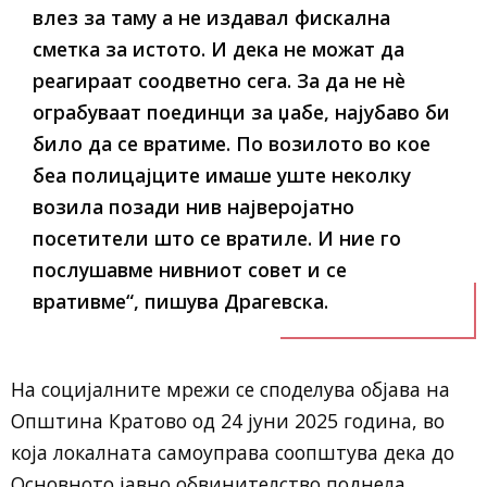
влез за таму а не издавал фискална
сметка за истото. И дека не можат да
реагираат соодветно сега. За да не нѐ
ограбуваат поединци за џабе, најубаво би
било да се вратиме. По возилото во кое
беа полицајците имаше уште неколку
возила позади нив најверојатно
посетители што се вратиле. И ние го
послушавме нивниот совет и се
вративме“, пишува Драгевска.
На социјалните мрежи се споделува објава на
Општина Кратово од 24 јуни 2025 година, во
која локалната самоуправа соопштува дека до
Основното јавно обвинителство поднела