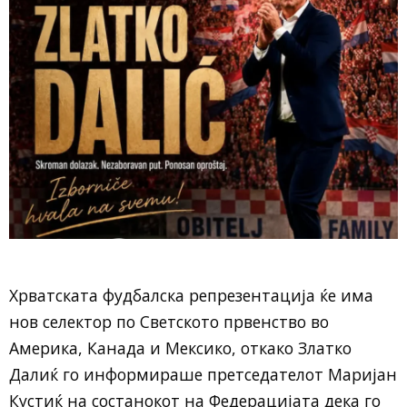
Хрватската фудбалска репрезентација ќе има
нов селектор по Светското првенство во
Америка, Канада и Мексико, откако Златко
Далиќ го информираше претседателот Маријан
Кустиќ на состанокот на Федерацијата дека го