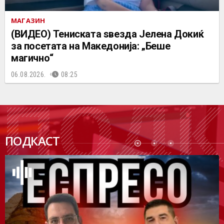
МАГАЗИН
(ВИДЕО) Тениската ѕвезда Јелена Докиќ
за посетата на Македонија: „Беше
магично“
06.08.2026.
08:25
ПОДК
ПОДКАСТ
АСТ