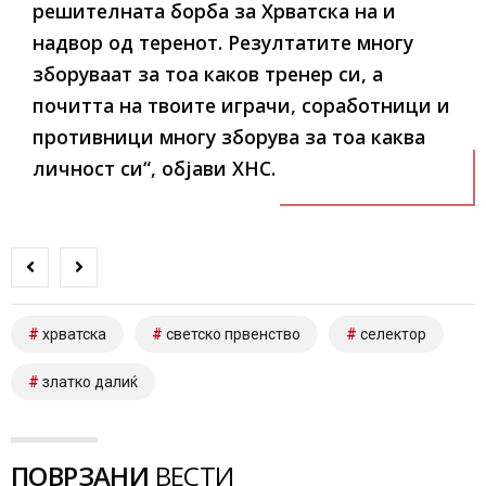
решителната борба за Хрватска на и
надвор од теренот. Резултатите многу
зборуваат за тоа каков тренер си, а
почитта на твоите играчи, соработници и
противници многу зборува за тоа каква
личност си“, објави ХНС.
хрватска
светско првенство
селектор
златко далиќ
ПОВРЗАНИ
ВЕСТИ