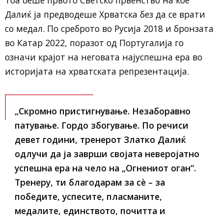
Далиќ ја предводеше Хрватска без да се врати
со медал. По среброто во Русија 2018 и бронзата
во Катар 2022, поразот од Португалија го
означи крајот на неговата најуспешна ера во
историјата на хрватската репрезентација.
„Скромно пристигнување. Незаборавно
патување. Гордо збогување. По речиси
девет години, тренерот Златко Далиќ
одлучи да ја заврши својата неверојатно
успешна ера на чело на „Огнениот оган“.
Тренеру, ти благодарам за сè – за
победите, успесите, пласманите,
медалите, единството, почитта и