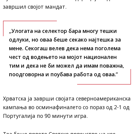
завршил својот мандат.
„Улогата на селектор бара многу тешки
одлуки, но оваа беше секако најтешка за
мене. Секогаш велев дека нема поголема
чест од водењето на мојот национален
тим и дека не би можел да имам поважна,
поодговорна и поубава работа од оваа.“
Хрватска ја заврши својата северноамериканска
кампања во осминафиналето со пораз од 2-1 од
Португалија по 90 минути игра.
Тоа беше првото Светско првенство на кое