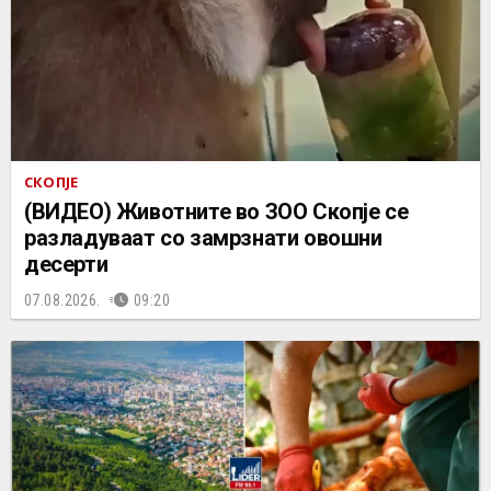
СКОПЈЕ
(ВИДЕО) Животните во ЗОО Скопје се
разладуваат со замрзнати овошни
десерти
07.08.2026.
09:20