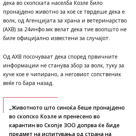
дека во скопската населба Козле било
пронајдено животно за кое се тврдеше дека е
волк, од Агенцијата за храна и ветеринарство
(АХВ) за 24инфо.мк велат дека тие воопшто не
биле официјално известени за случајот.
Од АХВ посочуваат дека според првичните
информации не станува збор за волк, туку за
куче кое е чипирано, а неговиот сопственик
веќе го бара назад.
„Животното што синоќа беше пронајдено
во скопско Козле и пренесено во
карантин во Скопје ЗОО допрва ќе биде
предмет на испитувања од страна на