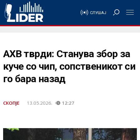
СЛУШАЈ
АХВ тврди: Станува збор за
куче со чип, сопственикот си
го бара назад
СКОПЈЕ
13.05.2026.
12:27