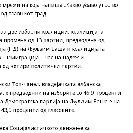
е мрежи на која напиша „Какво убаво утро во
 од главниот град.
ваа две изборни коалиции, коалицијата
за промена од 13 партии, предводена од
ија (ПД) на Љуљзим Баша и коалицијата
 – Имиграција – час на надеж и
а од четири политички партии.
нски Топ-чанел, владејачката албанска
а, е предводник на изборите со 46,9 проценти
та Демократска партија на Љуљзим Баша е на
 43,5 проценти од гласовите.
дека Социјалистичкото движење за