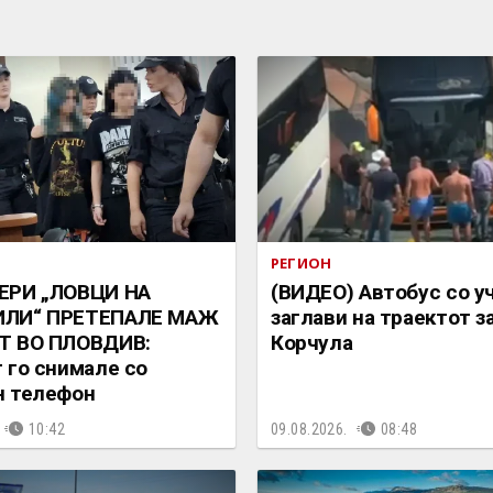
РЕГИОН
ЕРИ „ЛОВЦИ НА
(ВИДЕО) Автобус со у
ЛИ“ ПРЕТЕПАЛЕ МАЖ
заглави на траектот з
Т ВО ПЛОВДИВ:
Корчула
 го снимале со
н телефон
10:42
09.08.2026.
08:48