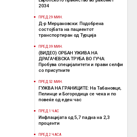
Европското првенство во ракомет
2034
ПРЕД 29 МИН.
Д-р Мерџановски: Подобрена
состојбата на пациентот
транспортиран од Турција
ПРЕД 39 МИН.
(ВИДЕО) ОРБАН УЖИВА НА
ДРАГАЧЕВСКА ТРУБА ВО ГУЧА:
Пробува специјалитети и прави селфи
со присутните
ПРЕД 52 МИН.
ГУЖВА НА ГРАНИЦИТЕ: На Табановце,
Пелинце и Богородица се чека и по
повеќе од еден час
ПРЕД 1 ЧАС
Инфлацијата од 5,7 падна на 2,3
проценти
ПРЕД 2 ЧАСА