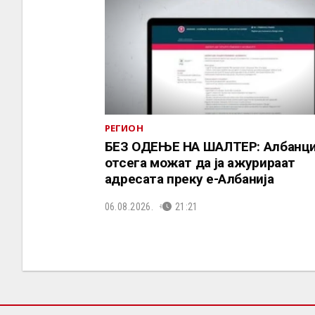
РЕГИОН
БЕЗ ОДЕЊЕ НА ШАЛТЕР: Албанц
отсега можат да ја ажурираат
адресата преку е-Албанија
06.08.2026.
21:21