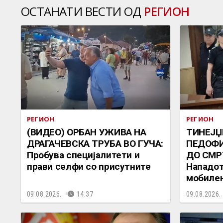
ОСТАНАТИ ВЕСТИ ОД
РЕГИОН
РЕГИОН
РЕГИОН
(ВИДЕО) ОРБАН УЖИВА НА
ТИНЕЈЏ
ДРАГАЧЕВСКА ТРУБА ВО ГУЧА:
ПЕДОФИ
Пробува специјалитети и
ДО СМР
прави селфи со присутните
Нападот
мобиле
09.08.2026.
14:37
09.08.2026.