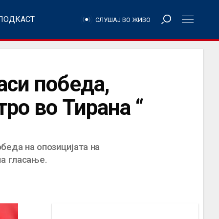
ПОДКАСТ
СЛУШАЈ ВО ЖИВО
аси победа,
ро во Тирана “
беда на опозицијата на
на гласање.