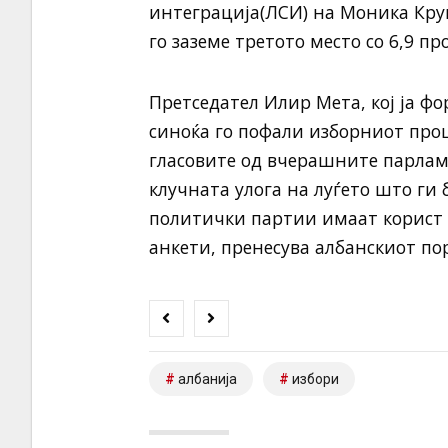
интеграција(ЛСИ) на Моника Кру
го заземе третото место со 6,9 пр
Претседател Илир Мета, кој ја фо
синоќа го пофали изборниот проц
гласовите од вчерашните парламе
клучната улога на луѓето што ги 
политички партии имаат корист 
анкети, пренесува албанскиот пор
албанија
избори