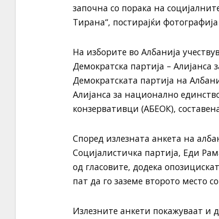
започна со порака на социјалнит
Тирана“, постирајќи фотографија
На изборите во Албанија учеству
Демократска партија – Алијанса 
Демократската партија на Албан
Алијанса за национално единство
конзервативци (АБЕОК), составен
Според излезната анкета на алба
Социјалистичка партија, Еди Рам
од гласовите, додека опозициска
пат да го заземе второто место со
Излезните анкети покажуваат и 