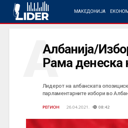
МАКЕДОНИЈА
ЕКОНО
А
Албанија/Избо
Рама денеска н
Лидерот на албанската опозициск
парламентарните избори во Албан
РЕГИОН
26.04.2021.
08:42