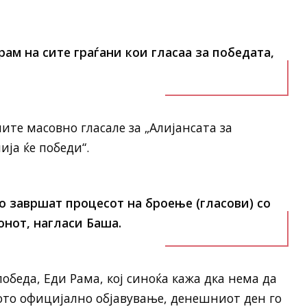
рам на сите граѓани кои гласаа за победата,
ните масовно гласале за „Алијансата за
ија ќе победи“.
о завршат процесот на броење (гласови) со
онот, нагласи Баша.
обеда, Еди Рама, кој синоќа кажа дка нема да
ото официјално објавување, денешниот ден го