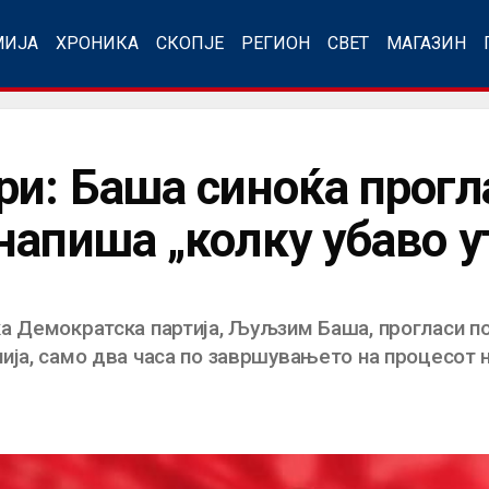
МИЈА
ХРОНИКА
СКОПЈЕ
РЕГИОН
СВЕТ
МАГАЗИН
ри: Баша синоќа прогл
апиша „колку убаво ут
а Демократска партија, Љуљзим Баша, прогласи по
ија, само два часа по завршувањето на процесот 