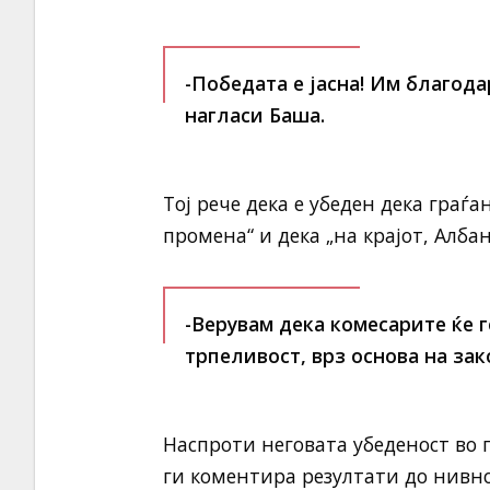
-Победата е јасна! Им благода
нагласи Баша.
Тој рече дека е убеден дека граѓа
промена“ и дека „на крајот, Албан
-Верувам дека комесарите ќе г
трпеливост, врз основа на зак
Наспроти неговата убеденост во п
ги коментира резултати до нивн