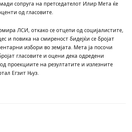
мади сопруга на претседателот Илир Мета ќе
оценти од гласовите.
рмира ЛСИ, откако се отцепи од социјалистите,
ес и повика на смиреност бидејќи се бројат
нтарни избори во земјата. Мета ја посочи
бројат гласовите и оцени дека одредени
од проекциите на резултатите и излезните
тал Егзит Њуз.