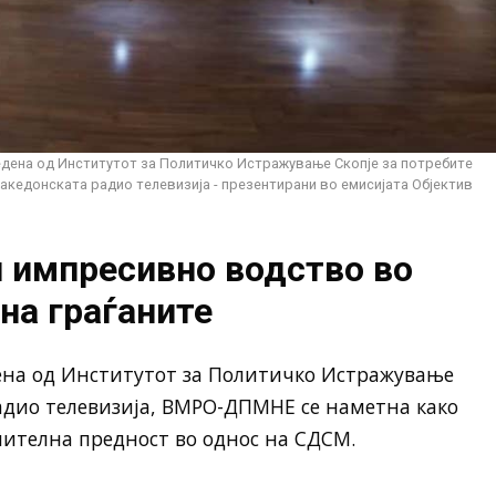
едена од Институтот за Политичко Истражување Скопје за потребите
акедонската радио телевизија - презентирани во емисијата Објектив
импресивно водство во
на граѓаните
ена од Институтот за Политичко Истражување
адио телевизија, ВМРО-ДПМНЕ се наметна како
чителна предност во однос на СДСМ.