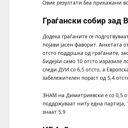
Овие резултати беа прикажани во
Граѓански собир за
Додека граѓаните се подготвуваа
појави јасен фаворит. Анкетата 
отсто поддршка од граѓаните, за
бидејќи само 10 отсто изразиле л
следи ДУИ со 6,5 отсто, а Европск
забележителен пораст од 5,4 отст
ЗНАМ на Димитриевски е со 0,5 отс
поддржуваат ниту една партија, 1
знаат 5,9.