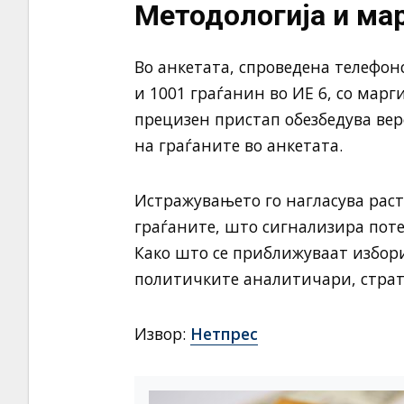
Методологија и ма
Во анкетата, спроведена телефон
и 1001 граѓанин во ИЕ 6, со марг
прецизен пристап обезбедува ве
на граѓаните во анкетата.
Истражувањето го нагласува рас
граѓаните, што сигнализира пот
Како што се приближуваат избори
политичките аналитичари, страт
Извор:
Нетпрес