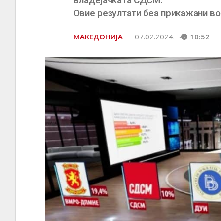
владејачката СДСМ.
Овие резултати беа прикажани во
МАКЕДОНИЈА
07.02.2024.
10:52