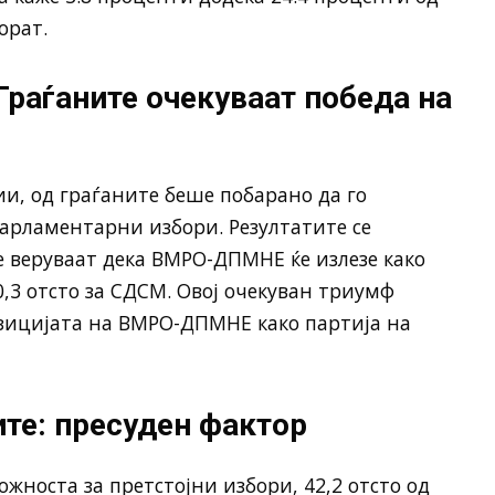
орат.
раѓаните очекуваат победа на
и, од граѓаните беше побарано да го
арламентарни избори. Резултатите се
е веруваат дека ВМРО-ДПМНЕ ќе излезе како
,3 отсто за СДСМ. Овој очекуван триумф
зицијата на ВМРО-ДПМНЕ како партија на
ите: пресуден фактор
жноста за претстојни избори, 42,2 отсто од