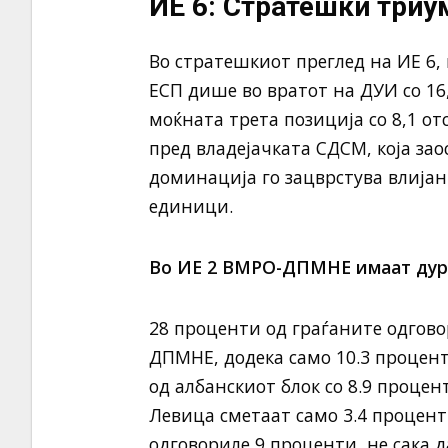
ИЕ 6: Стратешки тр
Во стратешкиот преглед на ИЕ 6,
ЕСП дише во вратот на ДУИ со 16,
моќната трета позиција со 8,1 от
пред владејачката СДСМ, која зао
доминација го зацврстува влиј
единици.
Во ИЕ 2 ВМРО-ДПМНЕ имаат дури
28 проценти од граѓаните одгово
ДПМНЕ, додека само 10.3 процент
од албанскиот блок со 8.9 процен
Левица сметаат само 3.4 проценти
одговориле 9 проценти, не сака д