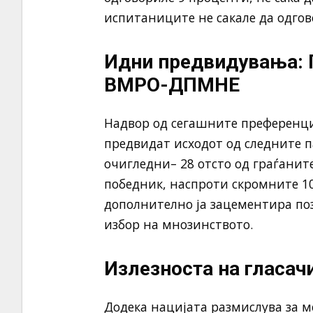
испитаниците не сакале да одгов
Идни предвидувања: Г
ВМРО-ДПМНЕ
Надвор од сегашните преференци
предвидат исходот од следните п
очигледни– 28 отсто од граѓанит
победник, наспроти скромните 10
дополнително ја зацементира по
избор на мнозинството.
Излезноста на гласач
Додека нацијата размислува за мо