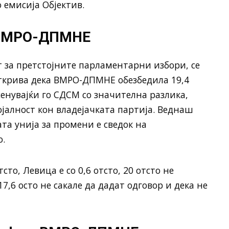
 емисија Објектив.
д ВМРО-ДПМНЕ
т за претстојните парламентарни избори, се
открива дека ВМРО-ДПМНЕ обезбедила 19,4
сенувајќи го СДСМ со значителна разлика,
ојалност кон владејачката партија. Веднаш
ата унија за промени е сведок на
о.
то, Левица е со 0,6 отсто, 20 отсто не
7,6 осто не сакале да дадат одговор и дека не