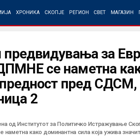
МИЈА
ХРОНИКА
СКОПЈЕ
РЕГИОН
СВЕТ
МАГАЗИН
и предвидувања за Ев
ДПМНЕ се наметна ка
 предност пред СДСМ, 
ница 2
на од Институтот за Политичко Истражување Скоп
 наметна како доминантна сила која ужива значит