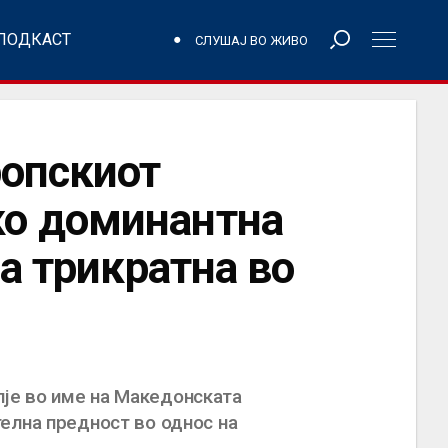
ПОДКАСТ
СЛУШАЈ ВО ЖИВО
ропскиот
ко доминантна
а трикратна во
је во име на Македонската
елна предност во однос на