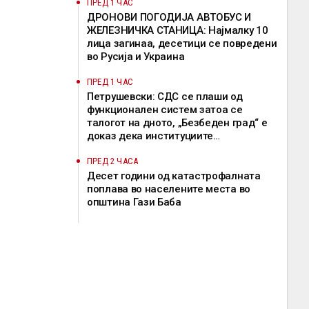
ПРЕД 1 ЧАС
ДРОНОВИ ПОГОДИЈА АВТОБУС И
ЖЕЛЕЗНИЧКА СТАНИЦА: Најмалку 10
лица загинаа, десетици се повредени
во Русија и Украина
ПРЕД 1 ЧАС
Петрушевски: СДС се плаши од
функционален систем затоа се
талогот на дното, „Безбеден град“ е
доказ дека институциите
функционираат
ПРЕД 2 ЧАСА
Десет години од катастрофалната
поплава во населените места во
општина Гази Баба