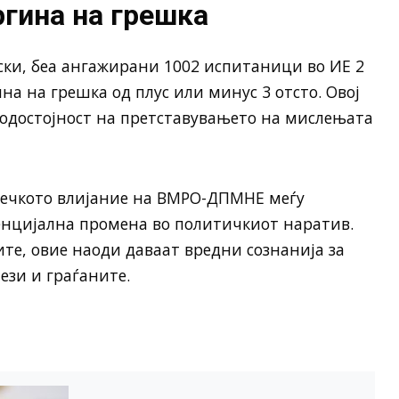
ргина на грешка
ски, беа ангажирани 1002 испитаници во ИЕ 2
ина на грешка од плус или минус 3 отсто. Овој
родостојност на претставувањето на мислењата
течкото влијание на ВМРО-ДПМНЕ меѓу
енцијална промена во политичкиот наратив.
те, овие наоди даваат вредни сознанија за
ези и граѓаните.