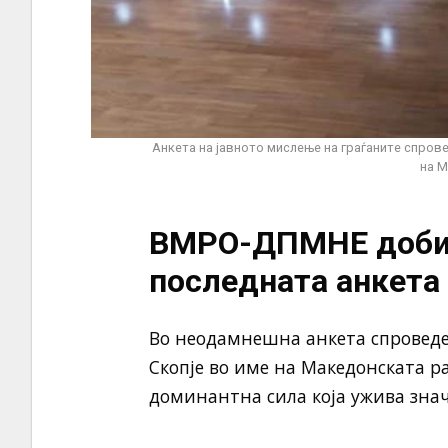
Анкета на јавното мислење на граѓаните спров
на М
ВМРО-ДПМНЕ доби 
последната анкета 
Во неодамнешна анкета спровед
Скопје во име на Македонската р
доминантна сила која ужива зна