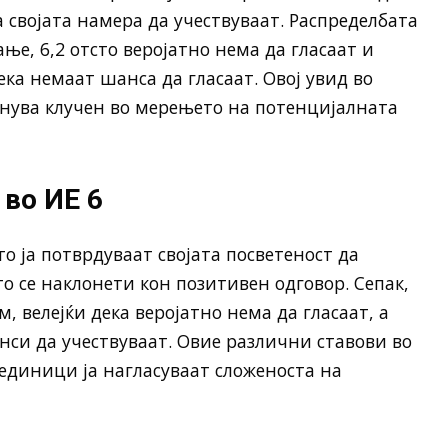
 својата намера да учествуваат. Распределбата
ање, 6,2 отсто веројатно нема да гласаат и
ека немаат шанса да гласаат. Овој увид во
анува клучен во мерењето на потенцијалната
во ИЕ 6
то ја потврдуваат својата посветеност да
то се наклонети кон позитивен одговор. Сепак,
, велејќи дека веројатно нема да гласаат, а
анси да учествуваат. Овие различни ставови во
единици ја нагласуваат сложеноста на