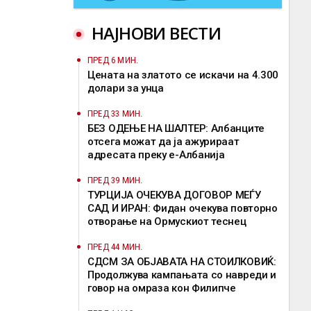
НАЈНОВИ ВЕСТИ
ПРЕД 6 МИН.
Цената на златото се искачи на 4.300
долари за унца
ПРЕД 33 МИН.
БЕЗ ОДЕЊЕ НА ШАЛТЕР: Албанците
отсега можат да ја ажурираат
адресата преку е-Албанија
ПРЕД 39 МИН.
ТУРЦИЈА ОЧЕКУВА ДОГОВОР МЕЃУ
САД И ИРАН: Фидан очекува повторно
отворање на Ормускиот теснец
ПРЕД 44 МИН.
СДСМ ЗА ОБЈАВАТА НА СТОИЛКОВИЌ:
Продолжува кампањата со навреди и
говор на омраза кон Филипче