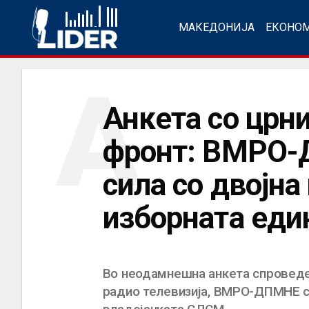
МАКЕДОНИЈА
ЕКОНО
А
Анкета со црн
фронт: ВМРО-
сила со двојна
изборната еди
Во неодамнешна анкета спроведе
радио телевизија, ВМРО-ДПМНЕ се