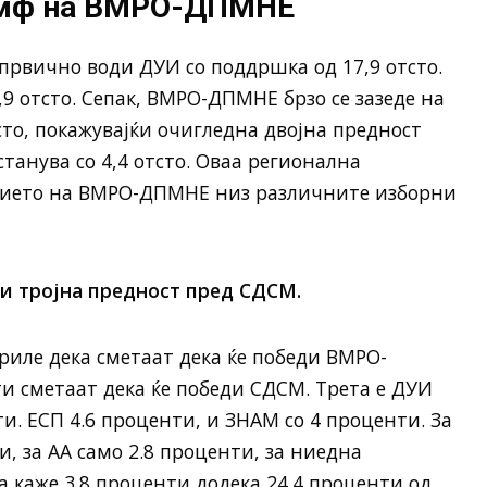
иумф на ВМРО-ДПМНЕ
 првично води ДУИ со поддршка од 17,9 отсто.
9 отсто. Сепак, ВМРО-ДПМНЕ брзо се зазеде на
сто, покажувајќи очигледна двојна предност
станува со 4,4 отсто. Оваа регионална
анието на ВМРО-ДПМНЕ низ различните изборни
 тројна предност пред СДСМ.
риле дека сметаат дека ќе победи ВМРО-
и сметаат дека ќе победи СДСМ. Трета е ДУИ
ти. ЕСП 4.6 проценти, и ЗНАМ со 4 проценти. За
, за АА само 2.8 проценти, за ниедна
а каже 3.8 проценти додека 24.4 проценти од