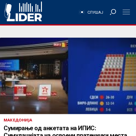
СЛУШАЈ
МАКЕДОНИЈА
Сумирање од анкетата на ИПИС:
Симулацијата на освоени пратенички места