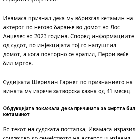
Ивамаса признал дека му вбризгал кетамин на
актерот по негово барање во домот во Лос
Анџелес во 2023 година. Според информациите
од судот, по инјекцијата тој го напуштил
домот, а кога повторно се вратил, Перри веќе
бил мртов.
Судијката Шерилин Гарнет по признанието на
вината му изрече затворска казна од 41 месец.
Обдукцијата покажала дека причината за смртта бил
кетаминот
Во текот на судската постапка, Ивамаса изразил
сочувство до семејството на актерот и изјавил