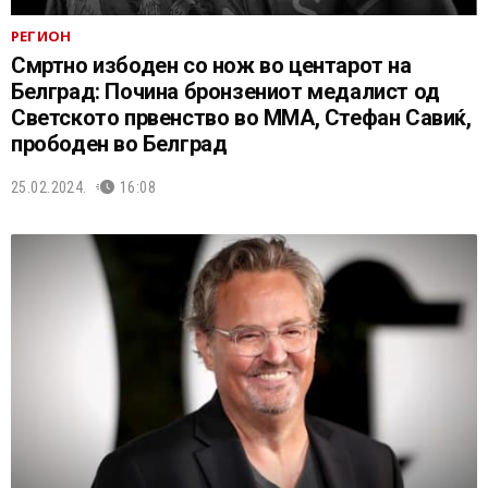
РЕГИОН
Смртно избоден со нож во центарот на
Белград: Почина бронзениот медалист од
Светското првенство во ММА, Стефан Савиќ,
прободен во Белград
25.02.2024.
16:08