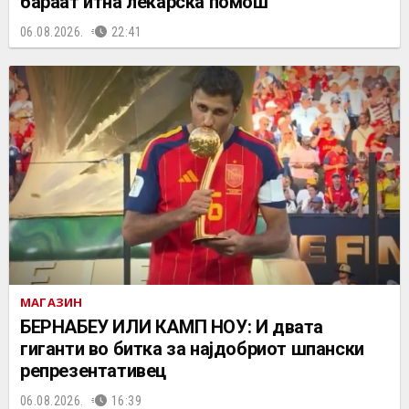
бараат итна лекарска помош
06.08.2026.
22:41
МАГАЗИН
БЕРНАБЕУ ИЛИ КАМП НОУ: И двата
гиганти во битка за најдобриот шпански
репрезентативец
06.08.2026.
16:39