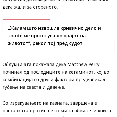
дека жали за стореното.
„Жалам што извршив кривично дело и
тоа ќе ме прогонува до крајот на
животот“, рекол тој пред судот.
Обдукцијата покажала дека
Matthew Perry
починал од последиците на кетаминот, кој во
комбинација со други фактори предизвикал
губење на свеста и давење.
Со изрекувањето на казната, завршена е
постапката против петтемина обвинети кои ја