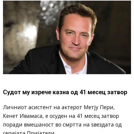
Судот му изрече казна од 41 месец затвор
Личниот асистент на актерот
Метју Пери
,
Кенет Ивамаса, е осуден на 41 месец затвор
поради вмешаност во смртта на ѕвездата од
серијата
Пријатели
.