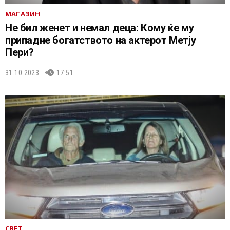
МАГАЗИН
Не бил женет и немал деца: Кому ќе му
припадне богатството на актерот Метју
Пери?
31.10.2023.
17:51
СВЕТ