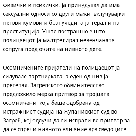
физички и психички, ја принудувал да има
сексуални односи со други мажи, вклучувајќи
негови кумови и братучеди, а ја терал и на
проституција. Уште пострашно е што
полицаецот ја малтретирал невенчаната
сопруга пред очите на нивното дете.
Осомничените пријатели на полицаецот ја
силувале партнерката, а еден од нив ја
претепал. Загрепското обвинителство
предложило мерка притвор за тројцата
осомничени, која беше одобрена од
истражниот судија на Жупанискиот суд во
Загреб, кој одлучи да ги испрати во притвор за
да се спречи нивното влијание врз сведоците.