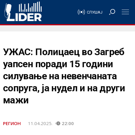
СЛУШАЈ
УЖАС: Полицаец во Загреб
уапсен поради 15 години
силување на невенчаната
сопруга, ја нудел и на други
мажи
РЕГИОН
11.04.2025.
22:00