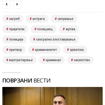
загреб
истрага
силување
пријатели
полицаец
жртва
полиција
сексуално злоставување
притвор
криминалитет
хрватска
малтретирање
криминал
насилство
ПОВРЗАНИ
ВЕСТИ