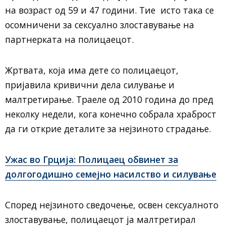
на возраст од 59 и 47 години. Тие исто така се
осомничени за сексуално злоставување на
партнерката на полицаецот.
Жртвата, која има дете со полицаецот,
пријавила кривични дела силување и
малтретирање. Траеле од 2010 година до пред
неколку недели, кога конечно собрала храброст
да ги открие деталите за нејзиното страдање.
Ужас во Грција: Полицаец обвинет за
долгогодишно семејно насилство и силување
Според нејзиното сведочење, освен сексуалното
злоставување, полицаецот ја малтретирал