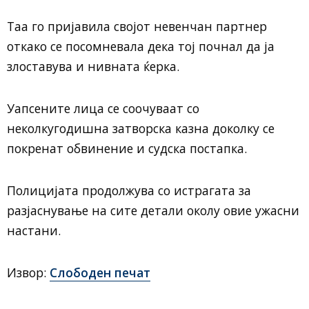
Таа го пријавила својот невенчан партнер
откако се посомневала дека тој почнал да ја
злоставува и нивната ќерка.
Уапсените лица се соочуваат со
неколкугодишна затворска казна доколку се
покренат обвинение и судска постапка.
Полицијата продолжува со истрагата за
разјаснување на сите детали околу овие ужасни
настани.
Извор:
Слободен печат