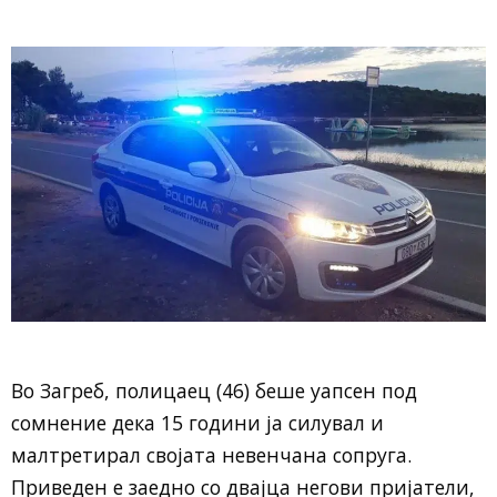
Во Загреб, полицаец (46) беше уапсен под
сомнение дека 15 години ја силувал и
малтретирал својата невенчана сопруга.
Приведен е заедно со двајца негови пријатели,