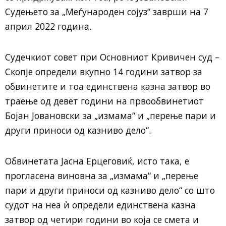
Судењето за „Меѓународен сојуз“ заврши на 7
април 2022 година.
Судечкиот совет при Основниот Кривичен суд –
Скопје определи вкупно 14 години затвор за
обвинетите и тоа единствена казна затвор во
траење од девет години на првообвинетиот
Бојан Јовановски за „измама“ и „перење пари и
други приноси од казниво дело“.
Обвинетата Јасна Ерцеговиќ, исто така, е
прогласена виновна за „измама“ и „перење
пари и други приноси од казниво дело“ со што
судот на неа ѝ определи единствена казна
затвор од четири години во која се смета и