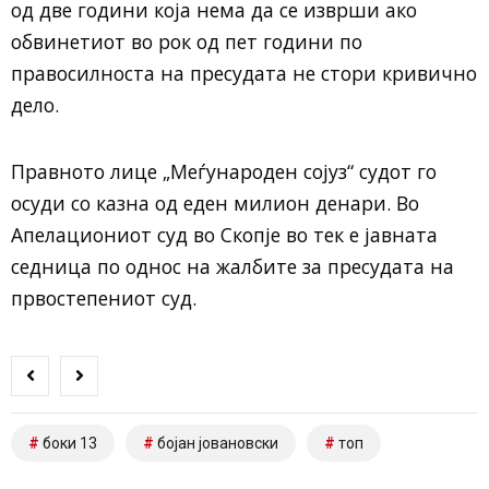
од две години која нема да се изврши ако
обвинетиот во рок од пет години по
правосилноста на пресудата не стори кривично
дело.
Правното лице „Меѓународен сојуз“ судот го
осуди со казна од еден милион денари. Во
Апелациониот суд во Скопје во тек е јавната
седница по однос на жалбите за пресудата на
првостепениот суд.
боки 13
бојан јовановски
топ