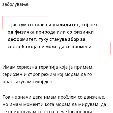
заболување.
– Јас сум со траен инвалидитет, кој не е
од физичка природа или со физички
деформитет, туку станува збор за
состојба која не може да се промени.
Имам сериозна терапија која ја примам,
сериозен и строг режим кој морам да го
практикувам секој ден.
Тоа не значи дека имам проблем со движење,
но имам моменти кога морам да мирувам, да
се придржувам кон тоа, рече Јовановски.