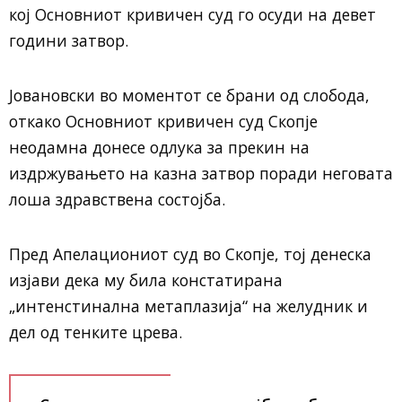
кој Основниот кривичен суд го осуди на девет
години затвор.
Јовановски во моментот се брани од слобода,
откако Основниот кривичен суд Скопје
неодамна донесе одлука за прекин на
издржувањето на казна затвор поради неговата
лоша здравствена состојба.
Пред Апелациониот суд во Скопје, тој денеска
изјави дека му била констатирана
„интенстинална метаплазија“ на желудник и
дел од тенките црева.