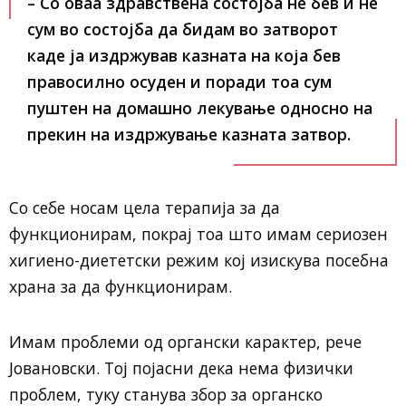
– Со оваа здравствена состојба не бев и не
сум во состојба да бидам во затворот
каде ја издржував казната на која бев
правосилно осуден и поради тоа сум
пуштен на домашно лекување односно на
прекин на издржување казната затвор.
Со себе носам цела терапија за да
функционирам, покрај тоа што имам сериозен
хигиено-диететски режим кој изискува посебна
храна за да функционирам.
Имам проблеми од органски карактер, рече
Јовановски. Тој појасни дека нема физички
проблем, туку станува збор за органско