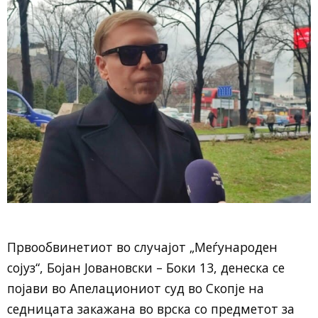
Првообвинетиот во случајот „Меѓународен
сојуз“, Бојан Јовановски – Боки 13, денеска се
појави во Апелациониот суд во Скопје на
седницата закажана во врска со предметот за