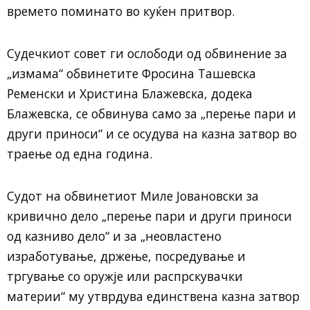
времето поминато во куќен притвор.
Судечкиот совет ги ослободи од обвинение за
„измама“ обвинетите Фросина Ташевска
Ременски и Христина Блажевска, додека
Блажевска, се обвинува само за „перење пари и
други приноси“ и се осудува на казна затвор во
траење од една година.
Судот на обвинетиот Миле Јовановски за
кривично дело „перење пари и други приноси
од казниво дело“ и за „неовластено
изработување, држење, посредување и
тргување со оружје или распрскувачки
материи“ му утврдува единствена казна затвор