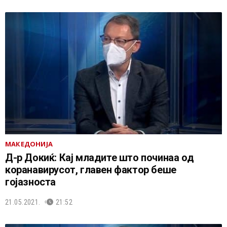
МАКЕДОНИЈА
Д-р Докиќ: Кај младите што починаа од
коранавирусот, главен фактор беше
гојазноста
21.05.2021.
21:52