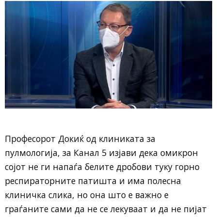
Професорот Докиќ од клиниката за
пулмологија, за Канал 5 изјави дека омикрон
сојот не ги напаѓа белите дробови туку горно
респираторните патишта и има полесна
клиничка слика, но она што е важно е
граѓаните сами да не се лекуваат и да не пијат