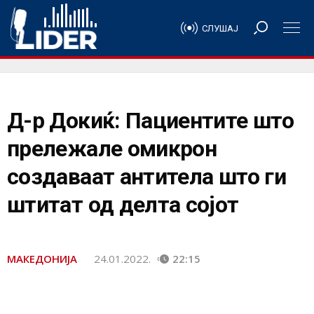
СЛУШАЈ
Д-р Докиќ: Пациентите што
прележале омикрон
создаваат антитела што ги
штитат од делта сојот
МАКЕДОНИЈА
24.01.2022.
22:15