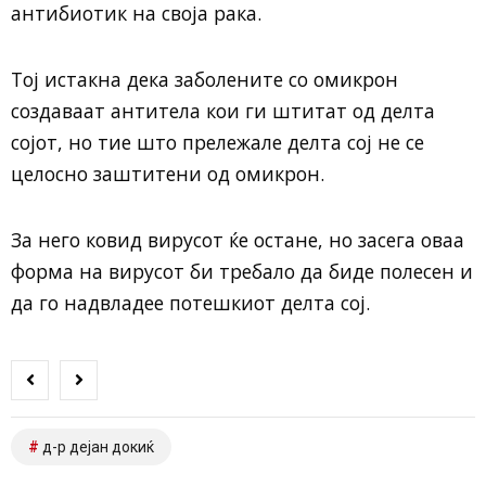
антибиотик на своја рака.
Тој истакна дека заболените со омикрон
создаваат антитела кои ги штитат од делта
сојот, но тие што прележале делта сој не се
целосно заштитени од омикрон.
За него ковид вирусот ќе остане, но засега оваа
форма на вирусот би требало да биде полесен и
да го надвладее потешкиот делта сој.
д-р дејан докиќ