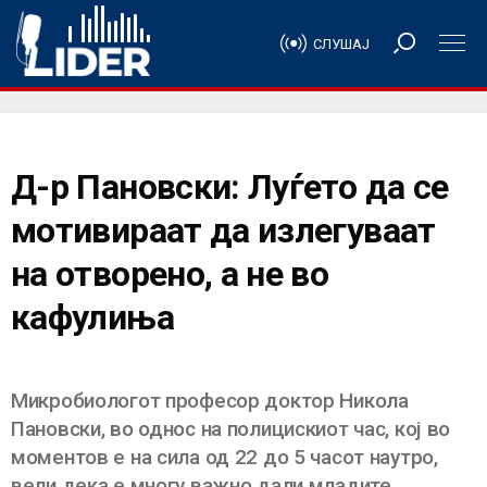
СЛУШАЈ
Д-р Пановски: Луѓето да се
мотивираат да излегуваат
на отворено, а не во
кафулиња
Микробиологот професор доктор Никола
Пановски, во однос на полицискиот час, кој во
моментов е на сила од 22 до 5 часот наутро,
вели дека е многу важно дали младите