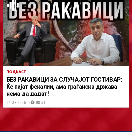
ПОДКАСТ
БЕЗ РАКАВИЦИ ЗА СЛУЧАЈОТ ГОСТИВАР:
Ќе пијат фекалии, ама граѓанска држава
нема да дадат!
24.07.2026.
08:51