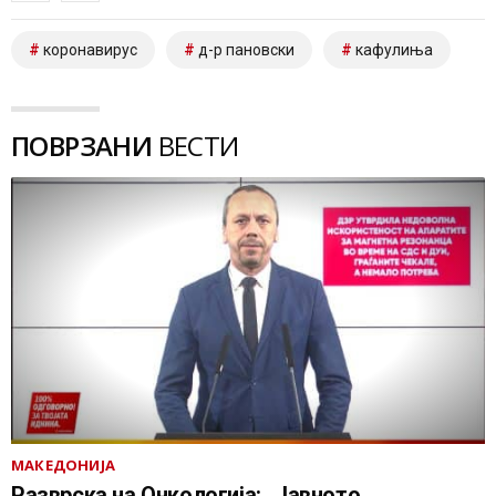
коронавирус
д-р пановски
кафулиња
ПОВРЗАНИ
ВЕСТИ
МАКЕДОНИЈА
Разврска на Онкологија: „Јавното