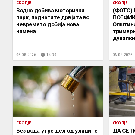
СКОПЈЕ
СКОПЈЕ
Водно добива моторички
(ФОТО)
парк, паднатите дрвјата во
ПОЕФИК
невремето добија нова
Општина
намена
тримери
дувалк
06.08.2026.
14:39
06.08.2026.
СКОПЈЕ
СКОПЈЕ
Без вода утре дел од улиците
ДА СЕ 