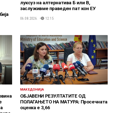
луксуз на алтернатива Б или В,
заслуживме праведен пат кон ЕУ
бија
06.08.2026.
12:15
МАКЕДОНИЈА
овина
ОБЈАВЕНИ РЕЗУЛТАТИТЕ ОД
е
ПОЛАГАЊЕТО НА МАТУРА: Просечната
та
оценка е 3,66