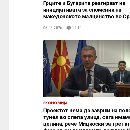
Грците и Бугарите реагираат на
иницијативата за споменик на
македонското малцинство во Ср
06.08.2026.
14:19
ЕКОНОМИЈА
Проектот нема да заврши на пол
тунел во слепа улица, сега имам
целина, рече Мицкоски за трета