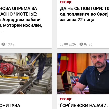
СКОПЈЕ
 НОВА ОПРЕМА ЗА
ДА НЕ СЕ ПОВТОРИ: 10
АСНО ЧИСТЕЊЕ:
од поплавите во Скопј
 Аеродром набави
загинаа 22 лица
, моторни косилки,
и…
13:47
06.08.2026.
08:30
СКОПЈЕ
ПОЧИТУВА
ЃОРЃИЕВСКИ НАЈАВИ: 