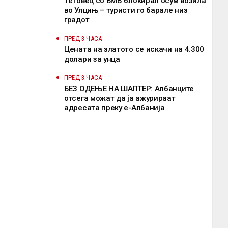
Тетовец со БМВ блокирал осум возила
во Улцињ – туристи го барале низ
градот
ПРЕД 3 ЧАСА
Цената на златото се искачи на 4.300
долари за унца
ПРЕД 3 ЧАСА
БЕЗ ОДЕЊЕ НА ШАЛТЕР: Албанците
отсега можат да ја ажурираат
адресата преку е-Албанија