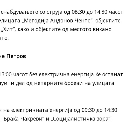
снабдувањето со струја од 08:30 до 14:30 часот
улицата „Методија Андонов Ченто“, објектите
 „Хит“, како и објектите од местото викано
то.
че Петров
3:00 часот без електрична енергија ќе останат
нуи“ и дел од непарните броеви на улицата
на електричната енергија од 09:30 до 14:30
е „Браќа Чакреви“ и „Социјалистичка зора“.