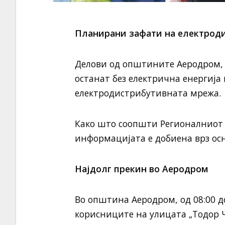
Планирани зафати на електрод
Делови од општините Аеродром, Г
останат без електрична енергиј
електродистрибутивната мрежа.
Како што соопшти Регионалниот 
информацијата е добиена врз осн
Најдолг прекин во Аеродром
Во општина Аеродром, од 08:00 до
корисниците на улицата „Тодор Ч