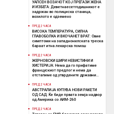
УАПСЕН ВОЗАЧОТ КОЈ ПРЕГАЗИ ЖЕНА
И ИЗБЕГА: Деветнаесетгодишникот е
задржан во полициска станица,
возилото е одземено
ПРЕД 2 ЧАСА
ВИСОКА ТЕМПЕРАТУРА, СИЛНА
ГЛАВОБОЛКА И ВКОЧАНЕТ ВРАТ: Овие
симптоми на западнонилската треска
бараат итна лекарска помош
ПРЕД 2 ЧАСА
ЖЕРНОВСКИ ШИРИ НЕВИСТИНИ И
ХИСТЕРИЈА: Нема да го прифатиме
францускиот предлог и нема да
отстапиме од утврдените државни
позиции, велат од ВМРО-ДПМНЕ
ПРЕД 2 ЧАСА
АВСТРАЛИЈА КУПУВА НОВИ РАКЕТИ
ОД САД: Ќе биде првата земја надвор
од Америка со АИМ-260
ПРЕД 2 ЧАСА