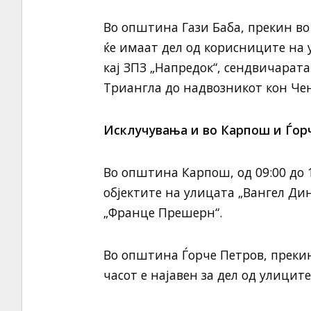
Во општина Гази Баба, прекин во 
ќе имаат дел од корисниците на 
кај ЗПЗ „Напредок“, сендвичарата
Триангла до надвозникот кон Чен
Исклучувања и во Карпош и Ѓор
Во општина Карпош, од 09:00 до 1
објектите на улицата „Вангел Ди
„Франце Прешерн“.
Во општина Ѓорче Петров, прекин 
часот е најавен за дел од улицит