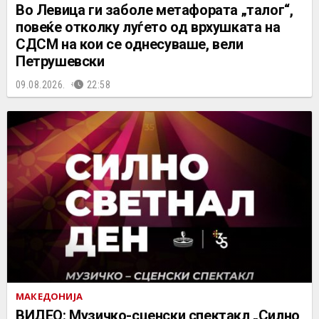
Во Левица ги заболе метафората „талог“,
повеќе отколку луѓето од врхушката на
СДСМ на кои се однесуваше, вели
Петрушевски
09.08.2026.
22:58
МАКЕДОНИЈА
ВИДЕО: Музичко-сценски спектакл „Силно