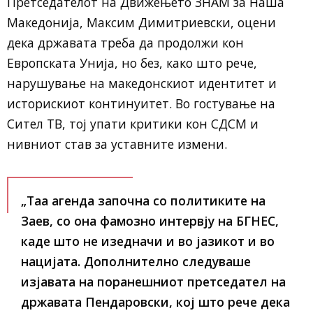
Претседателот на Движењето ЗНАМ за Наша
Македонија, Максим Димитриевски, оцени
дека државата треба да продолжи кон
Европската Унија, но без, како што рече,
нарушување на македонскиот идентитет и
историскиот континуитет. Во гостување на
Сител ТВ, тој упати критики кон СДСМ и
нивниот став за уставните измени.
„Таа агенда започна со политиките на
Заев, со она фамозно интервју на БГНЕС,
каде што не изедначи и во јазикот и во
нацијата. Дополнително следуваше
изјавата на поранешниот претседател на
државата Пендаровски, кој што рече дека