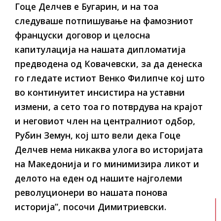
Гоце Делчев е Бугарин, и на тоа
следуваше потпишување на фамозниот
француски договор и целосна
капитулација на нашата дипломатија
предводена од Ковачевски, за да денеска
го гледате истиот Венко Филипче кој што
во континуитет инсистира на уставни
измени, а сето тоа го потврдува на крајот
и неговиот член на централниот одбор,
Рубин Земун, кој што вели дека Гоце
Делчев нема никаква улога во историјата
на Македонија и го минимизира ликот и
делото на еден од нашите најголеми
револуционери во нашата понова
историја”, посочи Димитриевски.