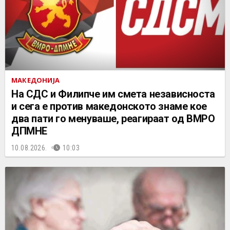
МАКЕДОНИЈА
На СДС и Филипче им смета независноста
и сега е против македонското знаме кое
два пати го менуваше, реагираат од ВМРО
ДПМНЕ
10.08.2026.
10:03