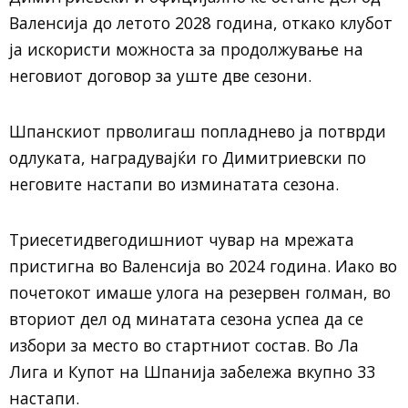
Валенсија до летото 2028 година, откако клубот
ја искористи можноста за продолжување на
неговиот договор за уште две сезони.
Шпанскиот прволигаш попладнево ја потврди
одлуката, наградувајќи го Димитриевски по
неговите настапи во изминатата сезона.
Триесетидвегодишниот чувар на мрежата
пристигна во Валенсија во 2024 година. Иако во
почетокот имаше улога на резервен голман, во
вториот дел од минатата сезона успеа да се
избори за место во стартниот состав. Во Ла
Лига и Купот на Шпанија забележа вкупно 33
настапи.