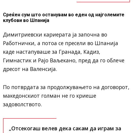
Среќен сум што останувам во еден од најголемите
клубови во Шпанија
Димитриевски кариерата ја започна во
Работнички, а потоа се пресели во Шпанија
каде настапуваше за Гранада, Кадиз,
Гимнастик и Рајо Ваљекано, пред да го облече
дресот на Валенсија.
По потврдата за продолжувањето на договорот,
македонскиот голман не го криеше
задоволството.
„Отсекогаш велев дека сакам да играм за