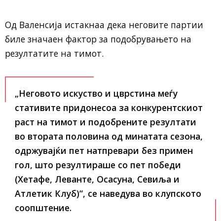
Од Валенсија истакнаа дека неговите партии
биле значаен фактор за подобрувањето на
резултатите на тимот.
„Неговото искуство и цврстина меѓу
стативите придонесоа за конкурентскиот
раст на тимот и подобрените резултати
во втората половина од минатата сезона,
одржувајќи пет натпревари без примен
гол, што резултираше со пет победи
(Хетафе, Леванте, Осасуна, Севиља и
Атлетик Клуб)“, се наведува во клупското
соопштение.