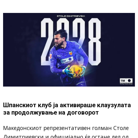
Шпанскиот клуб ја активираше клаузулата
за продолжување на договорот
Македонскиот репрезентативен голман Столе
Димитриевски и официјално ќе остане дел од