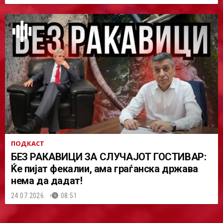
ПОДКАСТ
БЕЗ РАКАВИЦИ ЗА СЛУЧАЈОТ ГОСТИВАР:
Ќе пијат фекалии, ама граѓанска држава
нема да дадат!
24.07.2026.
08:51