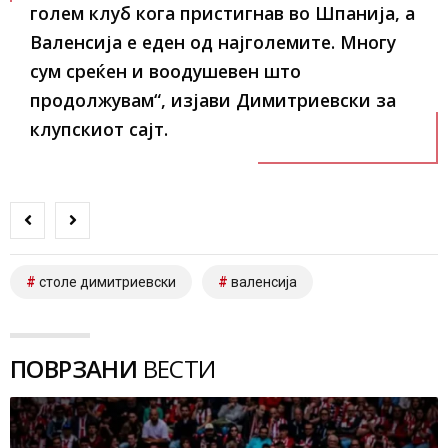
голем клуб кога пристигнав во Шпанија, а
Валенсија е еден од најголемите. Многу
сум среќен и воодушевен што
продолжувам“, изјави Димитриевски за
клупскиот сајт.
столе димитриевски
валенсија
ПОВРЗАНИ
ВЕСТИ