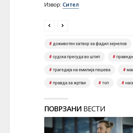
Извор:
Сител
доживотен затвор за фадил зејнелов
судска пресуда во штип
праведн
трагедија на емилија пешева
ма
правда за жртви
топ
нас
ПОВРЗАНИ
ВЕСТИ