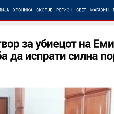
МИЈА
ХРОНИКА
СКОПЈЕ
РЕГИОН
СВЕТ
МАГАЗИН
вор за убиецот на Еми
ба да испрати силна п