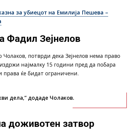
казна за убиецот на Емилија Пешева –
а
за Фадил Зејнелов
 Чолаков, потврди дека Зејнелов нема право
а издржи најмалку 15 години пред да побара
ви права ќе бидат ограничени.
кви дела,“
додаде Чолаков.
на доживотен затвор