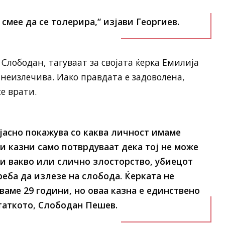
 смее да се толерира,“
изјави Георгиев.
Слободан, тагуваат за својата ќерка Емилија
 неизлечива. Иако правдата е задоволена,
е врати.
 јасно покажува со каква личност имаме
и казни само потврдуваат дека тој не може
ри вакво или слично злосторство, убиецот
еба да излезе на слобода. Ќерката не
уваме 29 години, но оваа казна е единствено
 таткото, Слободан Пешев.