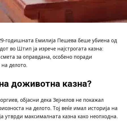
29-годишната Емилија Пешева беше убиена од
от во Штип ја изрече најстрогата казна:
е смета за оправдана, особено поради
на делото.
на доживотна казна?
оргиев, објасни дека Зејнелов не покажал
риозноста на делото. Тој веќе имал историја на
ја утврди максималната казна како неопходна.