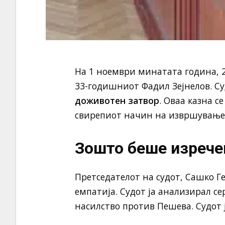
На 1 ноември минатата година, 
33-годишниот Фадил Зејнелов. Суд
доживотен затвор
. Оваа казна с
свирепиот начин на извршување 
Зошто беше изрече
Претседателот на судот, Сашко Ге
емпатија. Судот ја анализирал се
насилство против Пешева. Судот 