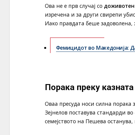
Ова не е прв случај со
доживотен
изречена и за други свирепи уби
Иако правдата беше задоволена, 
Фемицидот во Македонија: Д
Порака преку казната
Оваа пресуда носи силна порака 
Зејнелов поставува стандарди во
семејството на Пешева останува, 