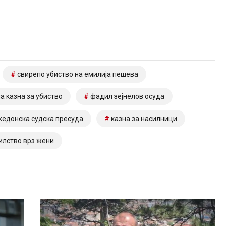
свирепо убиство на емилија пешева
а казна за убиство
фадил зејнелов осуда
кедонска судска пресуда
казна за насилници
илство врз жени