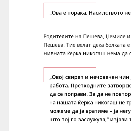
„Ова е порака. Насилството не
Родителите на Пешева, Џемиле и 
Пешева. Тие велат дека болката е
нивната ќерка никогаш нема да с
„Овој свиреп и нечовечен чин
работа. Претходните затворск
да се поправи. За да не повто
на нашата ќерка никогаш не тр
можеме да ја вратиме – ја нег
што тој го заслужува,“ изјави