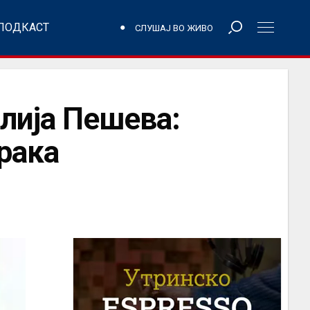
ПОДКАСТ
СЛУШАЈ ВО ЖИВО
лија Пешева:
орака