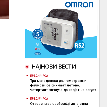
НАЈНОВИ ВЕСТИ
ПРЕД 4 ЧАСА
Три македонски долгометражни
филмови се снимаат летово,
четвртиот почнува до крајот на август
ПРЕД 5 ЧАСА
Отворена за сообраќај уште една