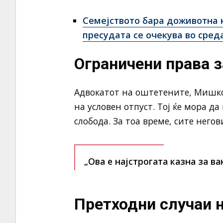
Семејството бара доживотна 
пресудата се очекува во сред
Ограничени права 
Адвокатот на оштетените, Мишко
на условен отпуст. Тој ќе мора д
слобода. За тоа време, сите него
„Ова е најстрогата казна за ва
Претходни случаи 