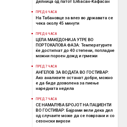
делница од патот Елбасан-Ќафасан
ПРЕД 6 ЧАСА
На Табановце за влез во државата се
чека околу 45 минути
ПРЕД 6 ЧАСА
ЦЕЛА МАКЕДОНИЈА УТРЕ ВО
ПОРТОКАЛОВА ФАЗА: Температурите
ќе достигнат до 40 степени, попладне
можни пороен дожд и грмежи
ПРЕД 7 ЧАСА
АНГЕЛОВ ЗА ВОДАТА ВО ГОСТИВАР:
Ако анализите останат добри, можно
е да биде дозволена за пиење
наредната недела
ПРЕД 7 ЧАСА
СЕ НАМАЛУВА БРОЈОТ НА ПАЦИЕНТИ
ВО ГОСТИВАР: Бајрами вели дека дел
од случаите може да се поврзани и со
сезонски вирози