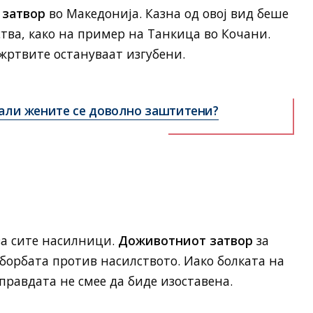
 затвор
во Македонија. Казна од овој вид беше
ства, како на пример на Танкица во Кочани.
жртвите остануваат изгубени.
али жените се доволно заштитени?
за сите насилници.
Доживотниот затвор
за
 борбата против насилството. Иако болката на
правдата не смее да биде изоставена.