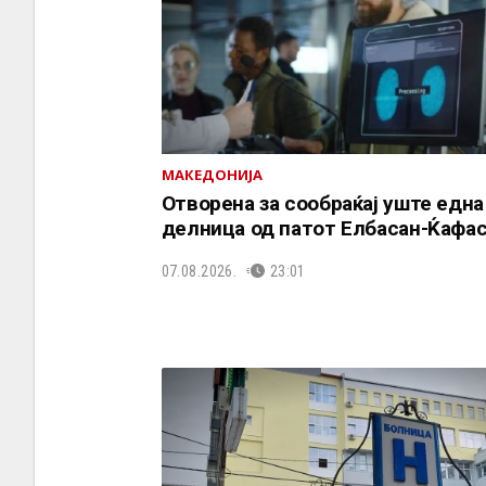
МАКЕДОНИЈА
Отворена за сообраќај уште една
делница од патот Елбасан-Ќафа
07.08.2026.
23:01