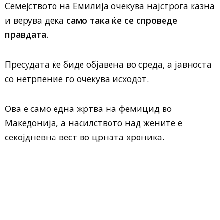
Семејството на Емилија очекува најстрога казна
и верува дека
само така ќе се спроведе
правдата
.
Пресудата ќе биде објавена во среда, а јавноста
со нетрпение го очекува исходот.
Ова е само една жртва на фемицид во
Македонија, а насилството над жените е
секојдневна вест во црната хроника.