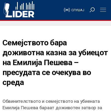
СЛУШАЈ
Семејството бара
доживотна казна за убиецот
на Емилија Пешева –
пресудата се очекува во
среда
Обвинителството и семејството на убиената
Емилија Пешева бараат доживотен затвор за