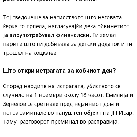
Тој сведочеше за насилството што неговата
ќерка го трпела, нагласувајќи дека обвинетиот
ја злоупотребувал финансиски
. Ги земал
парите што ги добивала за детски додаток и ги
трошел на коцкање.
Што откри истрагата за кобниот ден?
Според наодите на истрагата, убиството се
случило на 1 ноември околу 18 часот. Емилија и
Зејнелов се сретнале пред нејзиниот дом и
потоа заминале во
напуштен објект на ЈП Исар
.
Таму, разговорот преминал во расправија.