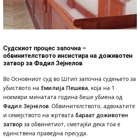
Судскиот процес започна –
обвинителството инсистира на доживотен
затвор за Фадил Зејнелов
Во Основниот суд во Штип започна судењето за
убиството на
Емилија Пешева
, која на 1
ноември минатата година беше убиена од
Фадил Зејнелов
. Обвинителството, адвокатите
и семејството на жртвата
бараат доживотен
затвор
за обвинетиот, сметајќи дека тоа е
единствена праведна пресуда.