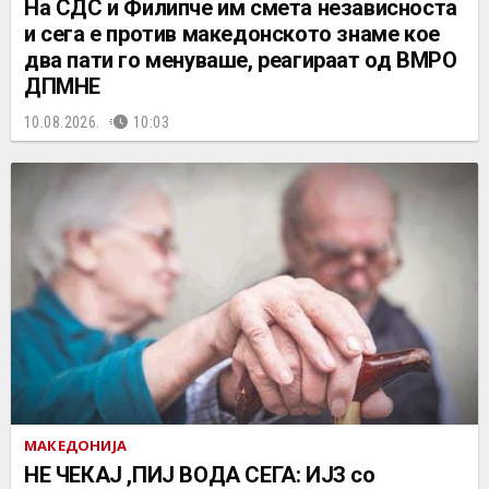
На СДС и Филипче им смета независноста
и сега е против македонското знаме кое
два пати го менуваше, реагираат од ВМРО
ДПМНЕ
10.08.2026.
10:03
МАКЕДОНИЈА
НЕ ЧEКАЈ ,ПИЈ ВОДА СЕГА: ИЈЗ со