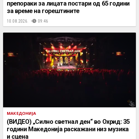
препораки за лицата постари од 65 години
за време на горештините
10.08.2026.
09:46
МАКЕДОНИЈА
(ВИДЕО) „Силно светнал ден“ во Охрид: 35
години Македонија раскажани низ музика
и сцена