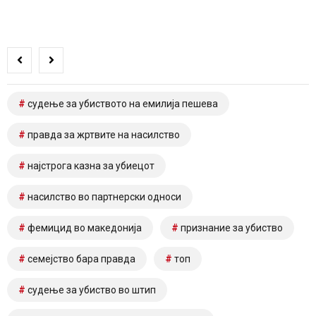
судење за убиството на емилија пешева
правда за жртвите на насилство
најстрога казна за убиецот
насилство во партнерски односи
фемицид во македонија
признание за убиство
семејство бара правда
топ
судење за убиство во штип