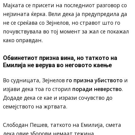
Мајката се присети на последниот разговор со
нејзината ќерка. Вели дека ја предупредила да
не се среќава со Зејнелов, но стравот што го
почувствувала во тој момент за жал се покажал
како оправдан.
Обвинетиот призна вина, но таткото на
Емилија не верува во неговото каење
Во судницата, Зејнелов
го призна убиството
и
изјави дека тоа го сторил
поради неверство
.
Додаде дека се кае и изрази сочувство до
семејството на жртвата.
Слободан Пешев, таткото на Емилија, смета
дека овие зборови немаат тежина.