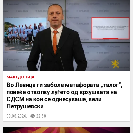
МАКЕДОНИЈА
Во Левица ги заболе метафората „талог“,
повеќе отколку луѓето од врхушката на
СДСМ на кои се однесуваше, вели
Петрушевски
09.08.2026.
22:58