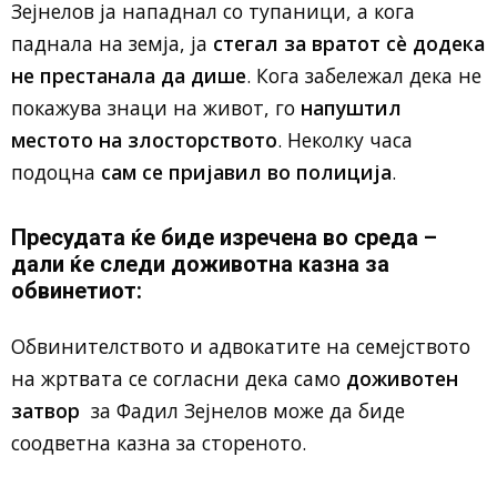
Зејнелов ја нападнал со тупаници, а кога
паднала на земја, ја
стегал за вратот сè додека
не престанала да дише
. Кога забележал дека не
покажува знаци на живот, го
напуштил
местото на злосторството
. Неколку часа
подоцна
сам се пријавил во полиција
.
Пресудата ќе биде изречена во среда –
дали ќе следи доживотна казна за
обвинетиот:
Обвинителството и адвокатите на семејството
на жртвата се согласни дека само
доживотен
затвор
за Фадил Зејнелов може да биде
соодветна казна за стореното.