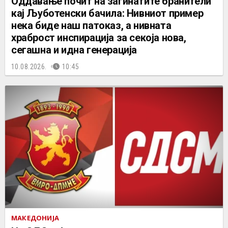
Оддавање почит на загинатите бранители
кај Љуботенски бачила: Нивниот пример
нека биде наш патоказ, а нивната
храброст инспирација за секоја нова,
сегашна и идна генерација
10.08.2026.
10:45
МАКЕДОНИЈА