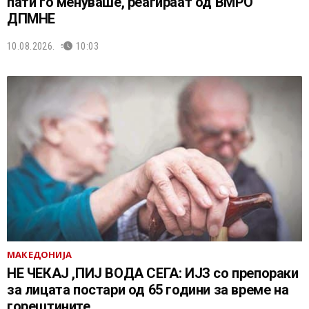
пати го менуваше, реагираат од ВМРО
ДПМНЕ
10.08.2026.
10:03
МАКЕДОНИЈА
НЕ ЧEКАЈ ,ПИЈ ВОДА СЕГА: ИЈЗ со препораки
за лицата постари од 65 години за време на
горештините