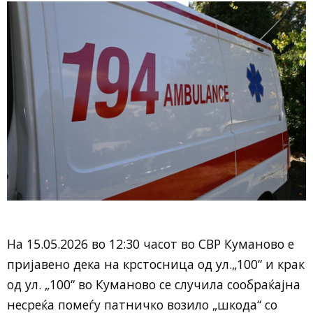
На 15.05.2026 во 12:30 часот во СВР Куманово е
пријавено дека на крстосница од ул.„100“ и крак
од ул. „100“ во Куманово се случила сообраќајна
несреќа помеѓу патничко возило „шкода“ со