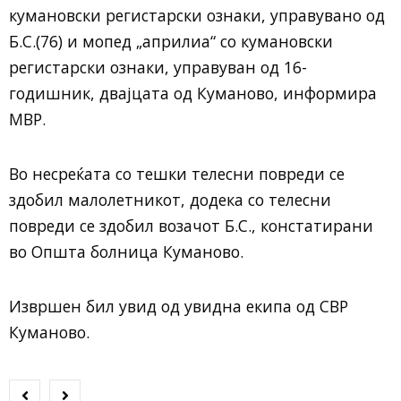
кумановски регистарски ознаки, управувано од
Б.С.(76) и мопед „априлиа“ со кумановски
регистарски ознаки, управуван од 16-
годишник, двајцата од Куманово, информира
МВР.
Во несреќата со тешки телесни повреди се
здобил малолетникот, додека со телесни
повреди се здобил возачот Б.С., констатирани
во Општа болница Кумановo.
Извршен бил увид од увидна екипа од СВР
Куманово.