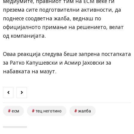
медиумите, правниот тим на ЕСМ веќе ги
презема сите подготвителни активности, да
поднесе соодветна жалба, веднаш по
официјалното примање на решението, велат
од компанијата.
Оваа реакција следува беше запрена постапката
за Ратко Капушевски и Асмир Јаховски за
набавката на мазут.
есм
тец неготино
жалба