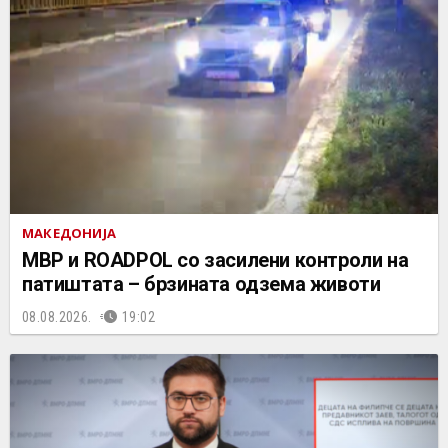
МАКЕДОНИЈА
МВР и ROADPOL со засилени контроли на
патиштата – брзината одзема животи
08.08.2026.
19:02