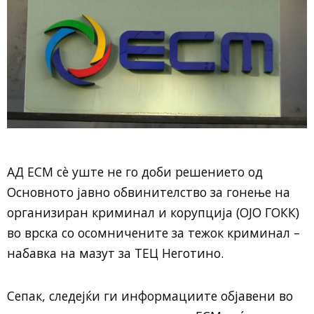
АД ЕСМ сè уште не го доби решението од
Основното јавно обвинителство за гонење на
организиран криминал и корупција (ОЈО ГОКК)
во врска со осомничените за тежок криминал –
набавка на мазут за ТЕЦ Неготино.
Сепак, следејќи ги информациите објавени во