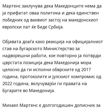
Мартенс заклучува дека Македонците нема да
ја прифатат оваа политика и дека единствен
победник од ваквиот застој на македонскиот
европски пат ќе биде Србија.
Објавата доаѓа како реакција на официјалниот
став на бугарското Министерство за
надворешни работи, кое повторно ја потврди
цврстата позиција дека Македонија мора
целосно да ги исполни обврските од 2017
година, протоколите и јулскиот компромис од
2022 година, вклучувајќи ги правата на
Бугарите во Македонија.
Михаел Мартенс е долгогодишен дописник за