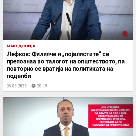
МАКЕДОНИЈА
Лефков: Филипче и „лојалистите“ се
препознаа во талогот на општеството, па
повторно се вратија на политиката на
поделби
05.08.2026.
20:09