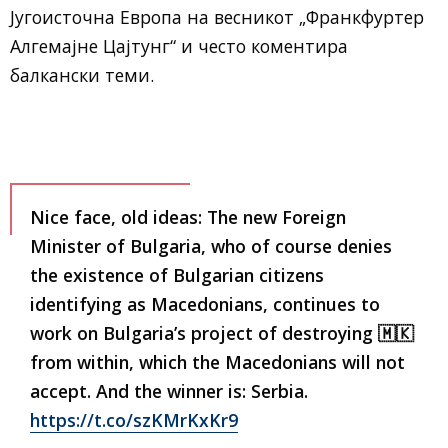
Југоисточна Европа на весникот „Франкфуртер
Алгемајне Цајтунг“ и често коментира
балкански теми.
Nice face, old ideas: The new Foreign
Minister of Bulgaria, who of course denies
the existence of Bulgarian citizens
identifying as Macedonians, continues to
work on Bulgaria’s project of destroying 🇲🇰
from within, which the Macedonians will not
accept. And the winner is: Serbia.
https://t.co/szKMrKxKr9