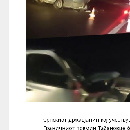
Српскиот државјанин кој учеству
Граничниот премин Табановце ќе 