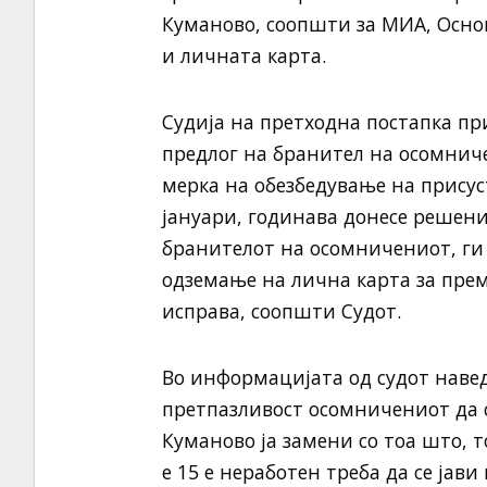
Куманово, соопшти за МИА, Осно
и личната карта.
Судија на претходна постапка пр
предлог на бранител на осомничен
мерка на обезбедување на присус
јануари, годинава донесе решени
бранителот на осомничениот, ги
одземање на лична карта за пре
исправа, соопшти Судот.
Во информацијата од судот навед
претпазливост осомничениот да се
Куманово ја замени со тоа што, тој
е 15 е неработен треба да се јав