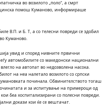
опатничка во возилото „поло“, а смрт
ицинска помош Куманово, информираше
ле В.П. и Б. Т, а со телесни повреди се здобил
 во Куманово.
шија увид и според нивните првични
 меѓу автомобилите со македонски национални
 влегло на автопат во недозволена насока.
билот на неа налетало возилото со српски
 кумановката починала. Обвинителството тогаш
 починатата и за испитување на примероци од
 кои беа хоспитализирани со полесни повреди.
ални докази кои ќе се вештачат.