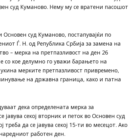
вен суд Куманово. Нему му се вратени пасошот
и Основен суд Куманово, постапувајќи по
иот Ѓ. Н. од Република Србија за замена на
тво – мерка на претпазливост на ден 26
е со кое делумно го уважи барањето на
 укина мерките претпазливост привремено,
минување на државна граница, како и патна
уваат дека определената мерка за
 јавува секој вторник и петок во Основен суд
 треба да се јавува секој 15-ти во месецот. Ако
и наредниот работен ден.