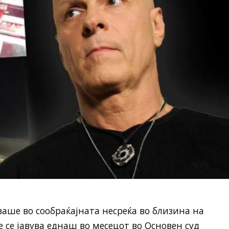
ваше во сообраќајната несреќа во близина на
се јавува еднаш во месецот во Основен суд