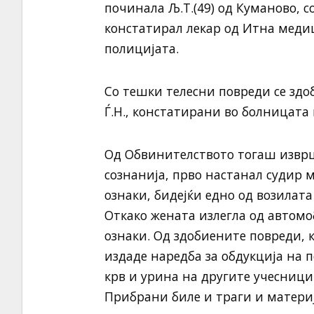
починала Љ.Т.(49) од Куманово, с
констатирал лекар од Итна мед
полицијата.
Со тешки телесни повреди се здоби
Ѓ.Н., констатирани во болницата
Од Обвинителството тогаш извр
сознанија, прво настанал судир
ознаки, бидејќи едно од возилата
Откако жената излегла од автомо
ознаки. Од здобиените повреди,
издаде наредба за обдукција на
крв и урина на другите учесници
Прибрани биле и траги и материј