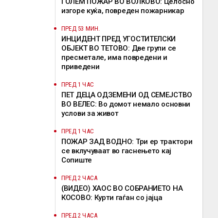
ГОЛЕМ ПОЖАР ВО ВОЛКОВО: Целосно
изгоре куќа, повреден пожарникар
ПРЕД 53 МИН.
ИНЦИДЕНТ ПРЕД УГОСТИТЕЛСКИ
ОБЈЕКТ ВО ТЕТОВО: Две групи се
пресметале, има повредени и
приведени
ПРЕД 1 ЧАС
ПЕТ ДЕЦА ОДЗЕМЕНИ ОД СЕМЕЈСТВО
ВО ВЕЛЕС: Во домот немало основни
услови за живот
ПРЕД 1 ЧАС
ПОЖАР ЗАД ВОДНО: Три ер трактори
се вклучуваат во гаснењето кај
Сопиште
ПРЕД 2 ЧАСА
(ВИДЕО) ХАОС ВО СОБРАНИЕТО НА
КОСОВО: Курти гаѓан со јајца
ПРЕД 2 ЧАСА