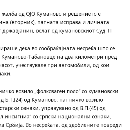
жалба од ОЈО Куманово и решението е
дина (вторник), патната исправа и личната
т државјанин, велат од кумановскиот Суд. П
раше дека во сообраќајната несреќа што се
т Куманово-Табановце на два километри пред
часот, учествувале три автомобили, од кои
наки.
ничко возило „фолксваген поло“ со кумановски
д Б.Т.(24) од Куманово, патничко возило
старски ознаки, управувано од В.П.(45) од
л инсигниа“ со српски национални ознаки,
ика Србија. Во несреќата, од здобиените повреди