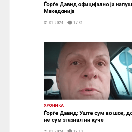
Ѓорѓе Давид официјално ја напу
Македонија
31.01.2024.
17:31
ХРОНИКА
Ѓорѓе Давид: Уште сум во шок, д
не сум згазнал ни куче
21.01.2024.
19:10