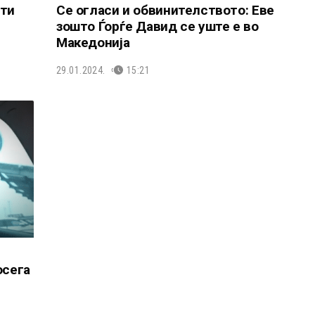
шти
Се огласи и обвинителството: Еве
зошто Ѓорѓе Давид се уште е во
Македонија
29.01.2024.
15:21
осега