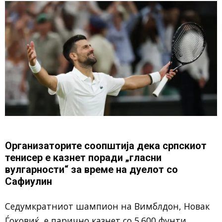
Организаторите соопштија дека српскиот
тенисер е казнет поради „гласни
вулгарности“ за време на дуелот со
Сафиулин
Седумкратниот шампион на Вимблдон, Новак
Ѓоковиќ, е парично казнет со 5.600 фунти