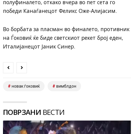
полуфиналето, откако вчера во пет сета го
победи Канаѓанецот Феликс Оже-Алијасим.
Во борбата за пласман во финалето, противник
на Ѓоковиќ ќе биде светскиот рекет број еден,
Италијанецот Јаник Синер.
новак ѓоковиќ
вимблдон
ПОВРЗАНИ
ВЕСТИ