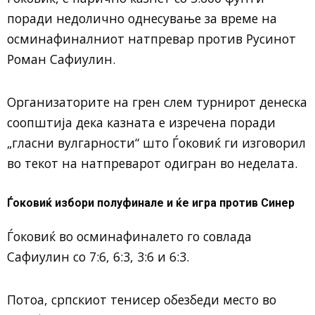
поради недолично однесување за време на
осминафиналниот натпревар против Русинот
Роман Сафиулин.
Организаторите на грен слем турнирот денеска
соопштија дека казната е изречена поради
„гласни вулгарности“ што Ѓоковиќ ги изговорил
во текот на натпреварот одигран во неделата.
Ѓоковиќ избори полуфинале и ќе игра против Синер
Ѓоковиќ во осминафиналето го совлада
Сафиулин со 7:6, 6:3, 3:6 и 6:3.
Потоа, српскиот тенисер обезбеди место во