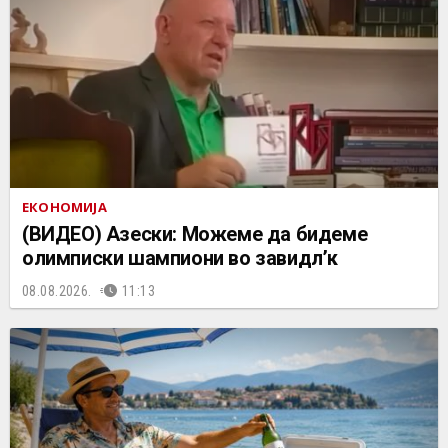
ЕКОНОМИЈА
(ВИДЕО) Азески: Можеме да бидеме
олимписки шампиони во завидл’к
08.08.2026.
11:13