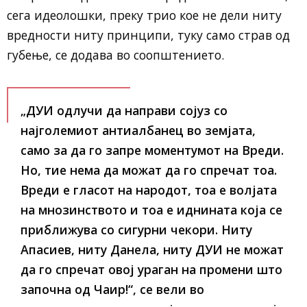
сега идеолошки, преку трио кое не дели ниту
вредности ниту принципи, туку само страв од
губење, се додава во соопштението.
„ДУИ одлучи да направи сојуз со
најголемиот антиалбанец во земјата,
само за да го запре моментумот на Вреди.
Но, тие нема да можат да го спречат тоа.
Вреди е гласот на народот, тоа е волјата
на мнозинството и тоа е иднината која се
приближува со сигурни чекори. Ниту
Апасиев, ниту Данела, ниту ДУИ не можат
да го спречат овој ураган на промени што
започна од Чаир!“, се вели во