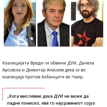
Коалицијата Вреди ги обвини ДУИ, Данела
Арсовска и Димитар Апасиев дека се во
коалиција против Албанците во Чаир.
„Кога мислевме дека ДУИ не може да
падне пониско, еве го најсрамниот сојуз