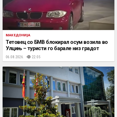
МАКЕДОНИЈА
Тетовец со БМВ блокирал осум возила во
Улцињ – туристи го барале низ градот
06.08.2026.
22:05