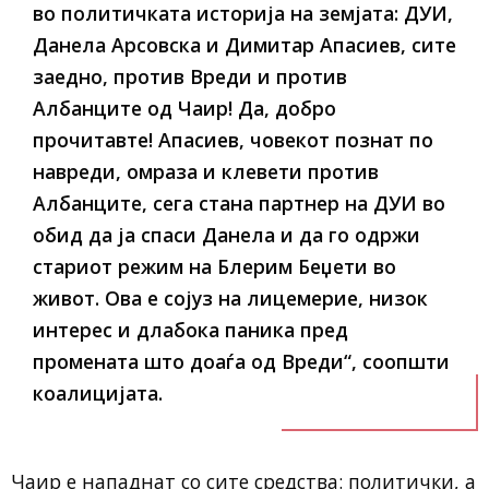
во политичката историја на земјата: ДУИ,
Данела Арсовска и Димитар Апасиев, сите
заедно, против Вреди и против
Албанците од Чаир! Да, добро
прочитавте! Апасиев, човекот познат по
навреди, омраза и клевети против
Албанците, сега стана партнер на ДУИ во
обид да ја спаси Данела и да го одржи
стариот режим на Блерим Беџети во
живот. Ова е сојуз на лицемерие, низок
интерес и длабока паника пред
промената што доаѓа од Вреди“, соопшти
коалицијата.
Чаир е нападнат со сите средства: политички, а