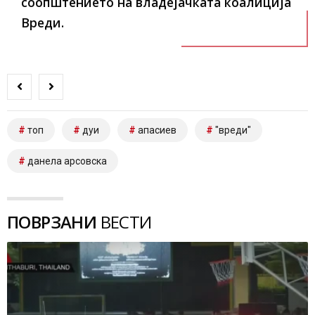
соопштението на владејачката коалиција
Вреди.
топ
дуи
апасиев
"вреди"
данела арсовска
ПОВРЗАНИ
ВЕСТИ