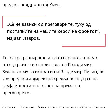
предлог поддржан од Киев.
„Сè не зависи од преговорите, туку од
постапките на нашите херои на фронтот“,
изјави Лавров.
Тој остро реагираше и на отвореното писмо
што украинскиот претседател Володимир
Зеленски му го испрати на Владимир Путин, во
кое предложи директна средба во неутрална
земја и прекин на огнот за време на
преговорите.
Според Лавров, фактот што писмото било јавно