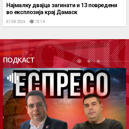
Најмалку двајца загинати и 13 повредени
во експлозија крај Дамаск
07.08.2026.
10:14
ПОДК
ПОДКАСТ
АСТ