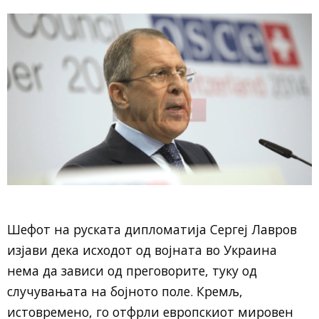
Шефот на руската дипломатија Сергеј Лавров
изјави дека исходот од војната во Украина
нема да зависи од преговорите, туку од
случувањата на бојното поле. Кремљ,
истовремено, го отфрли европскиот мировен