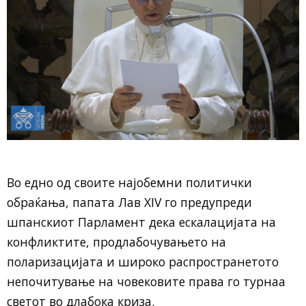
Во едно од своите најобемни политички
обраќања, папата Лав XIV го предупреди
шпанскиот Парламент дека ескалацијата на
конфликтите, продлабочувањето на
поларизацијата и широко распространетото
непочитување на човековите права го турнаа
светот во длабока криза.