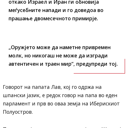
откако Израел и Иран ги обновија
меѓусебните напади и го доведоа во
прашање двомесечното примирје.
„Оружјето може да наметне привремен
молк, но никогаш не може да изгради
автентичен и траен мир“, предупреди тој.
Говорот на папата Лав, кој го одржа на
шпански јазик, е редок говор на папа во еден
парламент и прв во оваа земја на Иберискиот
Полуостров.