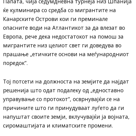
Папата, чија седумдневна турнеја низ Шпанија
ќе кулминира со средба со мигрантите на
Канарските Острови кои ги преминале
опасните води на Атлантикот за да влезат во
Европа, рече дека недостатокот на помош за
мигрантите низ целиот свет ги доведува во
прашање „етичките основи на меѓународниот
поредок“.
Тој потсети на должноста на земјите да најдат
решенија што одат подалеку од „едноставно
управување со протокот“, осврнувајќи се на
причините што ги принудуваат луѓето да ги
напуштат своите земји, вклучувајќи ја војната,
сиромаштијата и климатските промени.