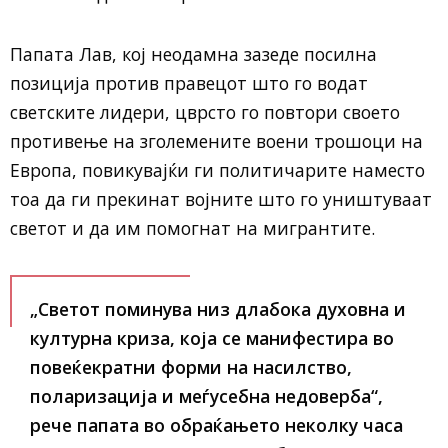
Папата Лав, кој неодамна зазеде посилна
позиција против правецот што го водат
светските лидери, цврсто го повтори своето
противење на зголемените воени трошоци на
Европа, повикувајќи ги политичарите наместо
тоа да ги прекинат војните што го уништуваат
светот и да им помогнат на мигрантите.
„Светот поминува низ длабока духовна и
културна криза, која се манифестира во
повеќекратни форми на насилство,
поларизација и меѓусебна недоверба“,
рече папата во обраќањето неколку часа