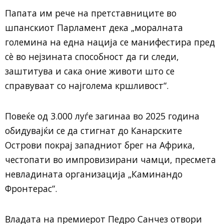
Папата им рече на претставниците во
шпанскиот Парламент дека „моралната
големина на една нација се манифестира пред
сè во нејзината способност да ги следи,
заштитува и сака оние животи што се
справуваат со најголема кршливост“.
Повеќе од 3.000 луѓе загинаа во 2025 година
обидувајќи се да стигнат до Канарските
Острови покрај западниот брег на Африка,
честопати во импровизирани чамци, пресмета
невладината организација „Каминандо
Фронтерас“.
Владата на премиерот Педро Санчез отвори