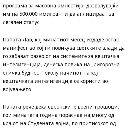
програма за масовна амнестија, дозволувајќи
им на 500.000 имигранти да аплицираат за
легален статус.
Папата Лав, кој минатиот месец издаде остар
манифест во кој ги повикува светските влади да
го забават развојот на системите за вештачка
интелигенција, денеска повика на „ригорозна
етичка будност“ околу начинот на кој
вештачката интелигенција се користи во
војувањето.
Папата рече дека европските воени трошоци,
кои минатата година пораснаа најмногу од
крајот на Студената војна, по притисокот од