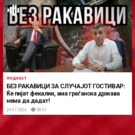
ПОДКАСТ
БЕЗ РАКАВИЦИ ЗА СЛУЧАЈОТ ГОСТИВАР:
Ќе пијат фекалии, ама граѓанска држава
нема да дадат!
24.07.2026.
08:51