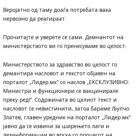
Веројатно од таму доаѓа потребата вака
нервозно да реагираат.
Прочитајте и уверете се сами. Демнантот на
министерството ви го пренесуваме во целост:
Министерството за здравство во целост го
демантира насловот и текстот објавен на
порталот „Лидер.мк“ со наслов „ЕКСКЛУЗИВНО:
Министри и функционери се вакцинирале
преку ред!“. Содржината во целиот текст и
насловот се невистинити, затоа бараме Љупчо
Златев, главен уредник на порталот „Лидер.мк“
јавно да се извини за ширењето лаги и
дезинформации во врска со процесот на