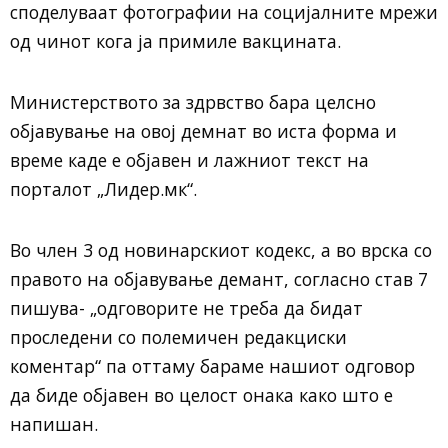
споделуваат фотографии на социјалните мрежи
од чинот кога ја примиле вакцината.
Министерството за здрвство бара целсно
објавување на овој демнат во иста форма и
време каде е објавен и лажниот текст на
порталот „Лидер.мк“.
Во член 3 од новинарскиот кодекс, а во врска со
правото на објавување демант, согласно став 7
пишува- „одговорите не треба да бидат
проследени со полемичен редакциски
коментар“ па оттаму бараме нашиот одговор
да биде објавен во целост онака како што е
напишан.