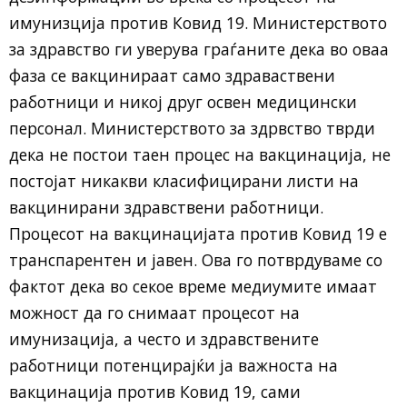
имунизција против Ковид 19. Министерството
за здравство ги уверува граѓаните дека во оваа
фаза се вакцинираат само здраваствени
работници и никој друг освен медицински
персонал. Министерството за здрвство тврди
дека не постои таен процес на вакцинација, не
постојат никакви класифицирани листи на
вакцинирани здравствени работници.
Процесот на вакцинацијата против Ковид 19 е
транспарентен и јавен. Ова го потврдуваме со
фактот дека во секое време медиумите имаат
можност да го снимаат процесот на
имунизација, а често и здравствените
работници потенцирајќи ја важноста на
вакцинација против Ковид 19, сами