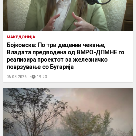
МАКЕДОНИЈА
Бојковска: По три децении чекање,
Владата предводена од ВМРО-ДПМНЕ го
реализира проектот за железничко
поврзување со Бугарија
06.08.2026.
19:23