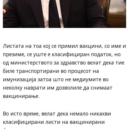
Листата на тоа кој се примил вакцини, со име и
презиме, се уште е класифициран податок, но
од министерството за здравство велат дека тие
биле транспортирани во процесот на
имунизација затоа што не медиумите во
неколку наврати им дозволиле да снимаат
вакцинирање.
Во исто време, велат дека немало никакви
класифицирани листи на вакцинирани