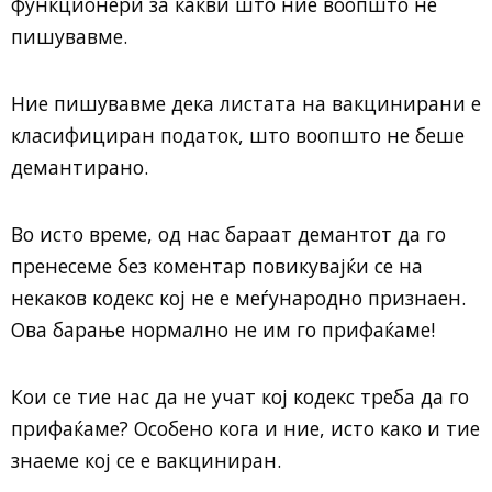
функционери за какви што ние воопшто не
пишувавме.
Ние пишувавме дека листата на вакцинирани е
класифициран податок, што воопшто не беше
демантирано.
Во исто време, од нас бараат демантот да го
пренесеме без коментар повикувајќи се на
некаков кодекс кој не е меѓународно признаен.
Ова барање нормално не им го прифаќаме!
Кои се тие нас да не учат кој кодекс треба да го
прифаќаме? Особено кога и ние, исто како и тие
знаеме кој се е вакциниран.