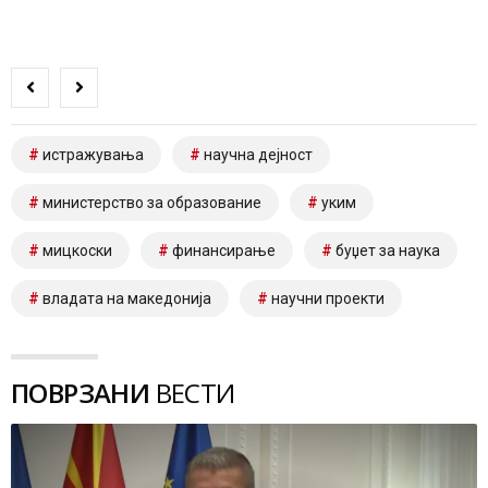
истражувања
научна дејност
министерство за образование
уким
мицкоски
финансирање
буџет за наука
владата на македонија
научни проекти
ПОВРЗАНИ
ВЕСТИ