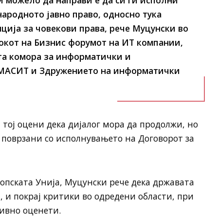
и можело да направи е да си ги исполни
народното јавно право, односно тука
ција за човекови права, рече Муцунски во
окот на Бизнис форумот на ИТ компании,
та комора за информатички и
 МАСИТ и Здружението на информатички
, тој оцени дека дијалог мора да продолжи, но
 поврзани со исполнувањето на Договорот за
опската Унија, Муцунски рече дека државата
 и покрај критики во одредени области, при
ивно оценети.