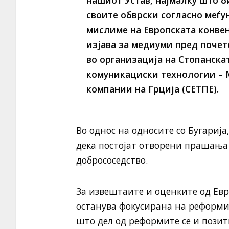
нашиот Устав, најмалку што б
своите обврски согласно меѓу
мислиме на Европската конвен
изјава за медиуми пред почет
во организација на Стопанска
комуникациски технологии –
компании на Грција (СЕТПЕ).
Во однос на односите со Бугарија
дека постојат отворени прашања
добрососедство.
За извештаите и оценките од Евр
останува фокусирана на реформи,
што дел од реформите се и позит