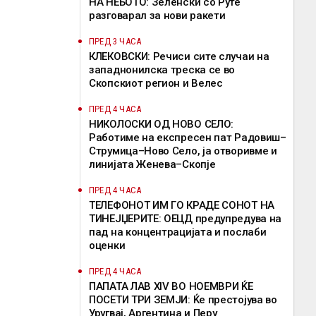
НА НЕБОТО: Зеленски со Руте
разговарал за нови ракети
ПРЕД 3 ЧАСА
КЛЕКОВСКИ: Речиси сите случаи на
западнонилска треска се во
Скопскиот регион и Велес
ПРЕД 4 ЧАСА
НИКОЛОСКИ ОД НОВО СЕЛО:
Работиме на експресен пат Радовиш–
Струмица–Ново Село, ја отворивме и
линијата Женева–Скопје
ПРЕД 4 ЧАСА
ТЕЛЕФОНОТ ИМ ГО КРАДЕ СОНОТ НА
ТИНЕЈЏЕРИТЕ: ОЕЦД предупредува на
пад на концентрацијата и послаби
оценки
ПРЕД 4 ЧАСА
ПАПАТА ЛАВ XIV ВО НОЕМВРИ ЌЕ
ПОСЕТИ ТРИ ЗЕМЈИ: Ќе престојува во
Уругвај, Аргентина и Перу