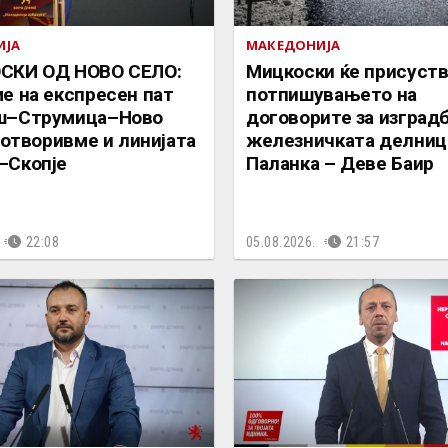
ИЈА
МАКЕДОНИЈА
СКИ ОД НОВО СЕЛО:
Мицкоски ќе присуств
е на експресен пат
потпишувањето на
ш–Струмица–Ново
договорите за изградб
а отворивме и линијата
железничката делниц
–Скопје
Паланка – Деве Баир
22:08
05.08.2026.
21:57