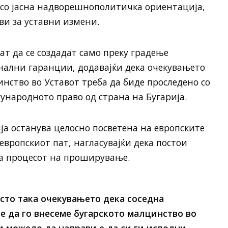
 со јасна надворешнополитичка ориентација,
ви за уставни измени.
ат да се создадат само преку градење
нални гаранции, додавајќи дека очекувањето
инство во Уставот треба да биде проследено со
ународното право од страна на Бугарија.
а останува целосно посветена на европските
вропскиот пат, нагласувајќи дека постои
на процесот на проширување.
исто така очекувањето дека соседна
ие да го внесеме бугарското малцинство во