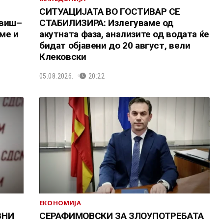
СИТУАЦИЈАТА ВО ГОСТИВАР СЕ
овиш–
СТАБИЛИЗИРА: Излегуваме од
ме и
акутната фаза, анализите од водата ќе
бидат објавени до 20 август, вели
Клековски
05.08.2026.
20:22
ЕКОНОМИЈА
ВНИ
СЕРАФИМОВСКИ ЗА ЗЛОУПОТРЕБАТА