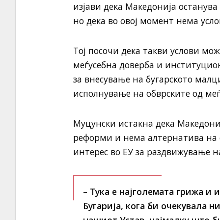
изјави дека Македонија останува
но дека во овој момент нема усло
Тој посочи дека такви услови мож
меѓусебна доверба и институцио
за внесување на бугарското малц
исполнување на обврските од меѓ
Муцунски истакна дека Македониј
реформи и нема алтернатива на е
интерес во ЕУ за раздвижување 
– Тука е најголемата грижа и 
Бугарија, кога би очекувала н