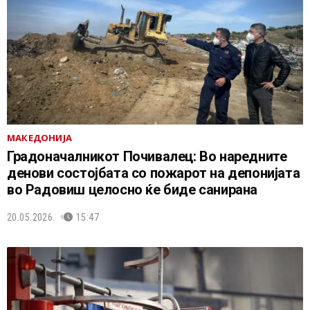
МАКЕДОНИЈА
Градоначалникот Почивалец: Во наредните
денови состојбата со пожарот на депонијата
во Радовиш целосно ќе биде санирана
20.05.2026.
15:47