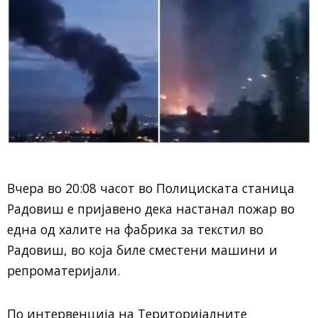
Вчера во 20:08 часот во Полициската станица
Радовиш е пријавено дека настанал пожар во
една од халите на фабрика за текстил во
Радовиш, во која биле сместени машини и
репроматеријали.
По интервенција на Територијалните