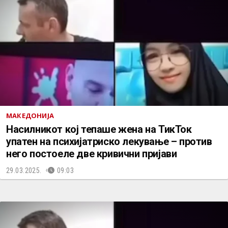
МАКЕДОНИЈА
Насилникот кој тепаше жена на ТикТок
упатен на психијатриско лекување – против
него постоеле две кривични пријави
29.03.2025.
09:03