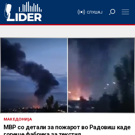
СЛУШАЈ
МАКЕДОНИЈА
МВР со детали за пожарот во Радовиш каде
гореше фабрика за текстил