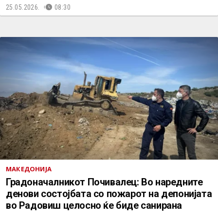
25.05.2026.
08:30
МАКЕДОНИЈА
Градоначалникот Почивалец: Во наредните
денови состојбата со пожарот на депонијата
во Радовиш целосно ќе биде санирана