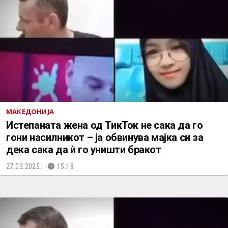
МАКЕДОНИЈА
Истепаната жена од ТикТок не сака да го
гони насилникот – ја обвинува мајка си за
дека сака да ѝ го уништи бракот
27.03.2025.
15:18