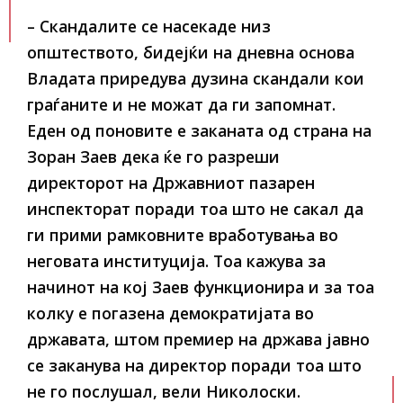
– Скандалите се насекаде низ
општеството, бидејќи на дневна основа
Владата приредува дузина скандали кои
граѓаните и не можат да ги запомнат.
Еден од поновите е заканата од страна на
Зоран Заев дека ќе го разреши
директорот на Државниот пазарен
инспекторат поради тоа што не сакал да
ги прими рамковните вработувања во
неговата институција. Тоа кажува за
начинот на кој Заев функционира и за тоа
колку е погазена демократијата во
државата, штом премиер на држава јавно
се заканува на директор поради тоа што
не го послушал, вели Николоски.