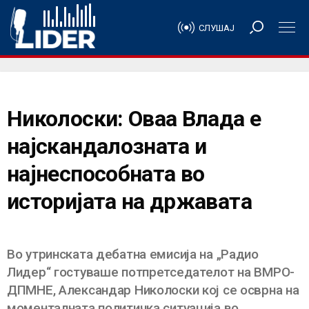
СЛУШАЈ
Николоски: Оваа Влада е
најскандалозната и
најнеспособната во
историјата на државата
Во утринската дебатна емисија на „Радио
Лидер“ гостуваше потпретседателот на ВМРО-
ДПМНЕ, Александар Николоски кој се осврна на
моменталната политичка ситуација во