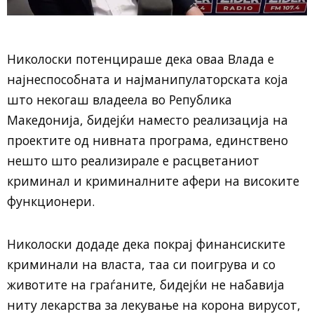
Николоски потенцираше дека оваа Влада е
најнеспособната и најманипулаторската која
што некогаш владеела во Република
Македонија, бидејќи наместо реализација на
проектите од нивната програма, единствено
нешто што реализирале е расцветаниот
криминал и криминалните афери на високите
функционери.
Николоски додаде дека покрај финансиските
криминали на власта, таа си поигрува и со
животите на граѓаните, бидејќи не набавија
ниту лекарства за лекување на корона вирусот,