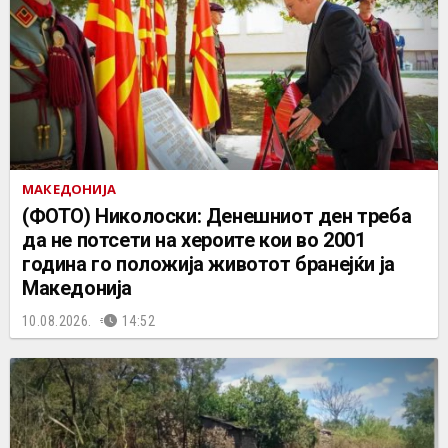
МАКЕДОНИЈА
(ФОТО) Николоски: Денешниот ден треба
да не потсети на хероите кои во 2001
година го положија животот бранејќи ја
Македонија
10.08.2026.
14:52