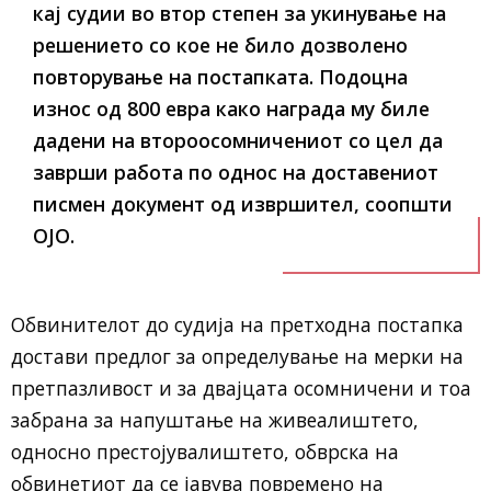
кај судии во втор степен за укинување на
решението со кое не било дозволено
повторување на постапката. Подоцна
износ од 800 евра како награда му биле
дадени на второосомничениот со цел да
заврши работа по однос на доставениот
писмен документ од извршител, соопшти
ОЈО.
Обвинителот до судија на претходна постапка
достави предлог за определување на мерки на
претпазливост и за двајцата осомничени и тоа
забрана за напуштање на живеалиштето,
односно престојувалиштето, обврска на
обвинетиот да се јавува повремено на