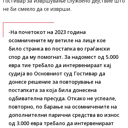
Гостивар за извршување службено дејствие што
не би смеело да се изврши.
-На почетокот на 2023 година
осомничените му ветиле на лице кое
било странка во постапка во граѓански
спор да му помогнат. За надомест од 5.000
евра тие требало да интервенираат кај
судија во Основниот суд Гостивар да
донесе решение за повторување на
постапката за која била донесена
одбивателна пресуда. Откако не успеале,
повторно, по барање на осомничените на
дополнителни парични средства во износ
од 3.000 евра требало да интервенираат