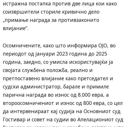
истражна постапка против две лица кои како
соизвршители сториле кривично дело
„примање награда за противзаконито
влијание“.
Осомничените, како што информира ОЈО, во
периодот од јануари 2023 година до 2025
година, заедно, со умисла искористувајќи ја
својата службена положба, реално и
претпоставено влијание како претседател и
судски администратор, барале и примиле
парична награда во износ од 8.000 евра, а
второосомничениот и износ од 800 евра, со цел
да интервенираат кај судија на Основниот суд
Гостивар и совет на судии во Апелациониот суд