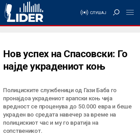
СЛУШАЈ
Нов успех на Спасовски: Го
најде украдениот коњ
Полициските службеници од Гази Баба го
пронајдоа украдениот арапски коњ чија
вредност се проценува до 50.000 евра и беше
украден во средата навечер за време на
полицискиот час и му го вратија на
сопственикот.