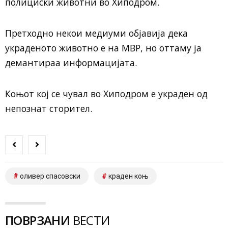
полициски животни во Хиподром.
Претходно некои медиуми објавија дека
украденото животно е на МВР, но оттаму ја
демантираа информацијата.
Коњот кој се чувал во Хиподром е украден од
непознат сторител.
оливер спасовски
краден коњ
ПОВРЗАНИ
ВЕСТИ