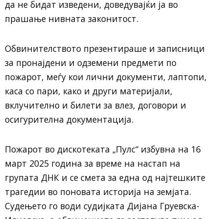
да не бидат изведени, доведувајќи ја во
прашање нивната законитост.
Обвинителството презентираше и записници
за пронајдени и одземени предмети по
пожарот, меѓу кои лични документи, лаптопи,
каса со пари, како и други материјали,
вклучително и билети за влез, договори и
осигурителна документација.
Пожарот во дискотеката „Пулс“ избувна на 16
март 2025 година за време на настап на
групата ДНК и се смета за една од најтешките
трагедии во поновата историја на земјата.
Судењето го води судијката Дијана Груевска-