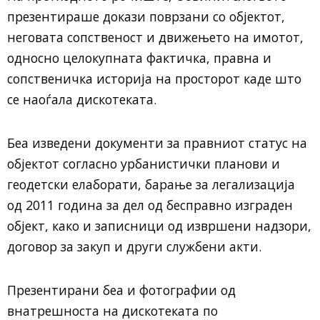
презентираше докази поврзани со објектот,
неговата сопственост и движењето на имотот,
односно целокупната фактичка, правна и
сопственичка историја на просторот каде што
се наоѓала дискотеката.
Беа изведени документи за правниот статус на
објектот согласно урбанистички планови и
геодетски елаборати, барање за легализација
од 2011 година за дел од бесправно изграден
објект, како и записници од извршени надзори,
договор за закуп и други службени акти.
Презентирани беа и фотографии од
внатрешноста на дискотеката по