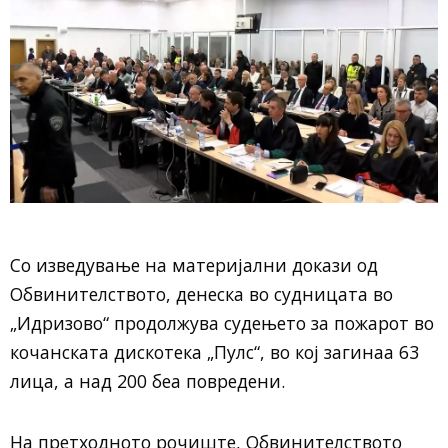
Со изведување на материјални докази од
Обвинителството, денеска во судницата во
„Идризово“ продолжува судењето за пожарот во
кочанската дискотека „Пулс“, во кој загинаа 63
лица, а над 200 беа повредени.
На претходното рочиште, Обвинителството