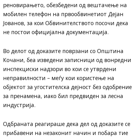
реновирањето, обезбедени од вештачење на
мобилен телефон на првообвинетиот Дејан
Јованов, за кои Обвинителството посочи дека
не постои официјална документација.
Во делот од доказите поврзани со Општина
Кочани, беа изведени записници од вонредни
инспекциски надзори во кои се утврдени
неправилности – меѓу кои користење на
објектот за угостителска дејност без одобрение
за пренамена, иако бил предвиден за лесна
индустрија.
Одбраната реагираше дека дел од доказите се
прибавени на незаконит начин и побара тие