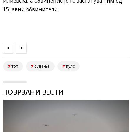
Илиевска, а обвинението го застапува тим од
15 јавни обвинители.
топ
судење
пулс
ПОВРЗАНИ
ВЕСТИ