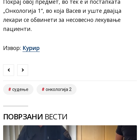
Покрај овој предмет, во тек е и постапката
„Онкологија 1“, во која Васев и уште двајца
лекари се обвинети за несовесно лекување
пациенти.
Извор:
Курир
судење
онкологија 2
ПОВРЗАНИ
ВЕСТИ