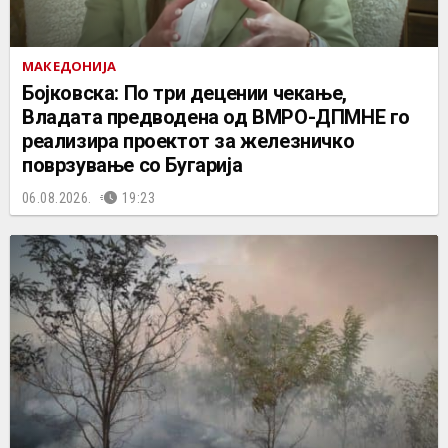
МАКЕДОНИЈА
Бојковска: По три децении чекање,
Владата предводена од ВМРО-ДПМНЕ го
реализира проектот за железничко
поврзување со Бугарија
06.08.2026.
19:23