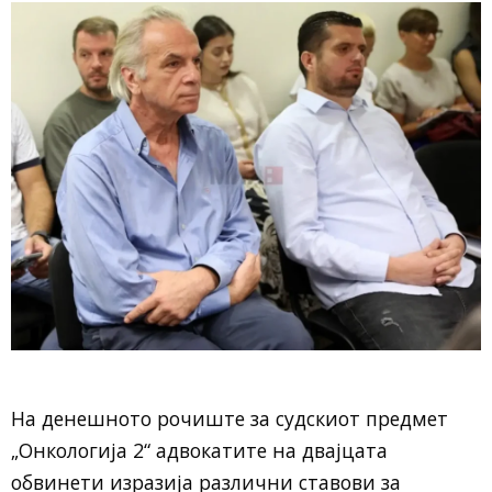
На денешното рочиште за судскиот предмет
„Онкологија 2“ адвокатите на двајцата
обвинети изразија различни ставови за