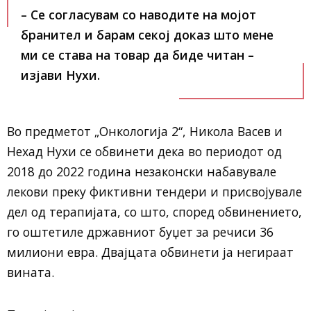
– Се согласувам со наводите на мојот
бранител и барам секој доказ што мене
ми се става на товар да биде читан –
изјави Нухи.
Во предметот „Онкологија 2“, Никола Васев и
Нехад Нухи се обвинети дека во периодот од
2018 до 2022 година незаконски набавувале
лекови преку фиктивни тендери и присвојувале
дел од терапијата, со што, според обвинението,
го оштетиле државниот буџет за речиси 36
милиони евра. Двајцата обвинети ја негираат
вината.