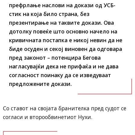
префрлање наслови на докази од УСБ-
стик на која било страна, без
презентирање на таквите докази. Ова
дотолку повеќе што основно начело на
кривичната постапка е никој невин да не
биде осуден и секој виновен да одговара
пред законот – потенцира Бегова
нагласувајќи дека не прифаќа и не дава
согласност поинаку да се изведуваат
предложените докази.
Со ставот на својата бранителка пред судот се
согласи и второобвинетиот Нухи.