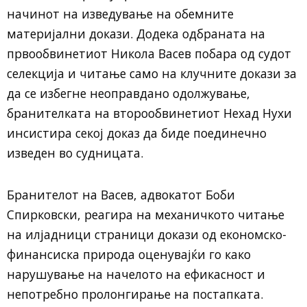
начинот на изведување на обемните
материјални докази. Додека одбраната на
првообвинетиот Никола Васев побара од судот
селекција и читање само на клучните докази за
да се избегне неоправдано одолжување,
бранителката на второобвинетиот Нехад Нухи
инсистира секој доказ да биде поединечно
изведен во судницата.
Бранителот на Васев, адвокатот Боби
Спирковски, реагира на механичкото читање
на илјадници страници докази од економско-
финансиска природа оценувајќи го како
нарушување на начелото на ефикасност и
непотребно пролонгирање на постапката.