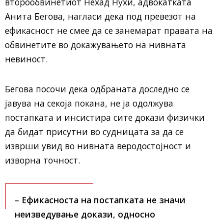
второобвинетиот Нехад Нухи, адвокатката
Анита Бегова, нагласи дека под превезот на
ефикасност не смее да се занемарат правата на
обвинетите во докажувањето на нивната
невиност.
Бегова посочи дека одбраната доследно се
јавува на секоја покана, не ја одолжува
постапката и инсистира сите докази физички
да бидат присутни во судницата за да се
изврши увид во нивната веродостојност и
изворна точност.
– Ефикасноста на постапката не значи
неизведување докази, односно