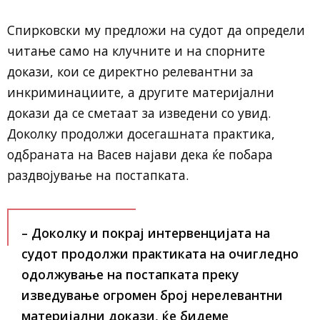
Спирковски му предложи на судот да определи
читање само на клучните и на спорните
докази, кои се директно релевантни за
инкриминациите, а другите материјални
докази да се сметаат за изведени со увид.
Доколку продолжи досегашната практика,
одбраната на Васев најави дека ќе побара
раздвојување на постапката.
– Доколку и покрај интервенцијата на
судот продолжи практиката на очигледно
одолжување на постапката преку
изведување огромен број нерелевантни
материјални докази, ќе бидеме