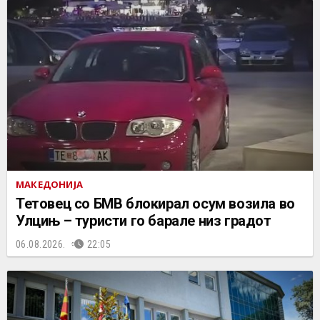
МАКЕДОНИЈА
Тетовец со БМВ блокирал осум возила во
Улцињ – туристи го барале низ градот
06.08.2026.
22:05