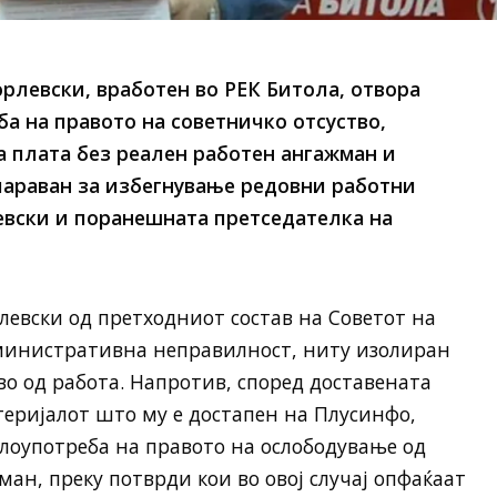
орлевски, вработен во РЕК Битола, отвора
а на правото на советничко отсуство,
 плата без реален работен ангажман и
параван за избегнување редовни работни
евски и поранешната претседателка на
левски од претходниот состав на Советот на
министративна неправилност, ниту изолиран
во од работа. Напротив, според доставената
еријалот што му е достапен на Плусинфо,
злоупотреба на правото на ослободување од
ан, преку потврди кои во овој случај опфаќаат