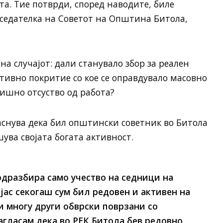
та. Тие потврди, според наводите, биле
едателка на Советот на Општина Битола,
а случајот: дали станувало збор за реален
тивно покритие со кое се оправдувало масовно
ишно отсуство од работа?
аснува дека бил општински советник во Битола
ува својата богата активност.
одразбира само учество на седници на
јас секогаш сум бил редовен и активен на
и многу други обврски поврзани со
нагласам дека во РЕК Битола бев редовно