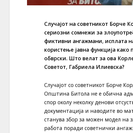
Случајот на советникот Борче К
сериозни сомнежи за злоупотреб
фиктивни ангажмани, исплата на
користење јавна функција како 
обврски. Што велат за ова Корл
Советот, Габриела Илиевска?
Случајот со советникот Борче Кор
Општина Битола не е обична ад
спор околу неколку денови отсуст
документација и наводите во мат
станува збор за можен модел на 
работа поради советнички ангажм