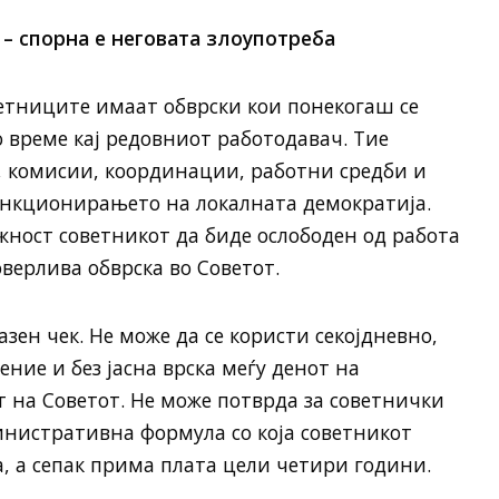
 – спорна е неговата злоупотреба
ветниците имаат обврски кои понекогаш се
 време кај редовниот работодавач. Тие
, комисии, координации, работни средби и
ункционирањето на локалната демократија.
жност советникот да биде ослободен од работа
верлива обврска во Советот.
азен чек. Не може да се користи секојдневно,
ние и без јасна врска меѓу денот на
т на Советот. Не може потврда за советнички
инистративна формула со која советникот
, а сепак прима плата цели четири години.