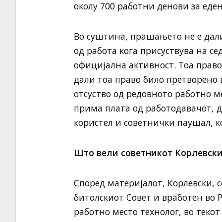
околу 700 работни денови за еде
Во суштина, прашањето не е дали
од работа кога присуствува на се
официјална активност. Тоа право
дали тоа право било претворено
отсуство од редовното работно м
прима плата од работодавачот, 
користел и советнички паушал, ко
Што вели советникот Корлевски
Според материјалот, Корлевски, 
битолскиот Совет и вработен во Р
работно место технолог, во тек