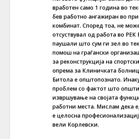
вработен само 1 година во тек
бев работно ангажиран во пр
комбинат. Според тоа, не може
отсуствувал од работа во РЕК
паушали што сум ги зел во тек
помош на граѓански организац
за реконструкција на спортск
опрема за Клиничката болница
Битола е општопознато. Инаку
проблем со фактот што општи
извршување на својата функци
работни места. Мислам дека е
е целосна професионализациј
вели Корлевски.