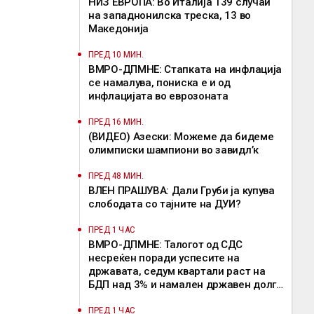
НИЗ ЕВРОПА: Во Италија 139 случаи
на западнонилска треска, 13 во
Македонија
ПРЕД 10 МИН.
ВМРО-ДПМНЕ: Стапката на инфлација
се намалува, пониска е и од
инфлацијата во еврозоната
ПРЕД 16 МИН.
(ВИДЕО) Азески: Можеме да бидеме
олимписки шампиони во завидл’к
ПРЕД 48 МИН.
ВЛЕН ПРАШУВА: Дали Груби ја купува
слободата со тајните на ДУИ?
ПРЕД 1 ЧАС
ВМРО-ДПМНЕ: Талогот од СДС
несреќен поради успесите на
државата, седум квартали раст на
БДП над 3% и намален државен долг
се показатели за економска
стабилност
ПРЕД 1 ЧАС