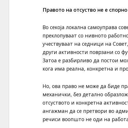
Правото на отсуство не е спорно
Во секоја локална самоуправа со
преклопуваат со нивното работно
учествуваат на седници на Совет
други активности поврзани со ф
Затоа е разбирливо да постои мо
кога има реална, конкретна и про
Но, ова право не може да биде пр
механички, без детално образложе
отсуството и конкретна активнос
ангажман да се претвори во адм
речиси воопшто не оди на работа