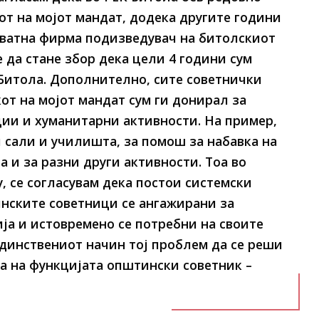
от на мојот мандат, додека другите години
иватна фирма подизведувач на битолскиот
 да стане збор дека цели 4 години сум
 Битола. Дополнително, сите советнички
от на мојот мандат сум ги донирал за
ии и хуманитарни активности. На пример,
и сали и училишта, за помош за набавка на
 и за разни други активности. Тоа во
, се согласувам дека постои системски
нските советници се ангажирани за
ја и истовремено се потребни на своите
динствениот начин тој проблем да се реши
а на функцијата општински советник –