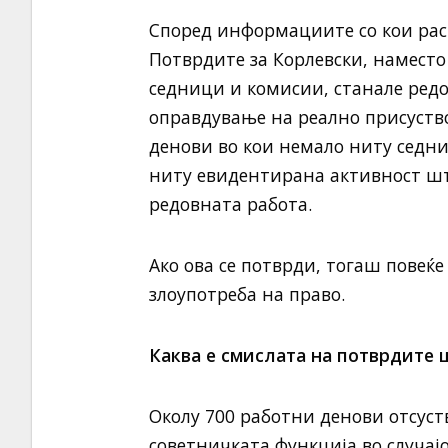
Според информациите со кои рас
Потврдите за Корлевски, наместо
седници и комисии, станале редо
оправдување на реално присуство
денови во кои немало ниту седни
ниту евидентирана активност шт
редовната работа.
Ако ова се потврди, тогаш повеќе 
злоупотреба на право.
Каква е смислата на потврдите 
Околу 700 работни денови отсуст
советничката функција во случајо