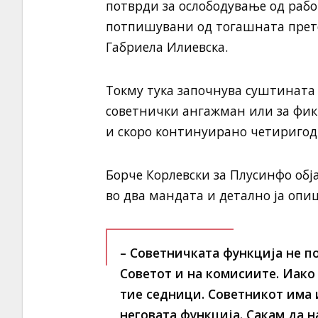
потврди за ослободување од рабо
потпишувани од тогашната претс
Габриела Илиевска.
Токму тука започнува суштината н
советнички ангажман или за фик
и скоро континуирано четиригод
Борче Корлевски за Плусинфо обј
во два мандата и детално ја опиш
– Советничката функција не п
Советот и на комисиите. Иако 
тие седници. Советникот има 
неговата функција. Сакам да 