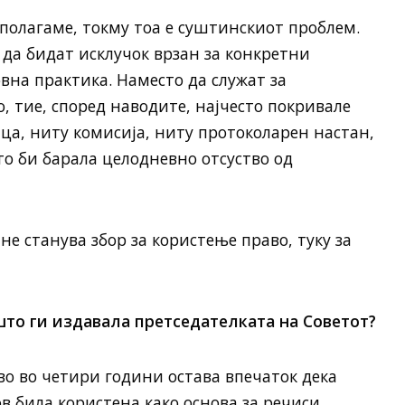
полагаме, токму тоа е суштинскиот проблем.
 да бидат исклучок врзан за конкретни
вна практика. Наместо да служат за
, тие, според наводите, најчесто покривале
ца, ниту комисија, ниту протоколарен настан,
о би барала целодневно отсуство од
не станува збор за користење право, туку за
што ги издавала претседателката на Советот?
во во четири години остава впечаток дека
в била користена како основа за речиси