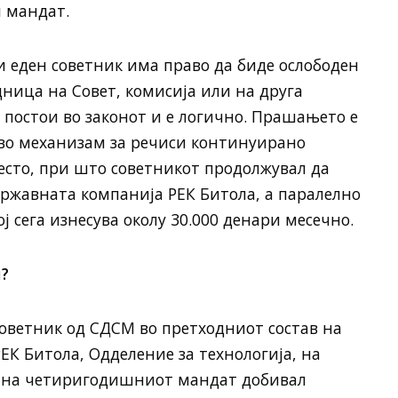
н мандат.
 еден советник има право да биде ослободен
дница на Совет, комисија или на друга
 постои во законот и е логично. Прашањето е
 во механизам за речиси континуирано
есто, при што советникот продолжувал да
државната компанија РЕК Битола, а паралелно
ј сега изнесува околу 30.000 денари месечно.
?
советник од СДСМ во претходниот состав на
ЕК Битола, Одделение за технологија, на
от на четиригодишниот мандат добивал