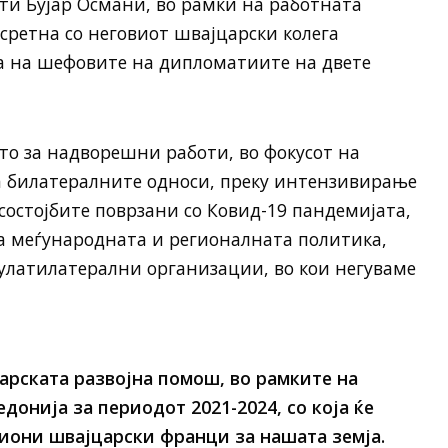
и Бујар Османи, во рамки на работната
 сретна со неговиот швајцарски колега
ба на шефовите на дипломатиите на двете
о за надворешни работи, во фокусот на
а билатералните односи, преку интензивирање
состојбите поврзани со Ковид-19 пандемијата,
 меѓународната и регионалната политика,
мулатилатерални организации, во кои негуваме
арската развојна помош, во рамките на
едонија за периодот 2021-2024, со која ќе
иони швајцарски франци за нашата земја.