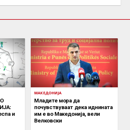
МАКЕДОНИЈА
ВО
Младите мора да
ИЈА:
почувствуваат дека иднината
еспа и
им е во Македонија, вели
Велковски