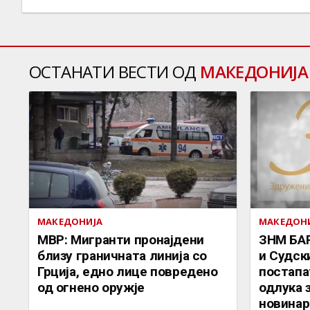
ОСТАНАТИ ВЕСТИ ОД
МАКЕДОНИЈА
МАКЕДОНИЈА
МАКЕДОН
МВР: Мигранти пронајдени
ЗНМ БА
близу граничната линија со
и Судск
Грција, едно лице повредено
постапа
од огнено оружје
одлука 
новинар