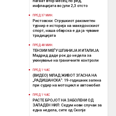
паѓаат втор месец по ред,
инфлацијата во јули 2,3 отсто
ПРЕД 37 МИН.
Ристовски: Струшкиот ракометен
турнир е историја на македонскиот
спорт, наша обврска е да ја чуваме
традицијата
ПРЕД 48 МИН.
ТЕНЗИИ МЕЃУ ШПАНИЈА И ИТАЛИЈА:
Мадрид даде рок до недела за
укинување на граничните контроли
ПРЕД 1 ЧАС
(ВИДЕО) МЛАД ЖИВОТ ЗГАСНА НА
„РАДИШАНСКА“: 19-годишник загина
при судир на мотоцикл и автомобил
ПРЕД 1 ЧАС
РАСТЕ БРОЈОТ НА ЗАБОЛЕНИ ОД
ЗАПАДЕН НИЛ: Седум нови случаи за
една недела, сите од Скопје