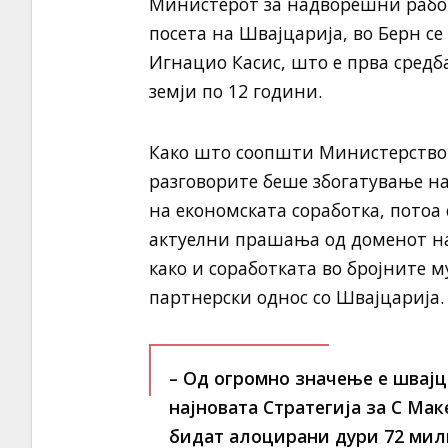
Министерот за надворешни работ
посета на Швајцарија, во Берн се
Игнацио Касис, што е прва сред
земји по 12 години.
Како што соопшти Министерствот
разговорите беше збогатување н
на економската соработка, потоа 
актуелни прашања од доменот на
како и соработката во бројните 
партнерски однос со Швајцарија.
– Од огромно значење е швајц
најновата Стратегија за С Мак
бидат алоцирани дури 72 мил