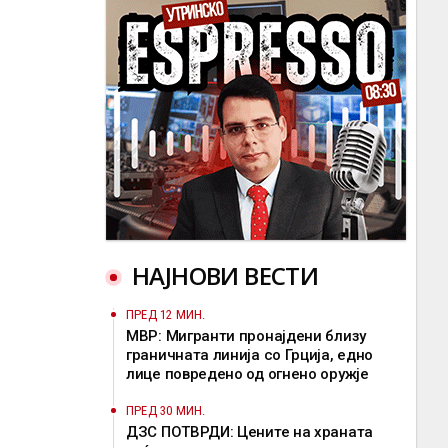
НАЈНОВИ ВЕСТИ
ПРЕД 12 МИН.
МВР: Мигранти пронајдени близу
граничната линија со Грција, едно
лице повредено од огнено оружје
ПРЕД 30 МИН.
ДЗС ПОТВРДИ: Цените на храната