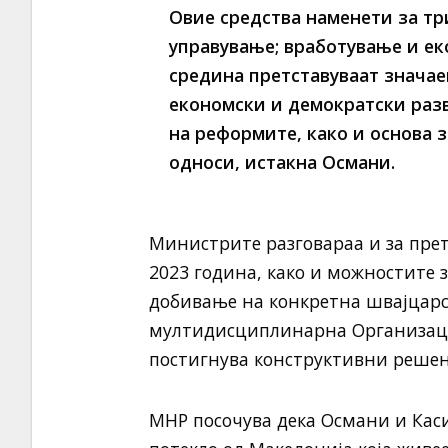
Овие средства наменети за тр
управување; вработување и ек
средина претставуваат знача
економски и демократски разв
на реформите, како и основа
односи,
истакна Османи.
Министрите разговараа и за прет
2023 година, како и можностите 
добивање на конкретна швајцарс
мултидисциплинарна Организациј
постигнува конструктивни решен
МНР посочува дека Османи и Каси