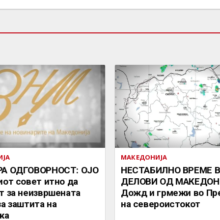
ИЈА
МАКЕДОНИЈА
РА ОДГОВОРНОСТ: ОЈО
НЕСТАБИЛНО ВРЕМЕ 
иот совет итно да
ДЕЛОВИ ОД МАКЕДОН
т за неизвршената
Дожд и грмежи во Пр
за заштита на
на североистокот
ка