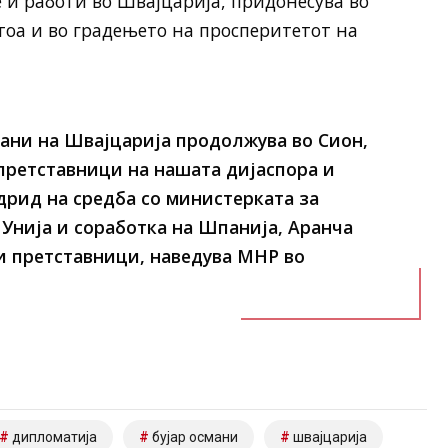
е и работи во Швајцарија, придонесува во
 тоа и во градењето на просперитетот на
ани на Швајцарија продолжува во Сион,
 претставници на нашата дијаспора и
рид на средба со министерката за
Унија и соработка на Шпанија, Аранча
и претставници,
наведува МНР во
дипломатија
бујар османи
швајцарија