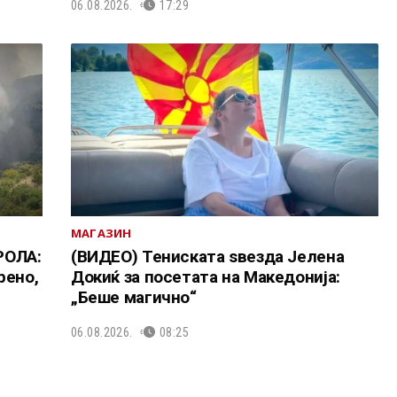
06.08.2026.
17:29
МАГАЗИН
РОЛА:
(ВИДЕО) Тениската ѕвезда Јелена
рено,
Докиќ за посетата на Македонија:
„Беше магично“
06.08.2026.
08:25