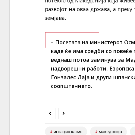
потекло од Македонија која живе
развојот на оваа држава, а преку
земјава.
– Посетата на министерот Осм
каде ќе има средби со повеќе
веднаш потоа заминува за Мад
надворешни работи, Европска 
Гонзалес Лаја и други шпанск
соопштението.
игнацио касис
македонија