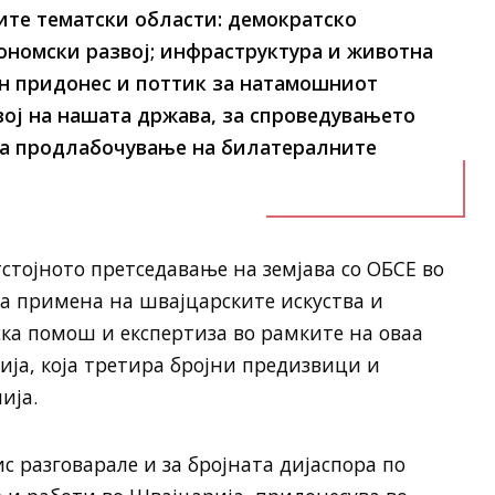
ите тематски области: демократско
ономски развој; инфраструктура и животна
ен придонес и поттик за натамошниот
ој на нашата држава, за спроведувањето
 за продлабочување на билатералните
стојното претседавање на земјава со ОБСЕ во
за примена на швајцарските искуства и
ка помош и експертиза во рамките на оваа
а, која третира бројни предизвици и
ија.
с разговарале и за бројната дијаспора по