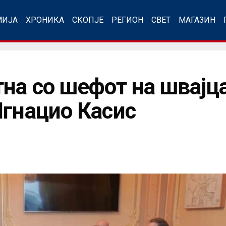
МИЈА
ХРОНИКА
СКОПЈЕ
РЕГИОН
СВЕТ
МАГАЗИН
тна со шефот на швајц
Игнацио Касис