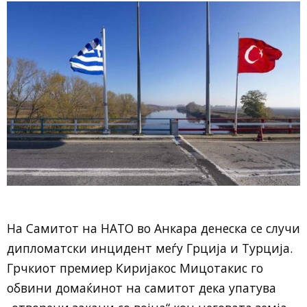
На Самитот на НАТО во Анкара денеска се случи
дипломатски инцидент меѓу Грција и Турција.
Грчкиот премиер Киријакос Мицотакис го
обвини домаќинот на самитот дека упатува