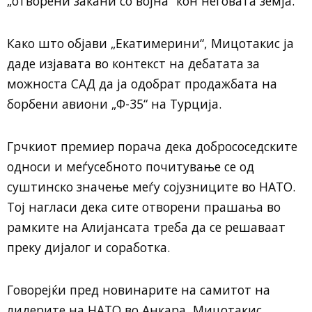
„отворени закани со војна“ кон неговата земја.
Како што објави „Екатимерини“, Мицотакис ја
даде изјавата во контекст на дебатата за
можноста САД да ја одобрат продажбата на
борбени авиони „Ф-35“ на Турција.
Грчкиот премиер порача дека добрососедските
односи и меѓусебното почитување се од
суштинско значење меѓу сојузниците во НАТО.
Тој нагласи дека сите отворени прашања во
рамките на Алијансата треба да се решаваат
преку дијалог и соработка.
Говорејќи пред новинарите на самитот на
лидерите на НАТО во Анкара, Мицотакис