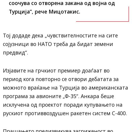
соочува со отворена закана од војна од
Турција“, рече Мицотакис.
Тој додаде дека „чувствителностите на сите
сојузници во НАТО треба да бидат земени
предвид“.
Изјавите на грчкиот премиер доаѓаат во
период кога повторно се отвори дебатата за
можното враќање на Турција во американската
програма за авионите „Ф-35“. Анкара беше
исклучена од проектот поради купувањето на
рускиот противвоздушен ракетен систем С-400.
Прашањето предизвикува загриженост во