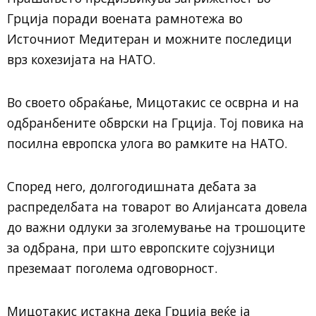
Грција поради воената рамнотежа во
Источниот Медитеран и можните последици
врз кохезијата на НАТО.
Во своето обраќање, Мицотакис се осврна и на
одбранбените обврски на Грција. Тој повика на
посилна европска улога во рамките на НАТО.
Според него, долгогодишната дебата за
распределбата на товарот во Алијансата довела
до важни одлуки за зголемување на трошоците
за одбрана, при што европските сојузници
преземаат поголема одговорност.
Мицотакис истакна дека Грција веќе ја