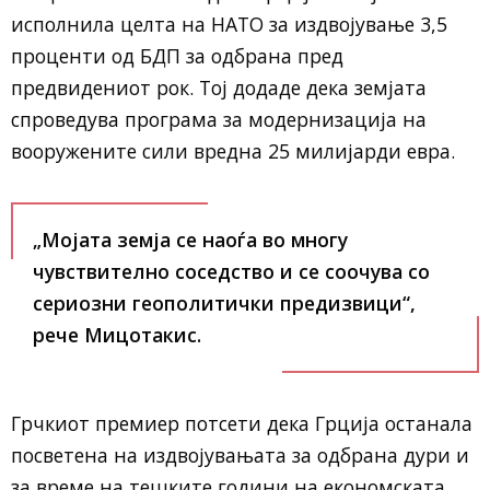
исполнила целта на НАТО за издвојување 3,5
проценти од БДП за одбрана пред
предвидениот рок. Тој додаде дека земјата
спроведува програма за модернизација на
вооружените сили вредна 25 милијарди евра.
„Мојата земја се наоѓа во многу
чувствително соседство и се соочува со
сериозни геополитички предизвици“,
рече Мицотакис.
Грчкиот премиер потсети дека Грција останала
посветена на издвојувањата за одбрана дури и
за време на тешките години на економската