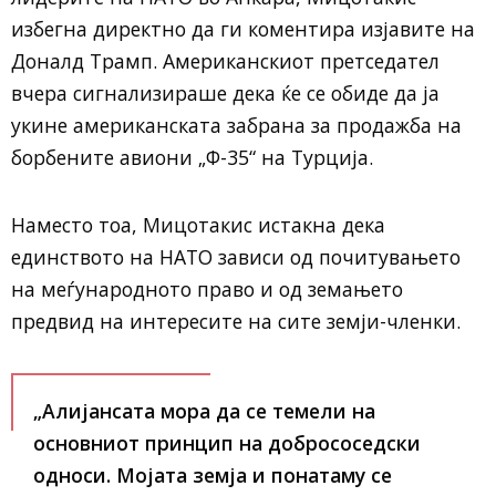
избегна директно да ги коментира изјавите на
Доналд Трамп. Американскиот претседател
вчера сигнализираше дека ќе се обиде да ја
укине американската забрана за продажба на
борбените авиони „Ф-35“ на Турција.
Наместо тоа, Мицотакис истакна дека
единството на НАТО зависи од почитувањето
на меѓународното право и од земањето
предвид на интересите на сите земји-членки.
„Алијансата мора да се темели на
основниот принцип на добрососедски
односи. Мојата земја и понатаму се