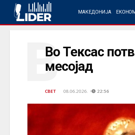
МАКЕДОНИЈА
ЕКОНО
В
Во Тексас потв
месојад
СВЕТ
08.06.2026.
22:56