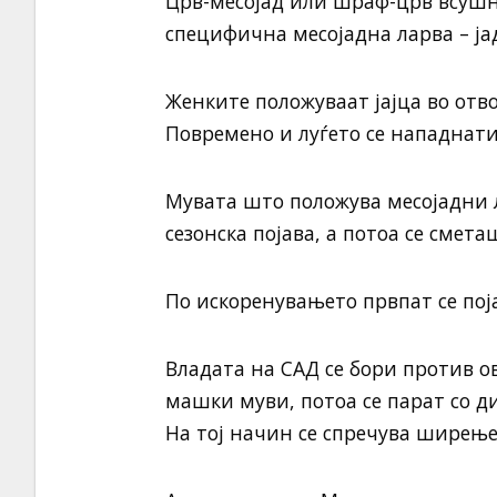
Црв-месојад или шраф-црв всушн
специфична месојадна ларва – ја
Женките положуваат јајца во отв
Повремено и луѓето се нападнати
Мувата што положува месојадни л
сезонска појава, а потоа се смета
По искоренувањето првпат се поја
Владата на САД се бори против о
машки муви, потоа се парат со д
На тој начин се спречува ширење