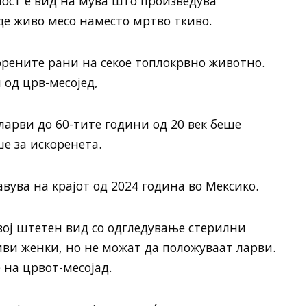
ост е вид на мува што произведува
де живо месо наместо мртво ткиво.
орените рани на секое топлокрвно животно.
 од црв-месојед,
арви до 60-тите години од 20 век беше
ше за искоренета.
вува на крајот од 2024 година во Мексико.
вој штетен вид со одгледување стерилни
иви женки, но не можат да положуваат ларви.
 на црвот-месојад.