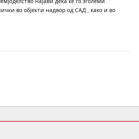
мјоделство најави дека ќе го зголеми
чки во објекти надвор од САД , како и во