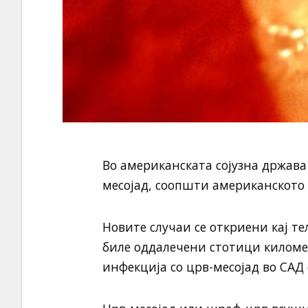
Во американската сојузна држава
месојад, соопшти американското 
Новите случаи се откриени кај те
биле оддалечени стотици километ
инфекција со црв-месојад во САД 