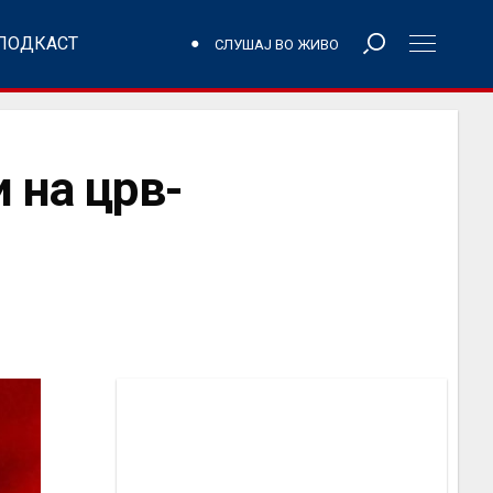
ПОДКАСТ
СЛУШАЈ ВО ЖИВО
 на црв-