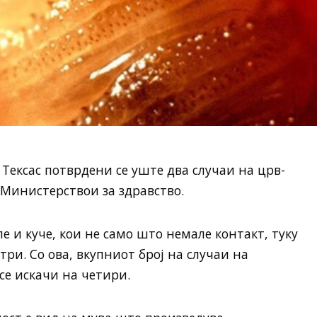
 Тексас потврдени се уште два случаи на црв-
Министерствои за здравство.
ле и куче, кои не само што немале контакт, туку
ри. Со ова, вкупниот број на случаи на
се искачи на четири.