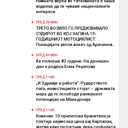
Нивната верба во татковината е наша
водилка да ги чуваме националните
интереси
ПРЕД 38 МИН.
ТРЕТО ВОЗИЛО ГО ПРЕДИЗВИКАЛО
СУДИРОТ ВО КОЈ ЗАГИНА 19-
ГОДИШНИОТ МОТОЦИКЛИСТ:
Полицијата уапси возач од Арачиново,
кој избегал без да помогне
ПРЕД 49 МИН.
Ќе полнеше 83 години: На денешен
ден е родена Есма Реџепова
ПРЕД 1 ЧАС
„И Здравје и работа“: Рударството
паѓа, инвестициите стојат – државата
мора да го ослободи развојниот
потенцијал на Македонија
ПРЕД 1 ЧАС
Ковачки: 10 прилепски бранители ја
платија највисока цена кај Карпалак,
жртва како потсетник дека слободата