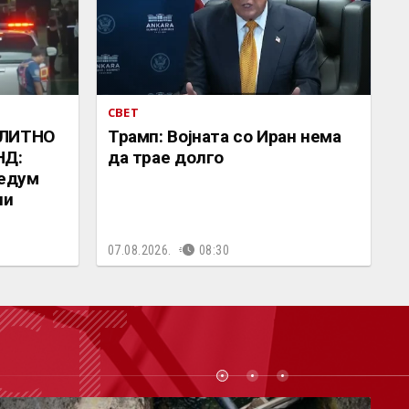
СВЕТ
ЕЛИТНО
Трамп: Војната со Иран нема
НД:
да трае долго
седум
ни
07.08.2026.
08:30
СТ