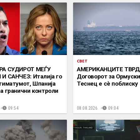
СВЕТ
РА СУДИРОТ МЕЃУ
АМЕРИКАНЦИТЕ ТВРД
И САНЧЕЗ: Италија го
Договорот за Ормуск
тиматумот, Шпанија
Теснец е сè поблиску
а гранични контроли
09:54
08.08.2026.
09:04