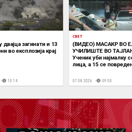
СВЕТ
у двајца загинати и 13
(ВИДЕО) МАСАКР ВО 
ни во експлозија крај
УЧИЛИШТЕ ВО ТАЈЛА
Ученик уби најмалку 
лица, а 15 се повреде
10:14
07.08.2026.
09:00
ОДКА