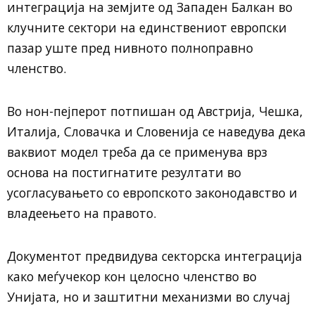
интеграција на земјите од Западен Балкан во
клучните сектори на единствениот европски
пазар уште пред нивното полноправно
членство.
Во нон-пејперот потпишан од
Австрија
,
Чешка
,
Италија
,
Словачка
и
Словенија
се наведува дека
ваквиот модел треба да се применува врз
основа на постигнатите резултати во
усогласувањето со европското законодавство и
владеењето на правото.
Документот предвидува секторска интеграција
како меѓучекор кон целосно членство во
Унијата, но и заштитни механизми во случај