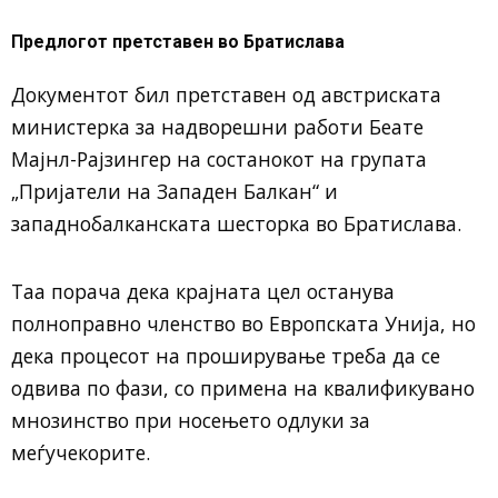
Предлогот претставен во Братислава
Документот бил претставен од австриската
министерка за надворешни работи Беате
Мајнл-Рајзингер на состанокот на групата
„Пријатели на Западен Балкан“ и
западнобалканската шесторка во
Братислава
.
Таа порача дека крајната цел останува
полноправно членство во
Европската Унија
, но
дека процесот на проширување треба да се
одвива по фази, со примена на квалификувано
мнозинство при носењето одлуки за
меѓучекорите.