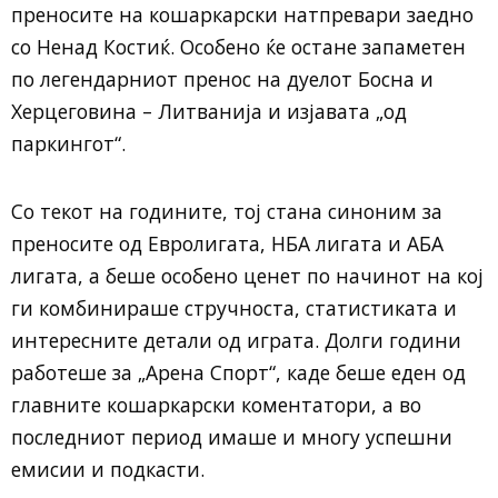
преносите на кошаркарски натпревари заедно
со Ненад Костиќ. Особено ќе остане запаметен
по легендарниот пренос на дуелот Босна и
Херцеговина – Литванија и изјавата „од
паркингот“.
Со текот на годините, тој стана синоним за
преносите од Евролигата, НБА лигата и АБА
лигата, а беше особено ценет по начинот на кој
ги комбинираше стручноста, статистиката и
интересните детали од играта. Долги години
работеше за „Арена Спорт“, каде беше еден од
главните кошаркарски коментатори, а во
последниот период имаше и многу успешни
емисии и подкасти.