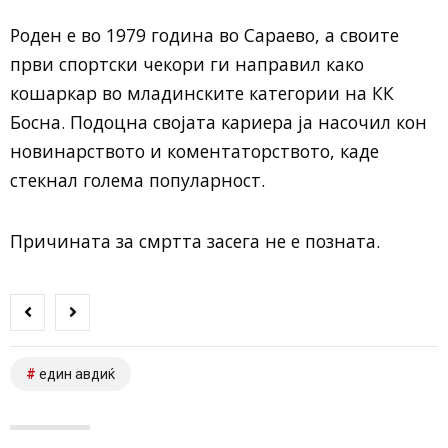
Роден е во 1979 година во Сараево, а своите
први спортски чекори ги направил како
кошаркар во младинските категории на КК
Босна. Подоцна својата кариера ја насочил кон
новинарството и коментаторството, каде
стекнал голема популарност.
Причината за смртта засега не е позната.
един авдиќ