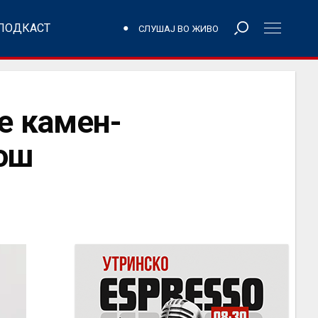
ПОДКАСТ
СЛУШАЈ ВО ЖИВО
е камен-
пош