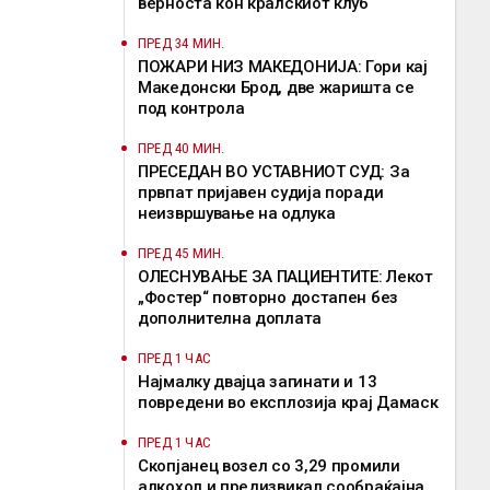
верноста кон кралскиот клуб
ПРЕД 34 МИН.
ПОЖАРИ НИЗ МАКЕДОНИЈА: Гори кај
Македонски Брод, две жаришта се
под контрола
ПРЕД 40 МИН.
ПРЕСЕДАН ВО УСТАВНИОТ СУД: За
првпат пријавен судија поради
неизвршување на одлука
ПРЕД 45 МИН.
ОЛЕСНУВАЊЕ ЗА ПАЦИЕНТИТЕ: Лекот
„Фостер“ повторно достапен без
дополнителна доплата
ПРЕД 1 ЧАС
Најмалку двајца загинати и 13
повредени во експлозија крај Дамаск
ПРЕД 1 ЧАС
Скопјанец возел со 3,29 промили
алкохол и предизвикал сообраќајна