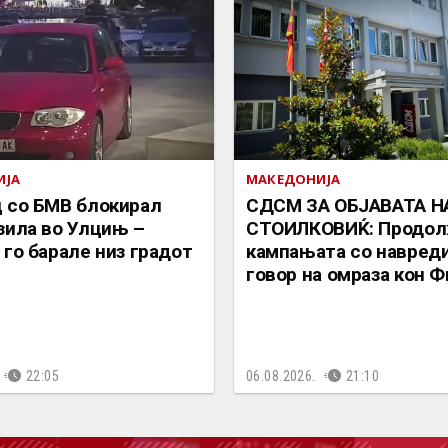
ИЈА
МАКЕДОНИЈА
 со БМВ блокирал
СДСМ ЗА ОБЈАВАТА Н
зила во Улцињ –
СТОИЛКОВИЌ: Продол
 го барале низ градот
кампањата со навреди
говор на омраза кон 
22:05
06.08.2026.
21:10