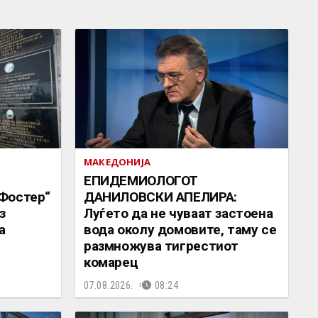
МАКЕДОНИЈА
EПИДЕМИОЛОГОТ
Фостер“
ДАНИЛОВСКИ АПЕЛИРА:
з
Луѓето да не чуваат застоена
а
вода околу домовите, таму се
размножува тигрестиот
комарец
07.08.2026.
08:24