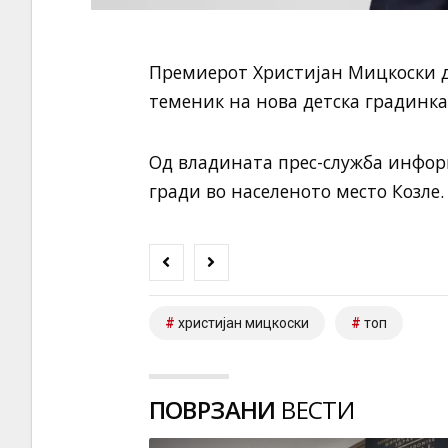
Премиерот Христијан Мицкоски д
теменик на нова детска градинк
Од владината прес-служба информ
гради во населеното место Козле.
христијан мицкоски
топ
ПОВРЗАНИ
ВЕСТИ