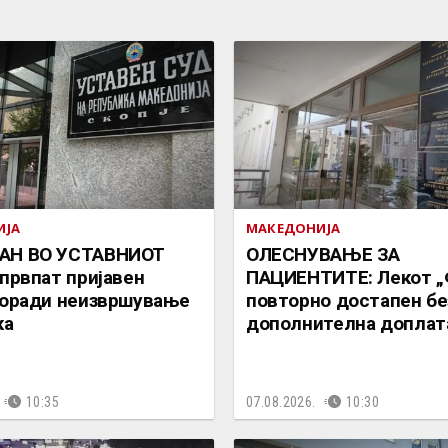
ИЈА
МАКЕДОНИЈА
АН ВО УСТАВНИОТ
ОЛЕСНУВАЊЕ ЗА
 првпат пријавен
ПАЦИЕНТИТЕ: Лекот „
поради неизвршување
повторно достапен бе
ка
дополнителна доплат
10:35
07.08.2026.
10:30