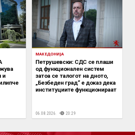
МАКЕДОНИЈА
А
Петрушевски: СДС се плаши
жува
од функционален систем
 и
затоа се талогот на дното,
Филипче
„Безбеден град“ е доказ дека
институциите функционираат
06.08.2026.
20:29