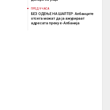
ПРЕД 9 ЧАСА
БЕЗ ОДЕЊЕ НА ШАЛТЕР: Албанците
отсега можат да ја ажурираат
адресата преку е-Албанија