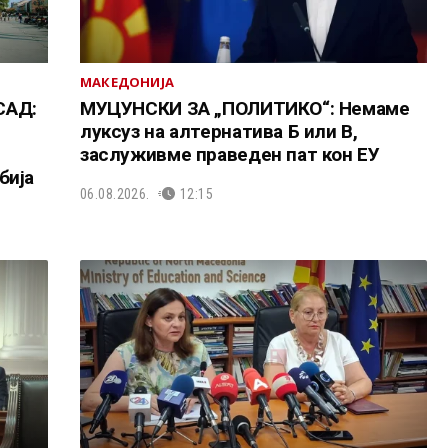
МАКЕДОНИЈА
САД:
МУЦУНСКИ ЗА „ПОЛИТИКО“: Немаме
луксуз на алтернатива Б или В,
заслуживме праведен пат кон ЕУ
бија
06.08.2026.
12:15