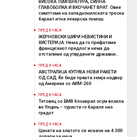
ВИСОКА ТЕМПЕРАТУРА, СИЛНА
ГЛАВОБОЛКА И ВКОЧАНЕТ ВРАТ: Овие
симптоми на западнонилската треска
бараат итна лекарска помош
ПРЕД 8 ЧАСА
ЖЕРНОВСКИ ШИРИ НЕВИСТИНИ И
ХИСТЕРИЈА: Нема да го прифатиме
францускиот предлог и нема да
отстапиме од утврдените државни
позиции, велат од ВМРО-ДПМНЕ
ПРЕД 8 ЧАСА
АВСТРАЛИЈА КУПУВА НОВИ РАКЕТИ
ОД САД: Ќе биде првата земја надвор
од Америка со АИМ-260
ПРЕД 8 ЧАСА
Тетовец со БМВ блокирал осум возила
во Улцињ – туристи го барале низ
градот
ПРЕД 9 ЧАСА
Цената на златото се искачи на 4.300
долари за унца