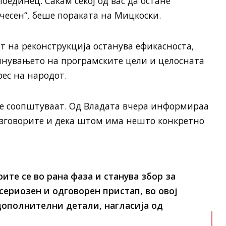
поединец. Сакам секој од вас да остане
 чесен“, беше пораката на Мицкоски.
 на реконструкција останува ефикасноста,
лнувањето на програмските цели и целосната
рес на народот.
 се соопштуваат. Од Владата вчера информираа
разговорите и дека штом има нешто конкретно
рите се во рана фаза и станува збор за
сериозен и одговорен пристап, во овој
дополнителни детали, нагласија од