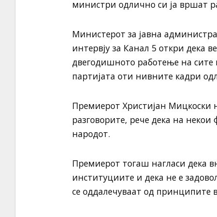
министри одлично си ја вршат р
Министерот за јавна администра
интервју за Канал 5 откри дека 
двегодишното работење на сите 
партијата оти нивните кадри одл
Премиерот Христијан Мицкоски н
разговорите, рече дека на некои
народот.
Премиерот тогаш нагласи дека вн
институциите и дека не е задово
се оддалечуваат од принципите в