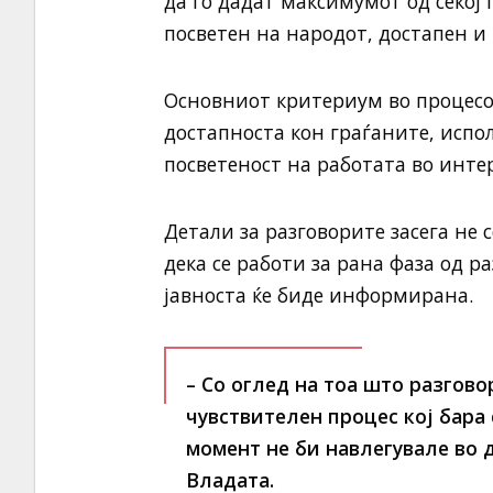
да го дадат максимумот од секој 
посветен на народот, достапен и
Основниот критериум во процесот
достапноста кон граѓаните, испо
посветеност на работата во инте
Детали за разговорите засега не
дека се работи за рана фаза од 
јавноста ќе биде информирана.
– Со оглед на тоа што разгово
чувствителен процес кој бара 
момент не би навлегувале во 
Владата.