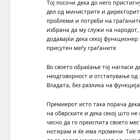
Тој посочи дека до него пристиг
дел од министрите и директорите
проблеми и потреби на граѓаните
избрана да му служи на народот, 
додавајќи дека секој функционер 
присутен меѓу граѓаните.
Во своето обраќање тој нагласи д
неодговорност и отстапување од 
Владата, без разлика на функција
Премиерот исто така порача дек
на обврските и дека секој што н
чесно да го преиспита своето ме
нотирам и ќе има промени. Тие 