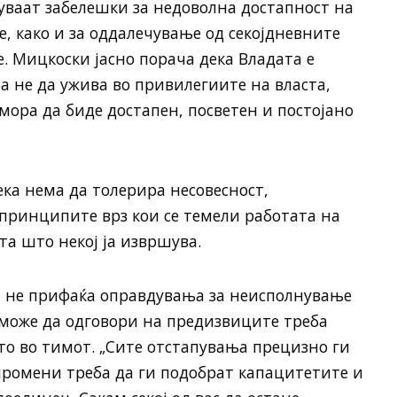
нуваат забелешки за недоволна достапност на
, како и за оддалечување од секојдневните
. Мицкоски јасно порача дека Владата е
а не да ужива во привилегиите на власта,
мора да биде достапен, посветен и постојано
ека нема да толерира несовесност,
принципите врз кои се темели работата на
та што некој ја извршува.
а не прифаќа оправдувања за неисполнување
е може да одговори на предизвиците треба
сто во тимот. „Сите отстапувања прецизно ги
промени треба да ги подобрат капацитетите и