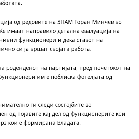
аботата.
ција од редовите на ЗНАМ Горан Минчев во
веќе имаат направило детална евалуација на
нивни функционери и дека ставот на
ично си ја вршат својата работа.
а роденденот на партијата, пред почетокот на
 функционери им е поблиска фотелјата од
имателно ги следи состојбите во
лен од појавите кај дел од функционерите кои
рз кои е формирана Владата.