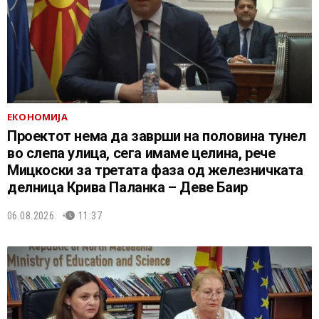
ЕКОНОМИЈА
Проектот нема да заврши на половина тунел
во слепа улица, сега имаме целина, рече
Мицкоски за третата фаза од железничката
делница Крива Паланка – Деве Баир
06.08.2026.
11:37