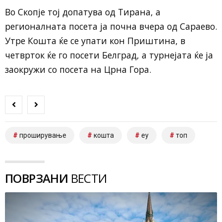
Во Скопје тој допатува од Тирана, а
регионалната посета ја почна вчера од Сараево.
Утре Кошта ќе се упати кон Приштина, в
четврток ќе го посети Белград, а турнејата ќе ја
заокружи со посета на Црна Гора.
проширување
кошта
еу
топ
ПОВРЗАНИ
ВЕСТИ