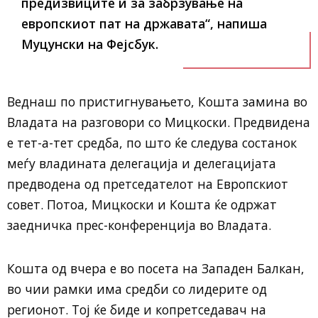
предизвиците и за забрзување на
европскиот пат на државата“, напиша
Муцунски на Фејсбук.
Веднаш по пристигнувањето, Кошта замина во
Владата на разговори со Мицкоски. Предвидена
е тет-а-тет средба, по што ќе следува состанок
меѓу владината делегација и делегацијата
предводена од претседателот на Европскиот
совет. Потоа, Мицкоски и Кошта ќе одржат
заедничка прес-конференција во Владата.
Кошта од вчера е во посета на Западен Балкан,
во чии рамки има средби со лидерите од
регионот. Тој ќе биде и копретседавач на