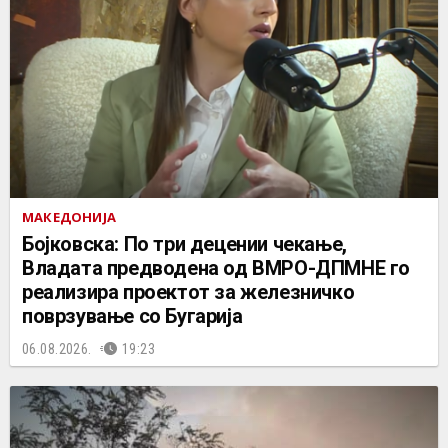
МАКЕДОНИЈА
Бојковска: По три децении чекање,
Владата предводена од ВМРО-ДПМНЕ го
реализира проектот за железничко
поврзување со Бугарија
06.08.2026.
19:23