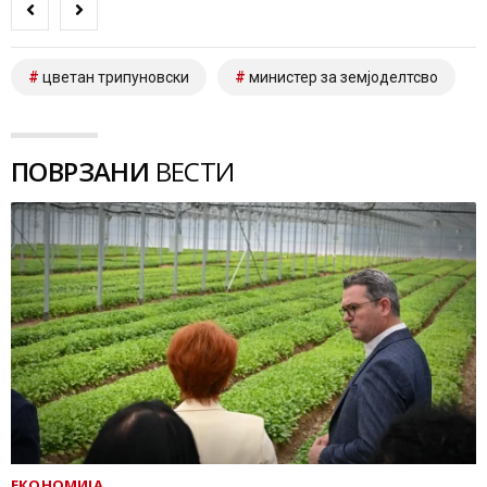
цветан трипуновски
министер за земјоделтсво
ПОВРЗАНИ
ВЕСТИ
ЕКОНОМИЈА