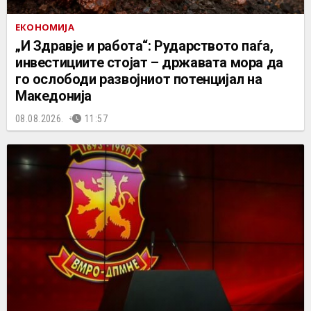
ЕКОНОМИЈА
„И Здравје и работа“: Рударството паѓа,
инвестициите стојат – државата мора да
го ослободи развојниот потенцијал на
Македонија
08.08.2026.
11:57