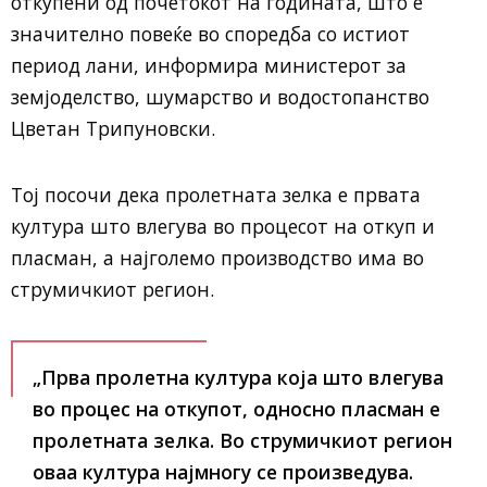
откупени од почетокот на годината, што е
значително повеќе во споредба со истиот
период лани, информира министерот за
земјоделство, шумарство и водостопанство
Цветан Трипуновски.
Тој посочи дека пролетната зелка е првата
култура што влегува во процесот на откуп и
пласман, а најголемо производство има во
струмичкиот регион.
„Прва пролетна култура која што влегува
во процес на откупот, односно пласман е
пролетната зелка. Во струмичкиот регион
оваа култура најмногу се произведува.