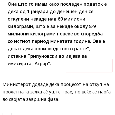
Она што го имам како последен податок е
дека од 1 јануари до денешен ден се
откупени некаде над 60 милиони
килограми, што е за некаде околу 8-9
милиони килограми повеќе во споредба
со истиот период минатата година. Ова е
доказ дека производството расте“,
истакна Трипуновски во изјава за
емисијата „Аграр“.
Министерот додаде дека процесот на откуп на
пролетната зелка сè уште трае, но веќе се наоѓа
во својата завршна фаза.