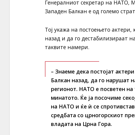
Генералниот секретар на НАТО, М
Западен Балкан е од големо стра
Тој укажа на постоењето актери, 
назад и да го дестабилизираат на
таквите намери.
– Знаеме дека постојат актери
Балкан назад, да го нарушат 
регионот. НАТО е посветен на
минатото. Ќе ја посочиме сек
на НАТО и ќе ѝ се спротивстав
средбата со црногорскиот пр
владата на Црна Гора.