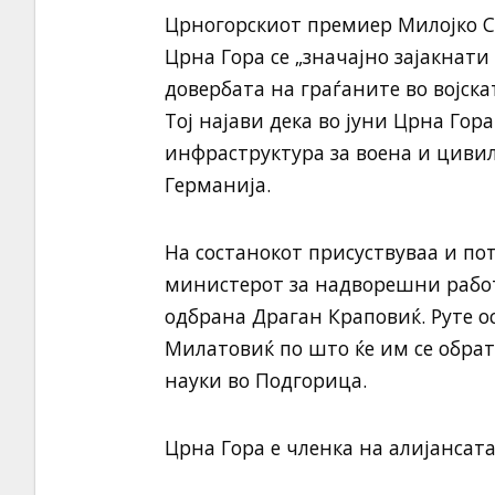
Црногорскиот премиер Милојко Сп
Црна Гора се „значајно зајакнати
довербата на граѓаните во војск
Тој најави дека во јуни Црна Гор
инфраструктура за воена и цивил
Германија.
На состанокот присуствуваа и пот
министерот за надворешни рабо
одбрана Драган Краповиќ. Руте ос
Милатовиќ по што ќе им се обрат
науки во Подгорица.
Црна Гора е членка на алијансата