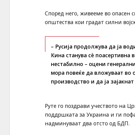
Според него, живееме во опасен 
општества кои градат силни војск
– Русија продолжува да ја вод
Кина станува сè поасертивна в
нестабилно – оцени генерални
мора повеќе да вложуваат во 
производство и да ја зајакна
Руте го поздрави учеството на Цр
поддршката за Украина и ги поф
надминуваат два отсто од БДП.