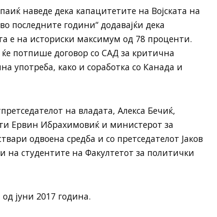
аиќ наведе дека капацитетите на Војската на
 во последните години“ додавајќи дека
ата е на историски максимум од 78 проценти.
а ќе потпише договор со САД за критична
на употреба, како и соработка со Канада и
претседателот на владата, Алекса Бечиќ,
ти Ервин Ибрахимовиќ и министерот за
твари одвоена средба и со претседателот Јаков
и на студентите на Факултетот за политички
 од јуни 2017 година.