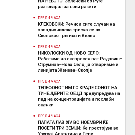
НА НЕБОТО: Зеленски со Руте
разговарал за нови ракети
ПРЕД 4 ЧАСА
КЛЕКОВСКИ: Речиси сите случаи на
западнонилска треска се во
Скопскиот регион и Велес
ПРЕД 4 ЧАСА
НИКОЛОСКИ ОД НОВО СЕЛО:
Работиме на експресен пат Радовиш–
Струмица–Ново Село, ја отворивме и
линијата Женева–Скопје
ПРЕД 4 ЧАСА
ТЕЛЕФОНОТ ИМ ГО КРАДЕ СОНОТ НА
ТИНЕЈЏЕРИТЕ: ОЕЦД предупредува на
пад на концентрацијата и послаби
оценки
ПРЕД 4 ЧАСА
ПАПАТА ЛАВ XIV ВО НОЕМВРИ ЌЕ
ПОСЕТИ ТРИ ЗЕМЈИ: Ќе престојува во
Уругвај, Аргентина и Перу