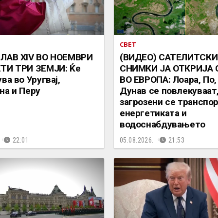
СВЕТ
 ЛАВ XIV ВО НОЕМВРИ
(ВИДЕО) САТЕЛИТСКИ
ТИ ТРИ ЗЕМЈИ: Ќе
СНИМКИ ЈА ОТКРИЈА
ва во Уругвај,
ВО ЕВРОПА: Лоара, По, 
на и Перу
Дунав се повлекуваат
загрозени се транспор
енергетиката и
водоснабдувањето
22:01
05.08.2026.
21:53