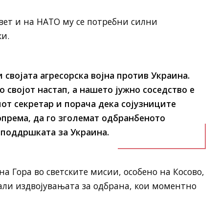
свет и на НАТО му се потребни силни
и.
и својата агресорска војна против Украина.
о својот настап, а нашето јужно соседство е
от секретар и порача дека сојузниците
опрема, да го зголемат одбранбеното
т поддршката за Украина.
на Гора во светските мисии, особено на Косово,
али издвојувањата за одбрана, кои моментно