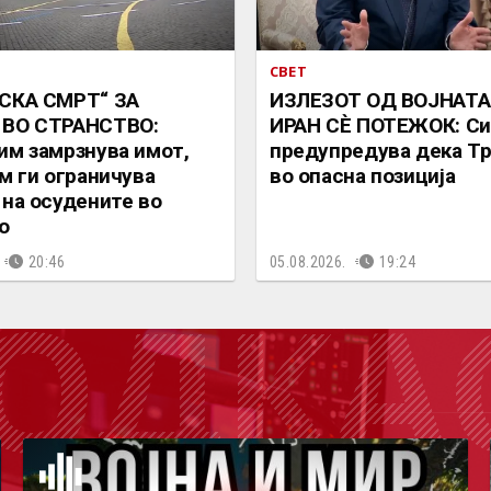
СВЕТ
СКА СМРТ“ ЗА
ИЗЛЕЗОТ ОД ВОЈНАТА
 ВО СТРАНСТВО:
ИРАН СÈ ПОТЕЖОК: Си
им замрзнува имот,
предупредува дека Тр
им ги ограничува
во опасна позиција
 на осудените во
о
20:46
05.08.2026.
19:24
ОДКА