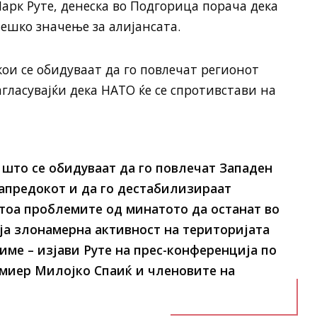
арк Руте, денеска во Подгорица порача дека
тешко значење за алијансата.
кои се обидуваат да го повлечат регионот
гласувајќи дека НАТО ќе се спротивстави на
 што се обидуваат да го повлечат Западен
напредокот и да го дестабилизираат
 тоа проблемите од минатото да останат во
оја злонамерна активност на територијата
име – изјави Руте на прес-конференција по
емиер Милојко Спаиќ и членовите на