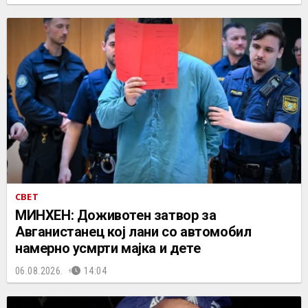
СВЕТ
МИНХЕН: Доживотен затвор за
Авганистанец кој лани со автомобил
намерно усмрти мајка и дете
06.08.2026.
14:04