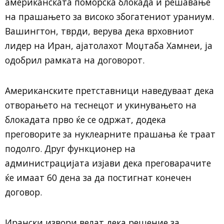
американската поморска блокада и решавање
на прашањето за високо збогатениот ураниум.
Вашингтон, тврди, верува дека врховниот
лидер на Иран, ајатолахот Моџтаба Хамнеи, ја
одобрил рамката на договорот.
Американските претставници наведуваат дека
отворањето на теснецот и укинувањето на
блокадата прво ќе се одржат, додека
преговорите за нуклеарните прашања ќе траат
подолго. Друг функционер на
администрацијата изјави дека преговарачите
ќе имаат 60 дена за да постигнат конечен
договор.
Ирански извори велат дека решение за