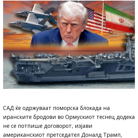
САД ќе одржуваат поморска блокада на
иранските бродови во Ормускиот теснец додека
не се потпише договорот, изјави
американскиот претседател Доналд Трамп,