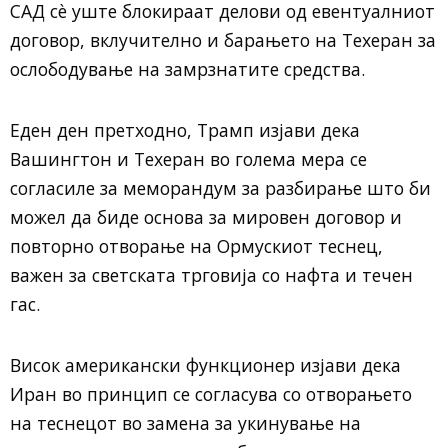
САД сè уште блокираат делови од евентуалниот
договор, вклучително и барањето на Техеран за
ослободување на замрзнатите средства.
Еден ден претходно, Трамп изјави дека
Вашингтон и Техеран во голема мера се
согласиле за меморандум за разбирање што би
можел да биде основа за мировен договор и
повторно отворање на Ормускиот теснец,
важен за светската трговија со нафта и течен
гас.
Висок американски функционер изјави дека
Иран во принцип се согласува со отворањето
на теснецот во замена за укинување на