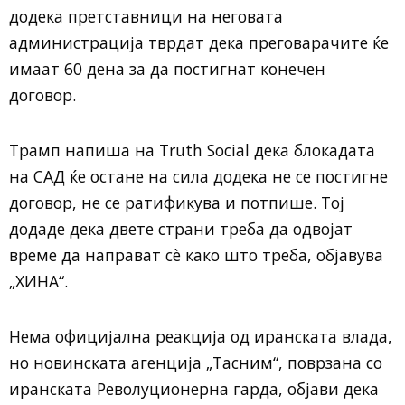
додека претставници на неговата
администрација тврдат дека преговарачите ќе
имаат 60 дена за да постигнат конечен
договор.
Трамп напиша на Truth Social дека блокадата
на САД ќе остане на сила додека не се постигне
договор, не се ратификува и потпише. Тој
додаде дека двете страни треба да одвојат
време да направат сè како што треба, објавува
„ХИНА“.
Нема официјална реакција од иранската влада,
но новинската агенција „Тасним“, поврзана со
иранската Револуционерна гарда, објави дека