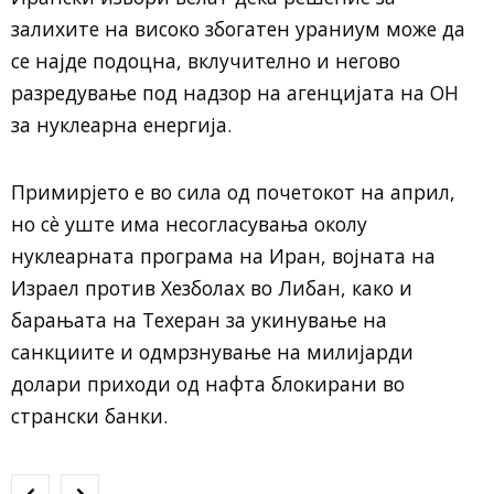
залихите на високо збогатен ураниум може да
се најде подоцна, вклучително и негово
разредување под надзор на агенцијата на ОН
за нуклеарна енергија.
Примирјето е во сила од почетокот на април,
но сè уште има несогласувања околу
нуклеарната програма на Иран, војната на
Израел против Хезболах во Либан, како и
барањата на Техеран за укинување на
санкциите и одмрзнување на милијарди
долари приходи од нафта блокирани во
странски банки.