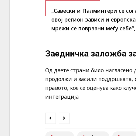
„Савески и Палминтери се сог
овој регион зависи и европск
мрежи се поврзани меѓу себе“
Заедничка заложба з
Од двете страни било нагласено д
продолжи и засили поддршката, 
правото, кое се оценува како клу
интеграција