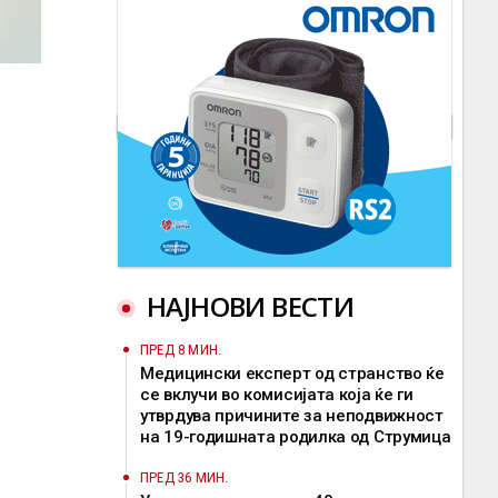
НАЈНОВИ ВЕСТИ
ПРЕД 8 МИН.
Медицински експерт од странство ќе
се вклучи во комисијата која ќе ги
утврдува причините за неподвижност
на 19-годишната родилка од Струмица
ПРЕД 36 МИН.