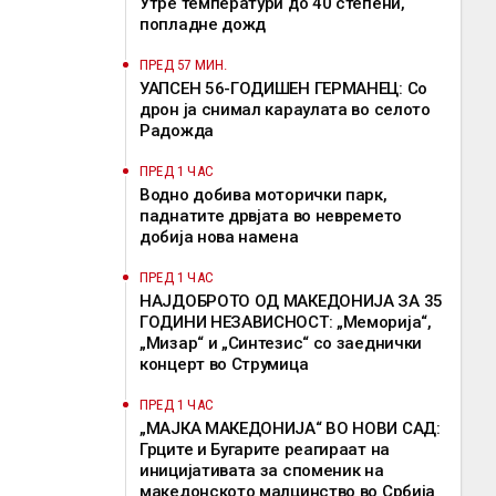
Утре температури до 40 степени,
попладне дожд
ПРЕД 57 МИН.
УАПСЕН 56-ГОДИШЕН ГЕРМАНЕЦ: Со
дрон ја снимал караулата во селото
Радожда
ПРЕД 1 ЧАС
Водно добива моторички парк,
паднатите дрвјата во невремето
добија нова намена
ПРЕД 1 ЧАС
НАЈДОБРОТО ОД МАКЕДОНИЈА ЗА 35
ГОДИНИ НЕЗАВИСНОСТ: „Меморија“,
„Мизар“ и „Синтезис“ со заеднички
концерт во Струмица
ПРЕД 1 ЧАС
„МАЈКА МАКЕДОНИЈА“ ВО НОВИ САД:
Грците и Бугарите реагираат на
иницијативата за споменик на
македонското малцинство во Србија