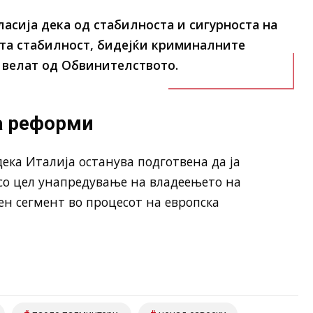
ласија дека од стабилноста и сигурноста на
ата стабилност, бидејќи криминалните
, велат од Обвинителството.
а реформи
ека Италија останува подготвена да ја
со цел унапредување на владеењето на
чен сегмент во процесот на европска