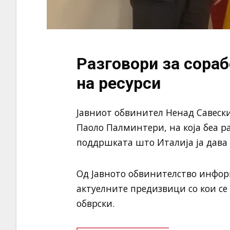
Разговори за сораб
на ресурси
Јавниот обвинител Ненад Савески
Паоло Палминтери, на која беа р
поддршката што Италија ја дава 
Од Јавното обвинителство информ
актуелните предизвици со кои се
обврски.