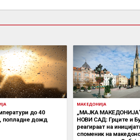
ИЈА
МАКЕДОНИЈА
мператури до 40
„МАЈКА МАКЕДОНИЈА“
, попладне дожд
НОВИ САД: Грците и Б
реагираат на иницијат
споменик на македон