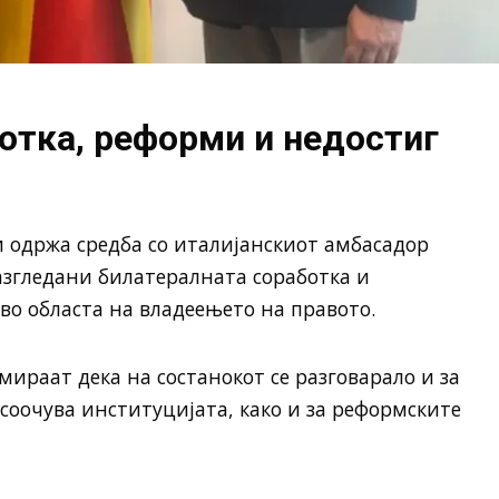
отка, реформи и недостиг
 одржа средба со италијанскиот амбасадор
азгледани билатералната соработка и
во областа на владеењето на правото.
ираат дека на состанокот се разговарало и за
 соочува институцијата, како и за реформските