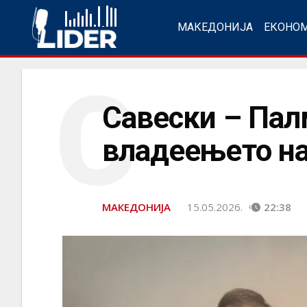
МАКЕДОНИЈА
ЕКОНО
С
Савески – Пал
владеењето на
МАКЕДОНИЈА
15.05.2026.
22:38