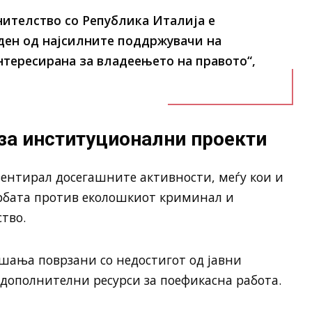
нителство со Република Италија е
еден од најсилните поддржувачи на
нтересирана за владеењето на правото“,
за институционални проекти
зентирал досегашните активности, меѓу кои и
рбата против еколошкиот криминал и
тво.
шања поврзани со недостигот од јавни
 дополнителни ресурси за поефикасна работа.