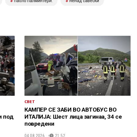
паоло палминтери.
ненад савески
СВЕТ
КАМПЕР СЕ ЗАБИ ВО АВТОБУС ВО
и под
ИТАЛИЈА: Шест лица загинаа, 34 се
повредени
04.08.2026.
21:52