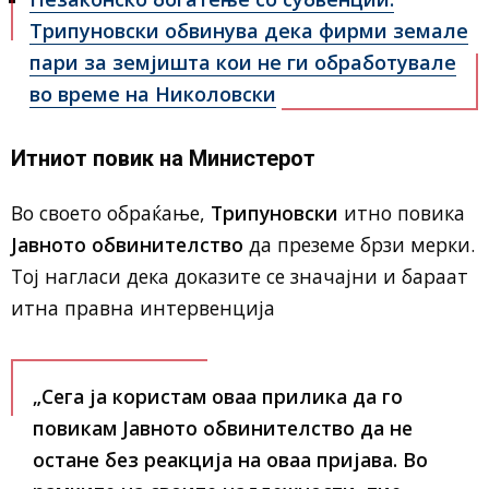
Трипуновски обвинува дека фирми земале
пари за земјишта кои не ги обработувале
во време на Николовски
Итниот повик на Министерот
Во своето обраќање,
Трипуновски
итно повика
Јавното обвинителство
да преземе брзи мерки.
Тој нагласи дека доказите се значајни и бараат
итна правна интервенција
„Сега ја користам оваа прилика да го
повикам Јавното обвинителство да не
остане без реакција на оваа пријава. Во