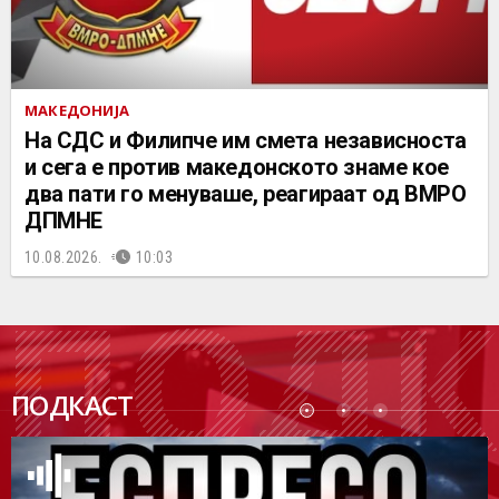
МАКЕДОНИЈА
На СДС и Филипче им смета независноста
и сега е против македонското знаме кое
два пати го менуваше, реагираат од ВМРО
ДПМНЕ
10.08.2026.
10:03
ПОДК
ПОДКАСТ