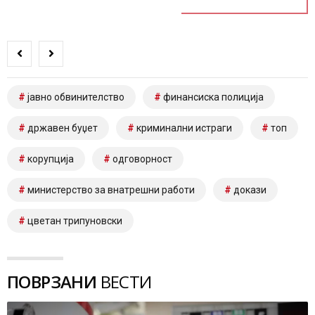
јавно обвинителство
финансиска полиција
државен буџет
криминални истраги
топ
корупција
одговорност
министерство за внатрешни работи
докази
цветан трипуновски
ПОВРЗАНИ
ВЕСТИ