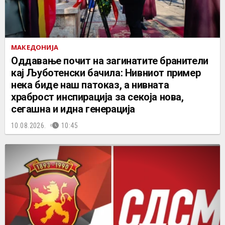
МАКЕДОНИЈА
Оддавање почит на загинатите бранители
кај Љуботенски бачила: Нивниот пример
нека биде наш патоказ, а нивната
храброст инспирација за секоја нова,
сегашна и идна генерација
10.08.2026.
10:45