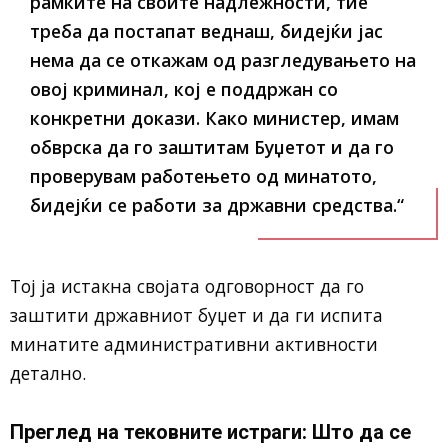
рамките на своите надлежности, тие
треба да постапат веднаш, бидејќи јас
нема да се откажам од разгледувањето на
овој криминал, кој е поддржан со
конкретни докази. Како министер, имам
обврска да го заштитам Буџетот и да го
проверувам работењето од минатото,
бидејќи се работи за државни средства.“
Тој ја истакна својата одговорност да го
заштити државниот буџет и да ги испита
минатите административни активности
детално.
Преглед на тековните истраги: Што да се