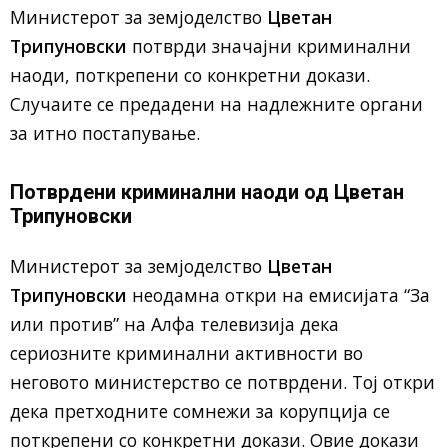
Mинистерот за земјоделство
Цветан
Трипуновски
потврди значајни криминални
наоди, поткрепени со конкретни докази.
Случаите се предадени на надлежните органи
за итно постапување.
Потврдени криминални наоди од
Цветан
Трипуновски
Министерот за земјоделство
Цветан
Трипуновски
неодамна откри на емисијата “За
или против” на Алфа телевизија дека
сериозните криминални активности во
неговото министерство се потврдени. Тој откри
дека претходните сомнежи за корупција се
поткрепени со конкретни докази. Овие докази