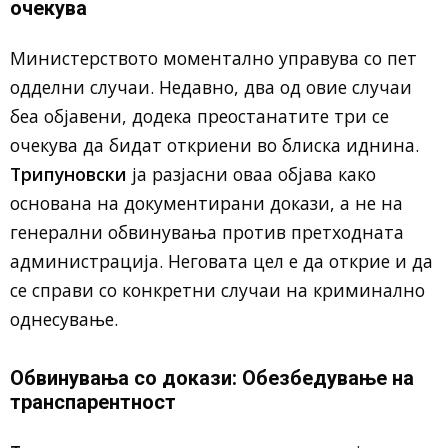
очекува
Министерството моментално управува со пет
одделни случаи. Недавно, два од овие случаи
беа објавени, додека преостанатите три се
очекува да бидат откриени во блиска иднина.
Трипуновски
ја разјасни оваа објава како
основана на документирани докази, а не на
генерални обвинувања против претходната
администрација. Неговата цел е да открие и да
се справи со конкретни случаи на криминално
однесување.
Обвинувања со докази: Обезбедување на
транспарентност