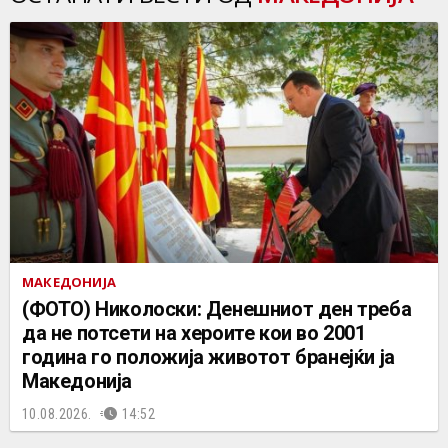
МАКЕДОНИЈА
(ФОТО) Николоски: Денешниот ден треба
да не потсети на хероите кои во 2001
година го положија животот бранејќи ја
Македонија
10.08.2026.
14:52