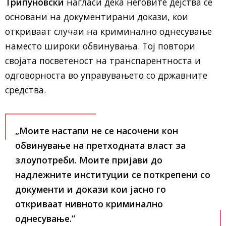
Трипуновски
нагласи дека неговите дејства се
основани на документирани докази, кои
откриваат случаи на криминално однесување
наместо широки обвинувања. Тој повтори
својата посветеност на транспарентноста и
одговорноста во управувањето со државните
средства.
„Моите настапи не се насочени кон
обвинување на претходната власт за
злоупотреби. Моите пријави до
надлежните институции се поткрепени со
документи и докази кои јасно го
откриваат нивното криминално
однесување.“