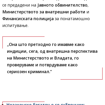
се предадени на
Јавното обвинителство
,
Министерството за внатрешни работи
и
Финансиската полиција
за понатамошно
испитување.
„Она што претходно го имавме како
индиции, сега, од внатрешна перспектива
на Министерството и Владата, го
проверуваме и потврдуваме како
сериозен криминал.“
Незаконско богатење со субвенции: