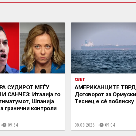
СВЕТ
РА СУДИРОТ МЕЃУ
АМЕРИКАНЦИТЕ ТВРД
И САНЧЕЗ: Италија го
Договорот за Ормуск
тиматумот, Шпанија
Теснец е сè поблиску
а гранични контроли
09:54
08.08.2026.
09:04