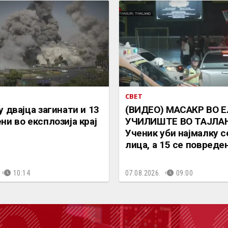
СВЕТ
у двајца загинати и 13
(ВИДЕО) МАСАКР ВО 
ни во експлозија крај
УЧИЛИШТЕ ВО ТАЈЛА
Ученик уби најмалку 
лица, а 15 се повреде
10:14
07.08.2026.
09:00