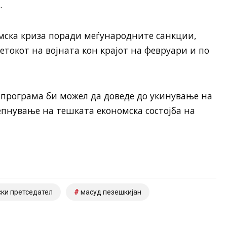
.
омска криза поради меѓународните санкции,
етокот на војната кон крајот на февруари и по
 програма би можел да доведе до укинување на
репнување на тешката економска состојба на
ки претседател
масуд пезешкијан