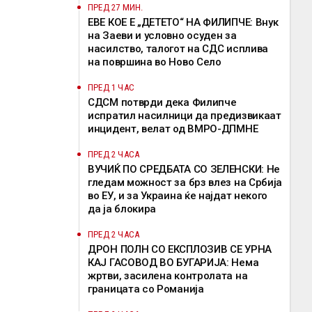
ПРЕД 27 МИН.
ЕВЕ КОЕ Е „ДЕТЕТО“ НА ФИЛИПЧЕ: Внук
на Заеви и условно осуден за
насилство, талогот на СДС исплива
на површина во Ново Село
ПРЕД 1 ЧАС
СДСМ потврди дека Филипче
испратил насилници да предизвикаат
инцидент, велат од ВМРО-ДПМНЕ
ПРЕД 2 ЧАСА
ВУЧИЌ ПО СРЕДБАТА СО ЗЕЛЕНСКИ: Не
гледам можност за брз влез на Србија
во ЕУ, и за Украина ќе најдат некого
да ја блокира
ПРЕД 2 ЧАСА
ДРОН ПОЛН СО ЕКСПЛОЗИВ СЕ УРНА
КАЈ ГАСОВОД ВО БУГАРИЈА: Нема
жртви, засилена контролата на
границата со Романија