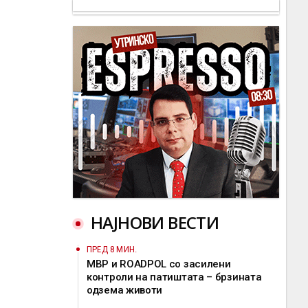
НАЈНОВИ ВЕСТИ
ПРЕД 8 МИН.
МВР и ROADPOL со засилени
контроли на патиштата – брзината
одзема животи