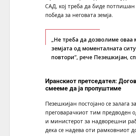
САД, кој треба да биде потпишан
победа за неговата земја.
„Не треба да дозволиме оваа 
земјата од моменталната ситу
повтори“, рече Пезешкијан, сп
Иранскиот претседател: Дого
смееме да ја пропуштиме
Пезешкијан постојано се залага 
преговарачкиот тим предводен о
и министерот за надворешни раб
дека се надева оти рамковниот д