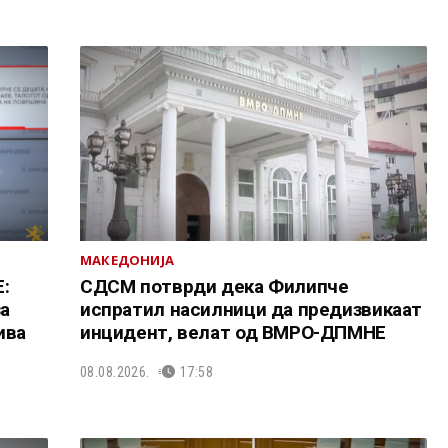
МАКЕДОНИЈА
:
СДСМ потврди дека Филипче
за
испратил насилници да предизвикаат
ива
инцидент, велат од ВМРО-ДПМНЕ
08.08.2026.
17:58