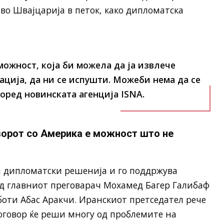
 во Швајцарија в петок, како дипломатска
можност, која би можела да ја извлече
ација, да ни се испушти. Можеби нема да се
оред новинската агенција ISNA.
ворот со Америка е можност што не
за дипломатски решенија и го поддржува
д главниот преговарач Мохамед Багер Галибаф
оти Абас Аракчи. Иранскиот претседател рече
оговор ќе реши многу од проблемите на