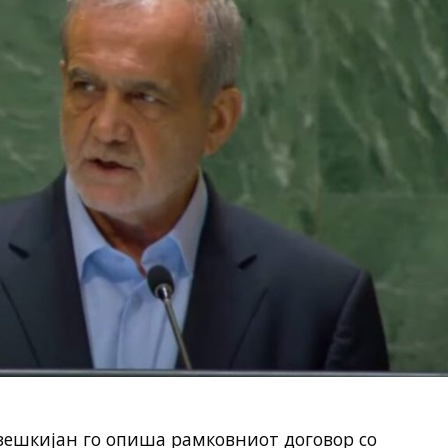
зешкијан го опиша рамковниот договор со