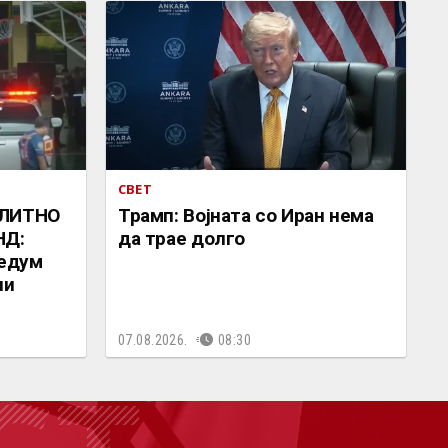
СВЕТ
ЕЛИТНО
Трамп: Војната со Иран нема
НД:
да трае долго
седум
ни
07.08.2026.
08:30