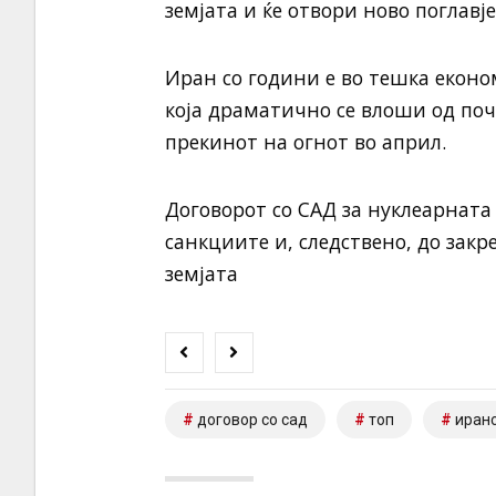
земјата и ќе отвори ново поглавје
Иран со години е во тешка екон
која драматично се влоши од поч
прекинот на огнот во април.
Договорот со САД за нуклеарната
санкциите и, следствено, до зак
земјата
договор со сад
топ
иранс