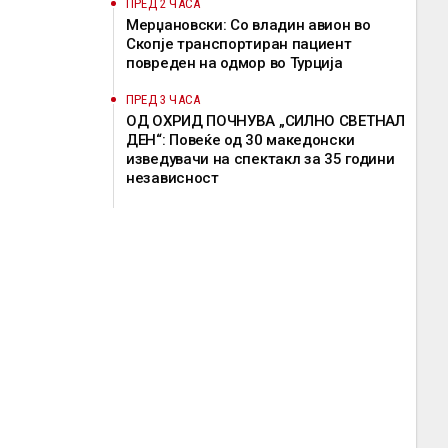
ПРЕД 2 ЧАСА
Мерџановски: Со владин авион во
Скопје транспортиран пациент
повреден на одмор во Турција
ПРЕД 3 ЧАСА
ОД ОХРИД ПОЧНУВА „СИЛНО СВЕТНАЛ
ДЕН“: Повеќе од 30 македонски
изведувачи на спектакл за 35 години
независност